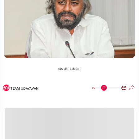
ADVERTISEMENT
ಅ
ಅ
TEAM UDAYAVANI