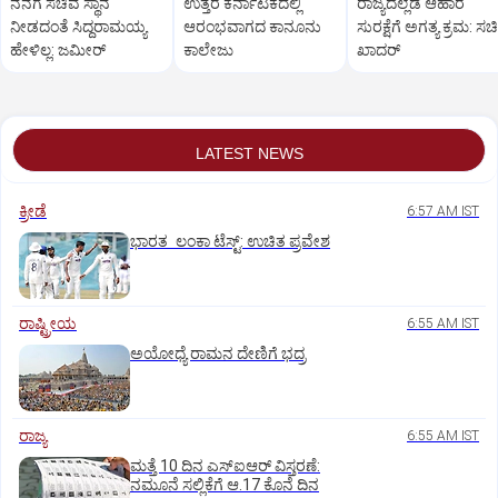
ನನಗೆ ಸಚಿವ ಸ್ಥಾನ
ಉತ್ತರ ಕರ್ನಾಟಕದಲ್ಲಿ
ರಾಜ್ಯದೆಲ್ಲೆಡೆ ಆಹಾರ
ನೀಡದಂತೆ ಸಿದ್ದರಾಮಯ್ಯ
ಆರಂಭವಾಗದ ಕಾನೂನು
ಸುರಕ್ಷೆಗೆ ಅಗತ್ಯ ಕ್ರಮ: ಸ
ಹೇಳಿಲ್ಲ: ಜಮೀರ್
ಕಾಲೇಜು
ಖಾದರ್
LATEST NEWS
ಕ್ರೀಡೆ
6:57 AM IST
ಭಾರತ ಲಂಕಾ ಟೆಸ್ಟ್: ಉಚಿತ ಪ್ರವೇಶ
ರಾಷ್ಟ್ರೀಯ
6:55 AM IST
ಅಯೋಧ್ಯೆ ರಾಮನ ದೇಣಿಗೆ ಭದ್ರ
ರಾಜ್ಯ
6:55 AM IST
ಮತ್ತೆ 10 ದಿನ ಎಸ್‌ಐಆರ್‌ ವಿಸ್ತರಣೆ:
ನಮೂನೆ ಸಲ್ಲಿಕೆಗೆ ಆ.17 ಕೊನೆ ದಿನ