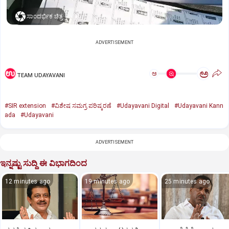
ಸಾಂದರ್ಭಿಕ ಚಿತ್ರ
ADVERTISEMENT
ಅ
ಅ
TEAM UDAYAVANI
#SIR extension
#ವಿಶೇಷ ಸಮಗ್ರ ಪರಿಷ್ಕರಣೆ
#Udayavani Digital
#Udayavani Kann
ada
#Udayavani
ADVERTISEMENT
ಇನ್ನಷ್ಟು ಸುದ್ದಿ ಈ ವಿಭಾಗದಿಂದ
12 minutes ago
19 minutes ago
25 minutes ago