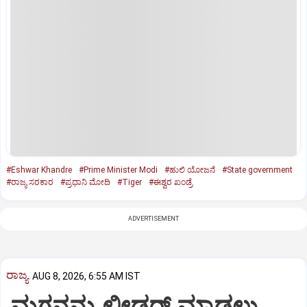
#Eshwar Khandre
#Prime Minister Modi
#ಹುಲಿ ಯೋಜನೆ
#State government
#ರಾಜ್ಯ ಸರಕಾರ
#ಪ್ರಧಾನಿ ಮೋದಿ
#Tiger
#ಈಶ್ವರ ಖಂಡ್ರೆ
ADVERTISEMENT
ರಾಜ್ಯ
AUG 8, 2026, 6:55 AM IST
ಮಗನನ್ನು ಲೀಡರ್ ಮಾಡಲು