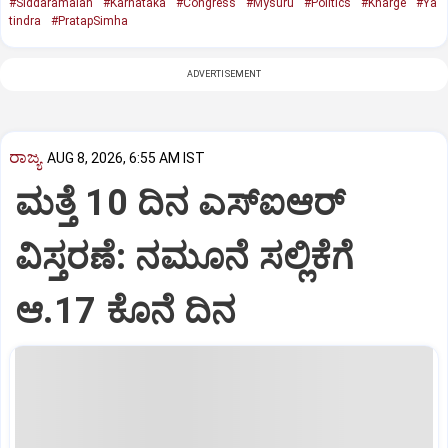
#Siddaramaiah
#Karnataka
#Congress
#Mysuru
#Politics
#Kharge
#Ya
tindra
#PratapSimha
ADVERTISEMENT
ರಾಜ್ಯ
AUG 8, 2026, 6:55 AM IST
ಮತ್ತೆ 10 ದಿನ ಎಸ್‌ಐಆರ್‌
ವಿಸ್ತರಣೆ: ನಮೂನೆ ಸಲ್ಲಿಕೆಗೆ
ಆ.17 ಕೊನೆ ದಿನ