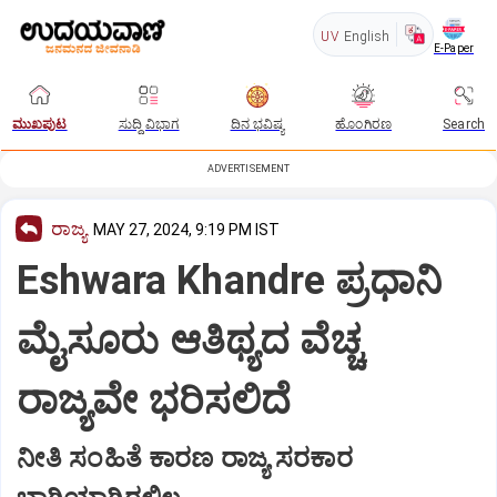
UV
English
E-Paper
ಮುಖಪುಟ
ಸುದ್ದಿ ವಿಭಾಗ
ದಿನ ಭವಿಷ್ಯ
ಹೊಂಗಿರಣ
Search
ADVERTISEMENT
ರಾಜ್ಯ
MAY 27, 2024, 9:19 PM IST
Eshwara Khandre ಪ್ರಧಾನಿ
ಮೈಸೂರು ಆತಿಥ್ಯದ ವೆಚ್ಚ
ರಾಜ್ಯವೇ ಭರಿಸಲಿದೆ
ನೀತಿ ಸಂಹಿತೆ ಕಾರಣ ರಾಜ್ಯ ಸರಕಾರ