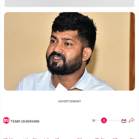
ADVERTISEMENT
ಅ
ಅ
TEAM UDAYAVANI