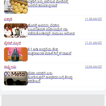
ಭಕ್ತರಿಗೆ ಇನ್ನು ಚಲಿಸುವ ಮೇಜಿನಲ್ಲಿ
ಬರಲಿದೆ ತಿರುಪತಿ ಪ್ರಸಾದ!
ಬಳ್ಳಾರಿ
11:06 AM IST
ಹೊರಟ್ಟಿ ಅವರನ್ನು ಬೆದರಿಸಿ,
ಬಲವಂತವಾಗಿ ರಾಜೀನಾಮೆಗೆ ಸಹಿ
ಪಡೆದುಕೊಂಡಿದ್ದಾರೆ: ರಾಮುಲು ಆರೋಪ
ವೈರಲ್ ನ್ಯೂಸ್
11:01 AM IST
8.1 ಅಡಿ ಉದ್ದನೆಯ ಕೇಶ:
ಉತ್ತರಾಖಂಡ ಮಹಿಳೆ ಗಿನ್ನೆಸ್‌ ದಾಖಲೆ
ರಾಷ್ಟ್ರೀಯ
10:59 AM IST
ಮೆಟಾ ಯಾರಿಗೆ ಏನು
ತೋರಿಸುತ್ತದೆ?:ಅಲ್ಗಾರಿದಂ ಬಗ್ಗೆ ಕೇಂದ್ರ
ಪರಿಶೀಲನೆ