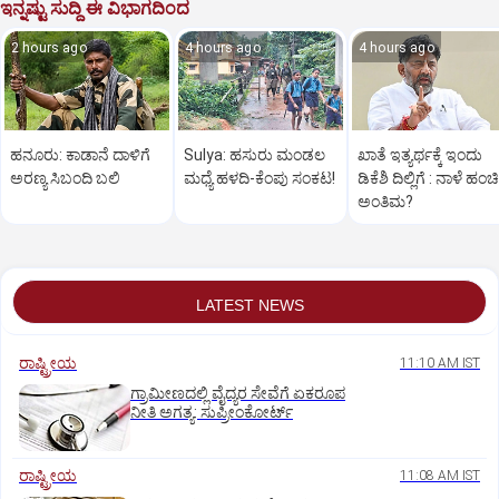
ಇನ್ನಷ್ಟು ಸುದ್ದಿ ಈ ವಿಭಾಗದಿಂದ
2 hours ago
4 hours ago
4 hours ago
ಹನೂರು: ಕಾಡಾನೆ ದಾಳಿಗೆ
Sulya: ಹಸುರು ಮಂಡಲ
ಖಾತೆ ಇತ್ಯರ್ಥಕ್ಕೆ ಇಂದು
ಅರಣ್ಯ ಸಿಬಂದಿ ಬಲಿ
ಮಧ್ಯೆ ಹಳದಿ-ಕೆಂಪು ಸಂಕಟ!
ಡಿಕೆಶಿ ದಿಲ್ಲಿಗೆ : ನಾಳೆ ಹಂಚಿ
ಅಂತಿಮ?
LATEST NEWS
ರಾಷ್ಟ್ರೀಯ
11:10 AM IST
ಗ್ರಾಮೀಣದಲ್ಲಿ ವೈದ್ಯರ ಸೇವೆಗೆ ಏಕರೂಪ
ನೀತಿ ಅಗತ್ಯ: ಸುಪ್ರೀಂಕೋರ್ಟ್‌
ರಾಷ್ಟ್ರೀಯ
11:08 AM IST