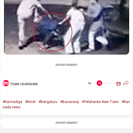
ADVERTISEMENT
ಅ
ಅ
TEAM UDAYAVANI
#Kannadiga
#Hindi
#Bengaluru
#Basavaraj
#Yelahanka New Town
#Kan
nada news
ADVERTISEMENT