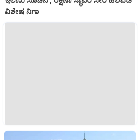
ಇಲಾಖೆ ಸೂಚನೆ ; ರಕ್ಷಣಾ ಸ್ಥಾವರ ಸೇರಿ ಹಲವೆಡೆ
ವಿಶೇಷ ನಿಗಾ