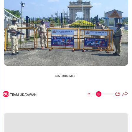
ADVERTISEMENT
ಅ
ಅ
TEAM UDAYAVANI