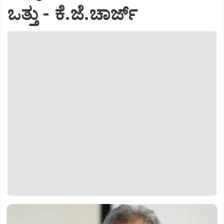
ಒತ್ತು - ಕೆ.ಜೆ.ಚಾರ್ಜ್