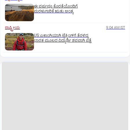
ಈ ವರ್ಷವೂ ಕೊರತೆಯೊಂದಿಗೆ
ಮರಳುಗಾರಿಕೆ ಋತು ಅಂತ್ಯ
ರಾಷ್ಟ್ರೀಯ
9:04 AM IST
US:ಏಕಾಂಗಿಯಾಗಿ ಟ್ರೆಕ್ಕಿಂಗ್‌ಗೆ ತೆರಳಿದ್ದ
ಭಾರತ ಮೂಲದ ವಿದ್ಯಾರ್ಥಿ ಶವವಾಗಿ ಪತ್ತೆ