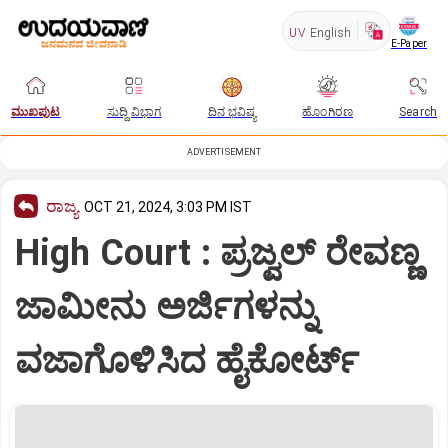
UV
English
E-Paper
ಮುಖಪುಟ
ಸುದ್ದಿ ವಿಭಾಗ
ದಿನ ಭವಿಷ್ಯ
ಹೊಂಗಿರಣ
Search
ADVERTISEMENT
ರಾಜ್ಯ
OCT 21, 2024, 3:03 PM IST
High Court : ಪ್ರಜ್ವಲ್ ರೇವಣ್ಣ
ಜಾಮೀನು ಅರ್ಜಿಗಳನ್ನು
ವಜಾಗೊಳಿಸಿದ ಹೈಕೋರ್ಟ್