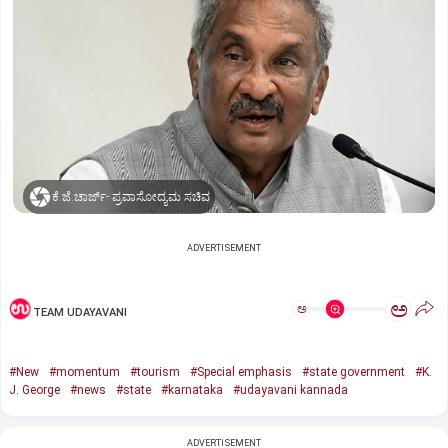
ಕೆ.ಜೆ.ಚಾರ್ಜ್- ಪ್ರವಾಸೋದ್ಯಮ ಸಚಿವ
ADVERTISEMENT
ಅ
ಅ
TEAM UDAYAVANI
#New
#momentum
#tourism
#Special emphasis
#state government
#K.
J. George
#news
#state
#karnataka
#udayavani kannada
ADVERTISEMENT