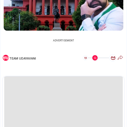
ADVERTISEMENT
ಅ
ಅ
TEAM UDAYAVANI