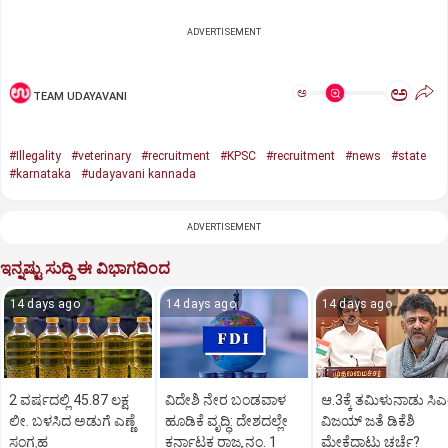
ADVERTISEMENT
ಅ
ಅ
TEAM UDAYAVANI
#Illegality
#veterinary
#recruitment
#KPSC
#recruitment
#news
#state
#karnataka
#udayavani kannada
ADVERTISEMENT
ಇನ್ನಷ್ಟು ಸುದ್ದಿ ಈ ವಿಭಾಗದಿಂದ
14 days ago
14 days ago
14 days ago
2 ವರ್ಷದಲ್ಲಿ 45.87 ಲಕ್ಷ
ವಿದೇಶಿ ನೇರ ಬಂಡವಾಳ
ಆ.3ಕ್ಕೆ ತಮಿಳುನಾಡು ಸಿ
ಲೀ. ಬಳಸಿದ ಅಡುಗೆ ಎಣ್ಣೆ
ಹೂಡಿಕೆ ವೃದ್ಧಿ: ದೇಶದಲ್ಲೇ
ವಿಜಯ್ ಜತೆ ಡಿಕೆಶಿ
ಸಂಗ್ರಹ
ಕರ್ನಾಟಕ ರಾಜ್ಯ ನಂ. 1
ಮೇಕೆದಾಟು ಚರ್ಚೆ?