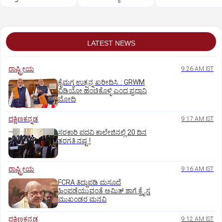
LATEST NEWS
ರಾಷ್ಟ್ರೀಯ
9:26 AM IST
ಕೈಮಗ್ಗ ಉತ್ಪನ್ನ ಖರೀದಿಸಿ..: GRWM
ವಿಡಿಯೋ ಹಂಚಿಕೊಳ್ಳಿ ಎಂದ ಪ್ರಧಾನಿ
ಮೋದಿ
ದಕ್ಷಿಣಕನ್ನಡ
9:17 AM IST
ಸರಕಾರಿ ಪದವಿ ಕಾಲೇಜಿನಲ್ಲಿ 20 ದಿನ
ತರಗತಿ ನಷ್ಟ !
ರಾಷ್ಟ್ರೀಯ
9:16 AM IST
FCRA ತಿದ್ದುಪಡಿ ಮಸೂದೆ
ಹಿಂಪಡೆಯುವಂತೆ ಅಮಿತ್‌ ಶಾಗೆ ಕ್ರೈಸ್ತ
ಮುಖಂಡರ ಮನವಿ
ದಕ್ಷಿಣಕನ್ನಡ
9:12 AM IST