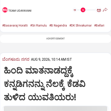
ಅ
ಅ
TEAM UDAYAVANI
#Basavaraj Horatti
#Sri Ramulu
#B Nagendra
#DK Shivakumar
#Bellari
ADVERTISEMENT
ಬೆಂಗಳೂರು ನಗರ
AUG 9, 2026, 10:14 AM IST
ಹಿಂದಿ ಮಾತನಾಡದ್ದಕ್ಕೆ
ಕನ್ನಡಿಗನನ್ನು ನೆಲಕ್ಕೆ ಕೆಡವಿ
ತುಳಿದ ಯುವತಿಯರು!