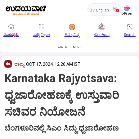
UV
English
E-Paper
ಮುಖಪುಟ
ಸುದ್ದಿ ವಿಭಾಗ
ದಿನ ಭವಿಷ್ಯ
ಹೊಂಗಿರಣ
Search
ADVERTISEMENT
ರಾಜ್ಯ
OCT 17, 2024, 12:26 AM IST
Karnataka Rajyotsava:
ಧ್ವಜಾರೋಹಣಕ್ಕೆ ಉಸ್ತುವಾರಿ
ಸಚಿವರ ನಿಯೋಜನೆ
ಬೆಂಗಳೂರಿನಲ್ಲಿ ಸಿಎಂ ಸಿದ್ದು ಧ್ವಜಾರೋಹಣ