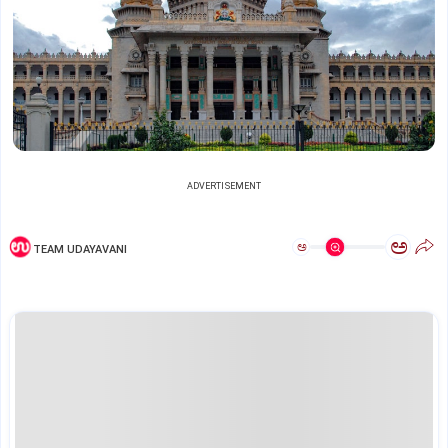
ADVERTISEMENT
ಅ
ಅ
TEAM UDAYAVANI