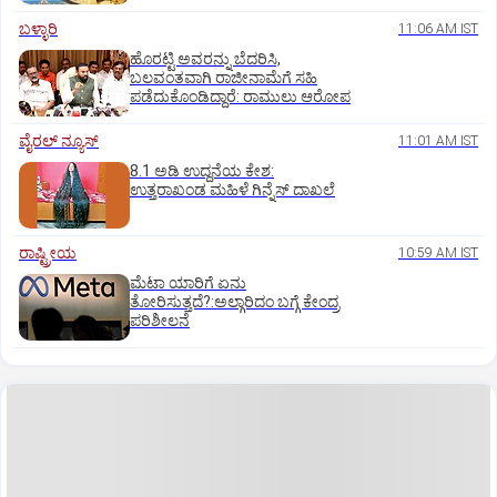
ಬಳ್ಳಾರಿ
11:06 AM IST
ಹೊರಟ್ಟಿ ಅವರನ್ನು ಬೆದರಿಸಿ,
ಬಲವಂತವಾಗಿ ರಾಜೀನಾಮೆಗೆ ಸಹಿ
ಪಡೆದುಕೊಂಡಿದ್ದಾರೆ: ರಾಮುಲು ಆರೋಪ
ವೈರಲ್ ನ್ಯೂಸ್
11:01 AM IST
8.1 ಅಡಿ ಉದ್ದನೆಯ ಕೇಶ:
ಉತ್ತರಾಖಂಡ ಮಹಿಳೆ ಗಿನ್ನೆಸ್‌ ದಾಖಲೆ
ರಾಷ್ಟ್ರೀಯ
10:59 AM IST
ಮೆಟಾ ಯಾರಿಗೆ ಏನು
ತೋರಿಸುತ್ತದೆ?:ಅಲ್ಗಾರಿದಂ ಬಗ್ಗೆ ಕೇಂದ್ರ
ಪರಿಶೀಲನೆ