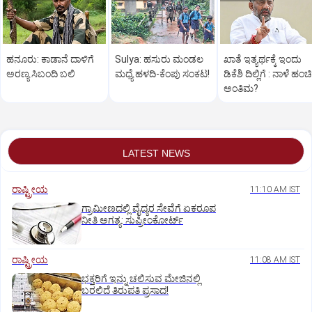
ಹನೂರು: ಕಾಡಾನೆ ದಾಳಿಗೆ
Sulya: ಹಸುರು ಮಂಡಲ
ಖಾತೆ ಇತ್ಯರ್ಥಕ್ಕೆ ಇಂದು
ಅರಣ್ಯ ಸಿಬಂದಿ ಬಲಿ
ಮಧ್ಯೆ ಹಳದಿ-ಕೆಂಪು ಸಂಕಟ!
ಡಿಕೆಶಿ ದಿಲ್ಲಿಗೆ : ನಾಳೆ ಹಂಚಿ
ಅಂತಿಮ?
LATEST NEWS
ರಾಷ್ಟ್ರೀಯ
11:10 AM IST
ಗ್ರಾಮೀಣದಲ್ಲಿ ವೈದ್ಯರ ಸೇವೆಗೆ ಏಕರೂಪ
ನೀತಿ ಅಗತ್ಯ: ಸುಪ್ರೀಂಕೋರ್ಟ್‌
ರಾಷ್ಟ್ರೀಯ
11:08 AM IST
ಭಕ್ತರಿಗೆ ಇನ್ನು ಚಲಿಸುವ ಮೇಜಿನಲ್ಲಿ
ಬರಲಿದೆ ತಿರುಪತಿ ಪ್ರಸಾದ!