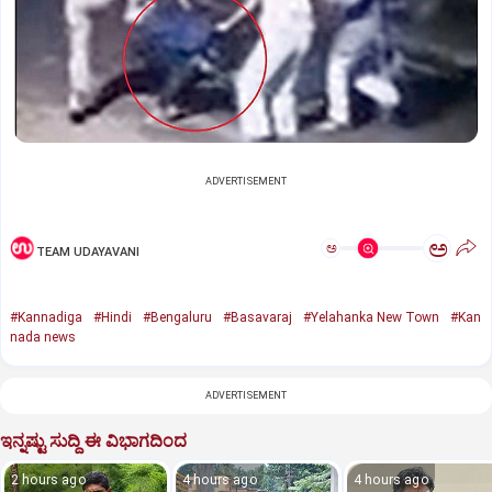
ADVERTISEMENT
ಅ
ಅ
TEAM UDAYAVANI
#Kannadiga
#Hindi
#Bengaluru
#Basavaraj
#Yelahanka New Town
#Kan
nada news
ADVERTISEMENT
ಇನ್ನಷ್ಟು ಸುದ್ದಿ ಈ ವಿಭಾಗದಿಂದ
2 hours ago
4 hours ago
4 hours ago