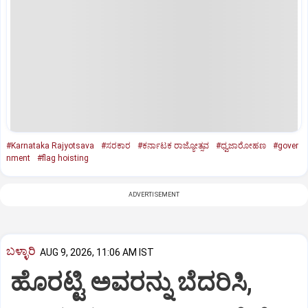
#Karnataka Rajyotsava
#ಸರಕಾರ
#ಕರ್ನಾಟಕ ರಾಜ್ಯೋತ್ಸವ
#ಧ್ವಜಾರೋಹಣ
#gover
nment
#flag hoisting
ADVERTISEMENT
ಬಳ್ಳಾರಿ
AUG 9, 2026, 11:06 AM IST
ಹೊರಟ್ಟಿ ಅವರನ್ನು ಬೆದರಿಸಿ,