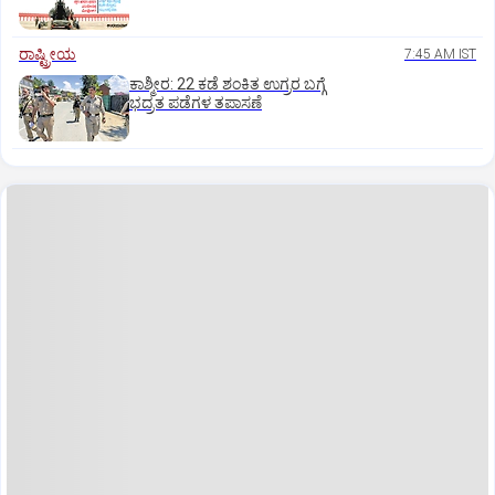
ರಾಷ್ಟ್ರೀಯ
7:45 AM IST
ಕಾಶ್ಮೀರ: 22 ಕಡೆ ಶಂಕಿತ ಉಗ್ರರ ಬಗ್ಗೆ
ಭದ್ರತ ಪಡೆಗಳ ತಪಾಸಣೆ