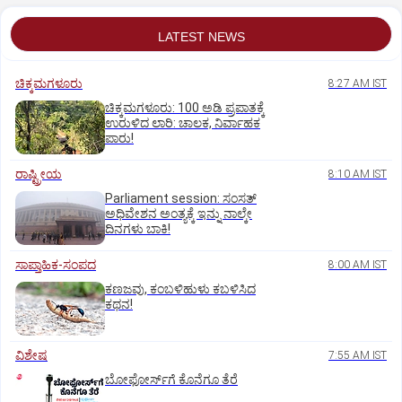
LATEST NEWS
ಚಿಕ್ಕಮಗಳೂರು
8:27 AM IST
ಚಿಕ್ಕಮಗಳೂರು: 100 ಅಡಿ ಪ್ರಪಾತಕ್ಕೆ
ಉರುಳಿದ ಲಾರಿ: ಚಾಲಕ, ನಿರ್ವಾಹಕ
ಪಾರು!
ರಾಷ್ಟ್ರೀಯ
8:10 AM IST
Parliament session: ಸಂಸತ್‌
ಅಧಿವೇಶನ ಅಂತ್ಯಕ್ಕೆ ಇನ್ನು ನಾಲ್ಕೇ
ದಿನಗಳು ಬಾಕಿ!
ಸಾಪ್ತಾಹಿಕ-ಸಂಪದ
8:00 AM IST
ಕಣಜವು, ಕಂಬಳಿಹುಳು ಕಬಳಿಸಿದ
ಕಥನ!
ವಿಶೇಷ
7:55 AM IST
ಬೋಫೋರ್ಸ್‌ಗೆ ಕೊನೆಗೂ ತೆರೆ