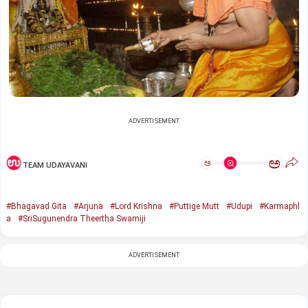
ADVERTISEMENT
ಅ
ಅ
TEAM UDAYAVANI
#Bhagavad Gita
#Arjuna
#Lord Krishna
#Puttige Mutt
#Udupi
#Karmaphl
a
#SriSugunendra Theertha Swamiji
ADVERTISEMENT