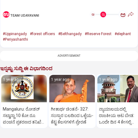
ಅ
ಅ
TEAM UDAYAVANI
#Uppinangady
#forest officers
#Belthangady
#Reserve Forest
#elephant
#Periyashanthi
ADVERTISEMENT
ಇನ್ನಷ್ಟು ಸುದ್ದಿ ಈ ವಿಭಾಗದಿಂದ
1 year ago
1 year ago
1 year ago
Mangaluru: ರೋಶನ್‌
ಗೀತಾರ್ಥ ಚಿಂತನೆ- 327:
ನ್ಯಾಯಾಲಯದಲ್ಲಿ
ಸಲ್ಡಾನ್ಹಾ 10 ಕೋ.ರೂ.
ಸಂಸ್ಕಾರ ಬಲದಿಂದ ಒಳ್ಳೆಯ-
ರಾಜಕೀಯ ಆಟ ಬೇಡ:
ವಂಚನೆ ಪ್ರಕರಣದ ತನಿಖೆ
ಕೆಟ್ಟ ಕೆಲಸಗಳಿಗೆ ಪ್ರೇರಣೆ
ಒಂದೇ ದಿನ 4 ಕೇಸಲ್ಲಿ
ಸಿಐಡಿಗೆ ವರ್ಗ
ಸುಪ್ರೀಂಕೋರ್ಟ್‌ ಅಭಿಮ