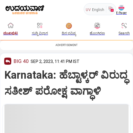
UV
English
E-Paper
ಮುಖಪುಟ
ಸುದ್ದಿ ವಿಭಾಗ
ದಿನ ಭವಿಷ್ಯ
ಹೊಂಗಿರಣ
Search
ADVERTISEMENT
BIG 40
SEP 2, 2023, 11:41 PM IST
Karnataka: ಹೆಬ್ಟಾಳ್ಕರ್‌ ವಿರುದ್ಧ
ಸತೀಶ್‌ ಪರೋಕ್ಷ ವಾಗ್ಧಾಳಿ