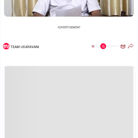
ADVERTISEMENT
ಅ
ಅ
TEAM UDAYAVANI