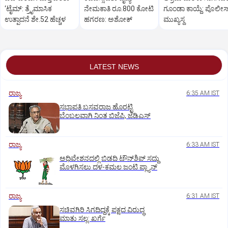
‘ಟೈಮ್: ತ್ರೈಮಾಸಿಕ
ನೇಮಕಾತಿ ರೂ.800 ಕೋಟಿ
ಗೂಂಡಾ ಕಾಯ್ದೆ: ಪೊಲೀಸ್
ಉತ್ಪಾದನೆ ಶೇ.52 ಹೆಚ್ಚಳ
ಹಗರಣ: ಅಶೋಕ್‌
ಮುಖ್ಯಸ್ಥ
LATEST NEWS
ರಾಜ್ಯ
6:35 AM IST
ಸಭಾಪತಿ ಬಸವರಾಜ ಹೊರಟ್ಟಿ
ಬೆಂಬಲವಾಗಿ ನಿಂತ ಬಿಜೆಪಿ, ಜೆಡಿಎಸ್
ರಾಜ್ಯ
6:33 AM IST
ಅಧಿವೇಶನದಲ್ಲಿ ಬಿಡದಿ ಟೌನ್‌ಶಿಪ್‌ ಸದ್ದು
ಮೊಳಗಿಸಲು ದಳ-ಕಮಲ ಜಂಟಿ ಪ್ಲ್ಯಾನ್‌
ರಾಜ್ಯ
6:31 AM IST
ಸಚಿವಗಿರಿ ಸಿಗದಿದ್ದಕ್ಕೆ ಪಕ್ಷದ ವಿರುದ್ಧ
ಮಾತು ಸಲ್ಲ: ಖರ್ಗೆ