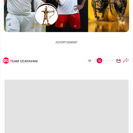
ADVERTISEMENT
ಅ
ಅ
TEAM UDAYAVANI