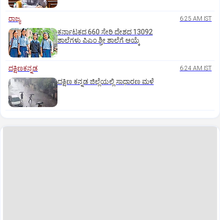
ರಾಜ್ಯ
6:25 AM IST
ಕರ್ನಾಟಕದ 660 ಸೇರಿ ದೇಶದ 13092
ಶಾಲೆಗಳು ಪಿಎಂ ಶ್ರೀ ಶಾಲೆಗೆ ಆಯ್ಕೆ
ದಕ್ಷಿಣಕನ್ನಡ
6:24 AM IST
ದಕ್ಷಿಣ ಕನ್ನಡ ಜಿಲ್ಲೆಯಲ್ಲಿ ಸಾಧಾರಣ ಮಳೆ