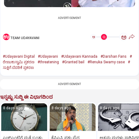
ADVERTISEMENT
ಅ
ಅ
TEAM UDAYAVANI
#Udayavani Digital
#Udayavani
#Udayavani Kannada
#Darshan Fans
#
ರೇಣುಕಾಸ್ವಾಮಿ ಪ್ರಕರಣ
#threatening
#Granted bail
#Renuka Swamy case
#
ಸಾಕ್ಷಿಗೆ ಬೆದರಿಕೆ ಪ್ರಕರಣ
ADVERTISEMENT
ಇನ್ನಷ್ಟು ಸುದ್ದಿ ಈ ವಿಭಾಗದಿಂದ
8 days ago
8 days ago
8 days ago
ಎಚ್‌ಎಂಟಿಗೆ ಮತ್ತೆ ಬಂತು
ಕೆಪಿಎಸ್ಸಿ ಪಶು ವೈದ್ಯ
ಅಕ್ರಮ ಮರಳು ಸಾಗಿಸಿದರ