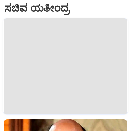
ಸಚಿವ ಯತೀಂದ್ರ