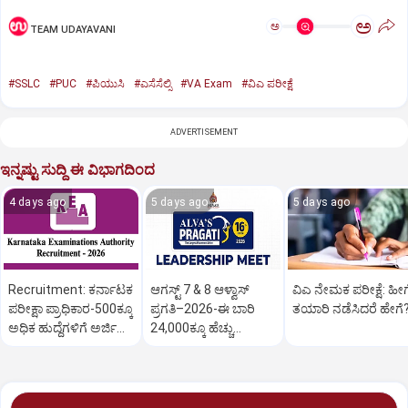
ಅ
ಅ
TEAM UDAYAVANI
#SSLC
#PUC
#ಪಿಯುಸಿ
#ಎಸೆಸೆಲ್ಸಿ
#VA Exam
#ವಿಎ ಪರೀಕ್ಷೆ
ADVERTISEMENT
ಇನ್ನಷ್ಟು ಸುದ್ದಿ ಈ ವಿಭಾಗದಿಂದ
4 days ago
5 days ago
5 days ago
Recruitment: ಕರ್ನಾಟಕ
ಆಗಸ್ಟ್ 7 & 8 ಆಳ್ವಾಸ್
ವಿಎ ನೇಮಕ ಪರೀಕ್ಷೆ: ಹೀಗ
ಪರೀಕ್ಷಾ ಪ್ರಾಧಿಕಾರ-500ಕ್ಕೂ
ಪ್ರಗತಿ–2026-ಈ ಬಾರಿ
ತಯಾರಿ ನಡೆಸಿದರೆ ಹೇಗೆ
ಅಧಿಕ ಹುದ್ದೆಗಳಿಗೆ ಅರ್ಜಿ
24,000ಕ್ಕೂ ಹೆಚ್ಚು
ಆಹ್ವಾನ
ಉದ್ಯೋಗಾವಕಾಶ ಲಭ್ಯ!