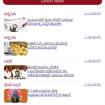
LATEST NEWS
ರಾಷ್ಟ್ರೀಯ
11:10 AM IST
ಗ್ರಾಮೀಣದಲ್ಲಿ ವೈದ್ಯರ ಸೇವೆಗೆ ಏಕರೂಪ
ನೀತಿ ಅಗತ್ಯ: ಸುಪ್ರೀಂಕೋರ್ಟ್‌
ರಾಷ್ಟ್ರೀಯ
11:08 AM IST
ಭಕ್ತರಿಗೆ ಇನ್ನು ಚಲಿಸುವ ಮೇಜಿನಲ್ಲಿ
ಬರಲಿದೆ ತಿರುಪತಿ ಪ್ರಸಾದ!
ಬಳ್ಳಾರಿ
11:06 AM IST
ಹೊರಟ್ಟಿ ಅವರನ್ನು ಬೆದರಿಸಿ,
ಬಲವಂತವಾಗಿ ರಾಜೀನಾಮೆಗೆ ಸಹಿ
ಪಡೆದುಕೊಂಡಿದ್ದಾರೆ: ರಾಮುಲು ಆರೋಪ
ವೈರಲ್ ನ್ಯೂಸ್
11:01 AM IST
8.1 ಅಡಿ ಉದ್ದನೆಯ ಕೇಶ:
ಉತ್ತರಾಖಂಡ ಮಹಿಳೆ ಗಿನ್ನೆಸ್‌ ದಾಖಲೆ