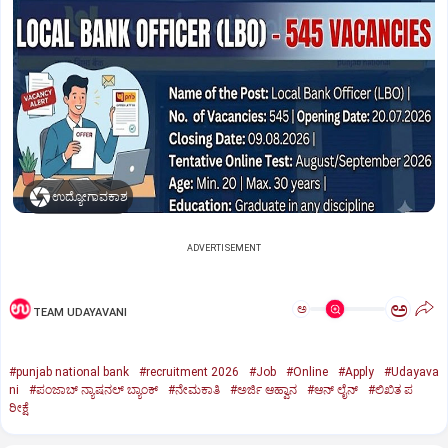
ಉದ್ಯೋಗಾವಕಾಶ
ADVERTISEMENT
ಅ
ಅ
TEAM UDAYAVANI
#punjab national bank
#recruitment 2026
#Job
#Online
#Apply
#Udayava
ni
#ಪಂಜಾಬ್‌ ನ್ಯಾಷನಲ್‌ ಬ್ಯಾಂಕ್‌
#ನೇಮಕಾತಿ
#ಅರ್ಜಿ ಆಹ್ವಾನ
#ಆನ್‌ ಲೈನ್‌
#ಲಿಖಿತ ಪ
ರೀಕ್ಷೆ