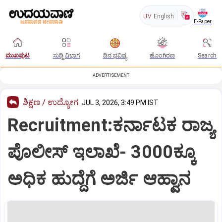
UV
English
E-Paper
ಮುಖಪುಟ
ಸುದ್ದಿ ವಿಭಾಗ
ದಿನ ಭವಿಷ್ಯ
ಹೊಂಗಿರಣ
Search
ADVERTISEMENT
ಶಿಕ್ಷಣ / ಉದ್ಯೋಗ
JUL 3, 2026, 3:49 PM IST
Recruitment:ಕರ್ನಾಟಕ ರಾಜ್ಯ
ಪೊಲೀಸ್‌ ಇಲಾಖೆ- 3000ಕ್ಕೂ
ಅಧಿಕ ಹುದ್ದೆಗೆ ಅರ್ಜಿ ಆಹ್ವಾನ