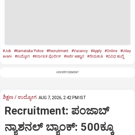
#Job
#Karnataka Police
#Recruitment
#Vacancy
#Apply
#Online
#Uday
avani
#ಉದ್ಯೋಗ
#ಕರ್ನಾಟಕ ಪೊಲೀಸ್‌
#ಅರ್ಜಿ ಆಹ್ವಾನ
#ನೇಮಕಾತಿ
#ವಿವಿಧ ಹುದ್ದೆ
ADVERTISEMENT
ಶಿಕ್ಷಣ / ಉದ್ಯೋಗ
AUG 7, 2026, 2:42 PM IST
Recruitment: ಪಂಜಾಬ್‌
ನ್ಯಾಶನಲ್‌ ಬ್ಯಾಂಕ್:‌ 500ಕ್ಕೂ