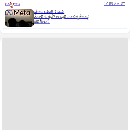
ರಾಷ್ಟ್ರೀಯ
10:59 AM IST
ಮೆಟಾ ಯಾರಿಗೆ ಏನು
ತೋರಿಸುತ್ತದೆ?:ಅಲ್ಗಾರಿದಂ ಬಗ್ಗೆ ಕೇಂದ್ರ
ಪರಿಶೀಲನೆ