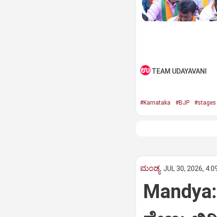
TEAM UDAYAVANI
#Karnataka
#BJP
#stages 
ಮಂಡ್ಯ
JUL 30, 2026, 4:0
Mandya: 