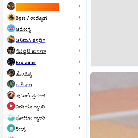
ಇಸ್ರೇಲ್- ಇರಾನ್‌ ಯುದ್ಧ
ಶಿಕ್ಷಣ / ಉದ್ಯೋಗ
ಆರೋಗ್ಯ
ಅನಿವಾಸಿ ಕನ್ನಡಿಗ
ಸೆಲೆಬ್ರಿಟಿ ಕಾರ್ನರ್‌
Explainer
ಜ್ಯೋತಿಷ್ಯ
ರಾಶಿ ಫಲ
ಪುಟಾಣಿ ಪ್ರಪಂಚ
ವೀಡಿಯೊ ಗ್ಯಾಲರಿ
ಫೋಟೋ ಗ್ಯಾಲರಿ
ರೀಲ್ಸ್