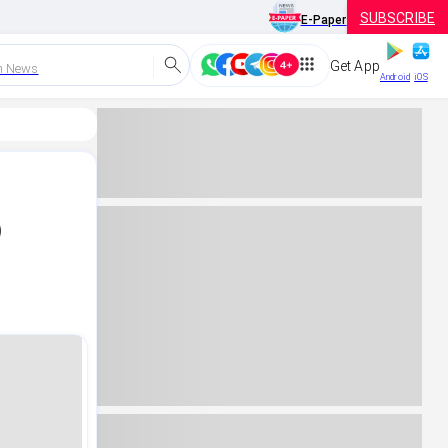
SUBSCRIBE
E-Paper
Get App
h News
Android
iOS
ು