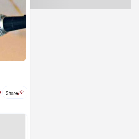
ಅ
Share