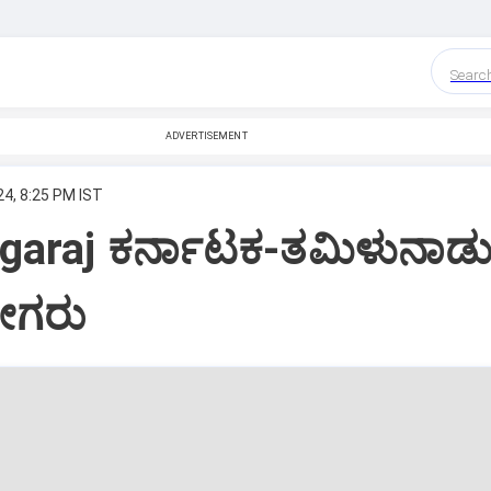
Searc
ADVERTISEMENT
4, 8:25 PM IST
agaraj ಕರ್ನಾಟಕ-ತಮಿಳುನಾಡ
ಬೀಗರು