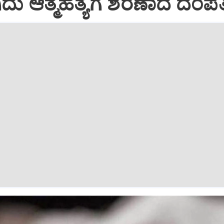
ಿದು ಆತ್ಮಹತ್ಯೆಗೆ ಶರಣಾದ ದಂಪತ