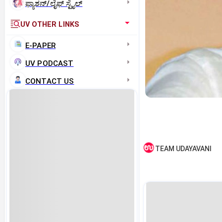
ಫ್ಯಾಶನ್/ಲೈಫ್‌ ಸ್ಟೈಲ್
UV OTHER LINKS
E-PAPER
UV PODCAST
CONTACT US
TEAM UDAYAVANI