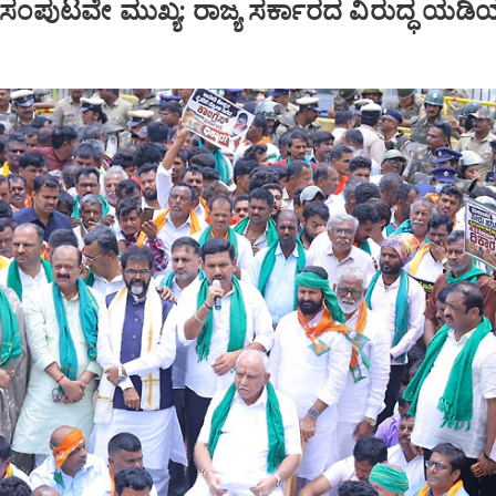
 ಸಂಪುಟವೇ ಮುಖ್ಯ: ರಾಜ್ಯ ಸರ್ಕಾರದ ವಿರುದ್ಧ ಯಡಿ