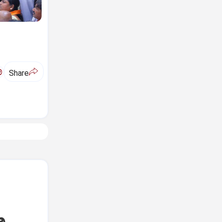
ಅ
Share