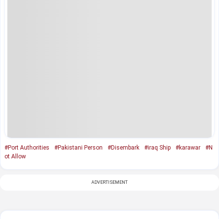
#Port Authorities
#Pakistani Person
#Disembark
#iraq Ship
#karawar
#N
ot Allow
ADVERTISEMENT