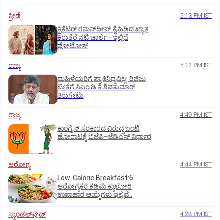
ಕ್ರೀಡೆ
5:13 PM IST
ಕ್ರಿಕೆಟರ್‌ ರಮನ್‌ದೀಪ್‌ ಕೈ ಹಿಡಿದ ಖ್ಯಾತ
ಕಿರುತೆರೆ ನಟಿ ಚಾರ್ಲಿ– ಇಲ್ಲಿದೆ
ಫೋಟೋಸ್
ರಾಜ್ಯ
5:12 PM IST
ಮಹಿಳೆಯರಿಗೆ ಪ್ರಾತಿನಿಧ್ಯವಿಲ್ಲ: ರಿಜಿಜು
ಟೀಕೆಗೆ ಸಿಎಂ ಡಿ.ಕೆ.ಶಿವಕುಮಾರ್
ತಿರುಗೇಟು
ರಾಜ್ಯ
4:49 PM IST
ಕಾಂಗ್ರೆಸ್‌ ಸರಕಾರದ ವಿರುದ್ಧ ಜಂಟಿ
ಹೋರಾಟಕ್ಕೆ ಬಿಜೆಪಿ–ಜೆಡಿಎಸ್‌ ನಿರ್ಧಾರ
ಆರೋಗ್ಯ
4:44 PM IST
Low-Calorie Breakfast:6
ಆರೋಗ್ಯಕರ ಕಡಿಮೆ ಕ್ಯಾಲೋರಿ
ಉಪಾಹಾರ ಆಯ್ಕೆಗಳು ಇಲ್ಲಿವೆ..
ಸ್ಯಾಂಡಲ್‌ವುಡ್‌
4:28 PM IST