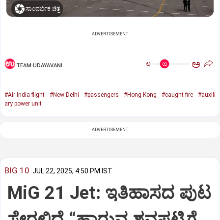
ಸಾಂದರ್ಭಿಕ ಚಿತ್ರ
ADVERTISEMENT
ಅ
ಅ
TEAM UDAYAVANI
#Air India flight
#New Delhi
#passengers
#Hong Kong
#caught fire
#auxili
ary power unit
ADVERTISEMENT
BIG 10
JUL 22, 2025, 4:50 PM IST
MiG 21 Jet: ಇತಿಹಾಸದ ಪುಟ
ಸೇರಲಿದೆ “ಹಾರುವ ಶವಪಟ್ಟಿಗೆ