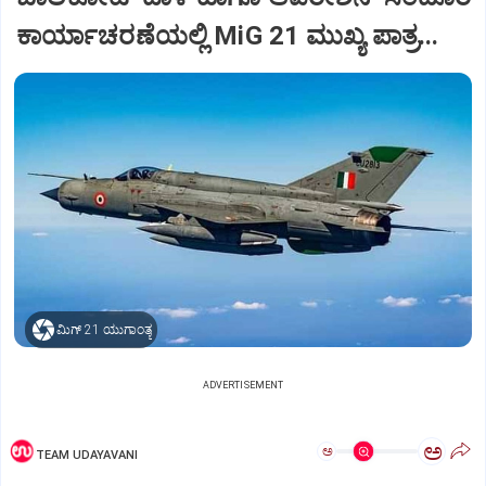
ಕಾರ್ಯಾಚರಣೆಯಲ್ಲಿ MiG 21 ಮುಖ್ಯ ಪಾತ್ರ...
ಮಿಗ್‌ 21 ಯುಗಾಂತ್ಯ
ADVERTISEMENT
ಅ
ಅ
TEAM UDAYAVANI