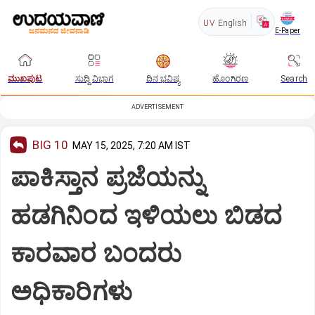
UV
English
E-Paper
ಮುಖಪುಟ
ಸುದ್ದಿ ವಿಭಾಗ
ದಿನ ಭವಿಷ್ಯ
ಹೊಂಗಿರಣ
Search
ADVERTISEMENT
BIG 10
MAY 15, 2025, 7:20 AM IST
ಪಾಕಿಸ್ತಾನ ಪ್ರಜೆಯನ್ನು
ಹಡಗಿನಿಂದ ಇಳಿಯಲು ಬಿಡದ
ಕಾರವಾರ ಬಂದರು
ಅಧಿಕಾರಿಗಳು