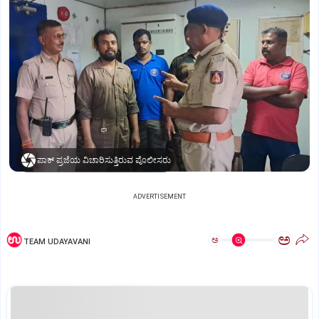
ಪಾಕ್‌ ಪ್ರಜೆಯ ವಿಚಾರಿಸುತ್ತಿರುವ ಪೊಲೀಸರು
ADVERTISEMENT
ಅ
ಅ
TEAM UDAYAVANI