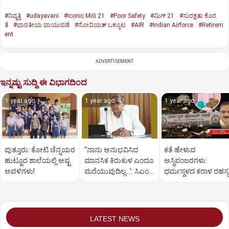
#ನಿವೃತ್ತಿ
#udayavani
#Iconic MiG 21
#Poor Safety
#ಮಿಗ್‌ 21
#ಸುರಕ್ಷತಾ ಕೊರ
ತೆ
#ಭಾರತೀಯ ವಾಯುಪಡೆ
#ಸೋವಿಯತ್‌ ಒಕ್ಕೂಟ
#AIR
#Indian Airforce
#Retirem
ent
ADVERTISEMENT
ಇನ್ನಷ್ಟು ಸುದ್ದಿ ಈ ವಿಭಾಗದಿಂದ
1 year ago
1 year ago
1 year ago
ಪುತ್ತೂರು: ಕೋಟಿ ಚೆನ್ನಯರ
“ನಾನು ಅನುಭವಿಸಿದ
ಕತೆ ಹೇಳುವ
ಹುಟ್ಟೂರ ಶಾಲೆಯಲ್ಲಿ ಅಷ್ಟ
ಮಾನಸಿಕ ಕಿರುಕುಳ ಎಂದೂ
ಅಸ್ಥಿಪಂಜರಗಳು:
ಅವಳಿಗಳು!
ಮರೆಯುವುದಿಲ್ಲ…’: ಸಿಎಂ
ಧರ್ಮಸ್ಥಳದ‌ ಕರಾಳ ರಹಸ್ಯ
ಸಿದ್ದರಾಮಯ್ಯ
ತೆರೆದಿಡಲಿದೆಯೇ ಡಿಎನ್
ಪರೀಕ್ಷೆ?
LATEST NEWS