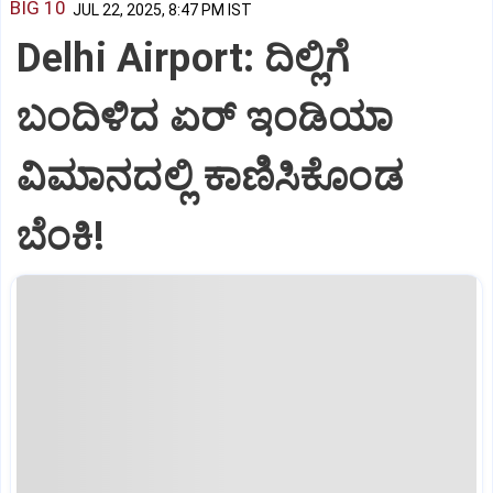
BIG 10
JUL 22, 2025, 8:47 PM IST
Delhi Airport: ದಿಲ್ಲಿಗೆ
ಬಂದಿಳಿದ ಏರ್‌ ಇಂಡಿಯಾ
ವಿಮಾನದಲ್ಲಿ ಕಾಣಿಸಿಕೊಂಡ
ಬೆಂಕಿ!