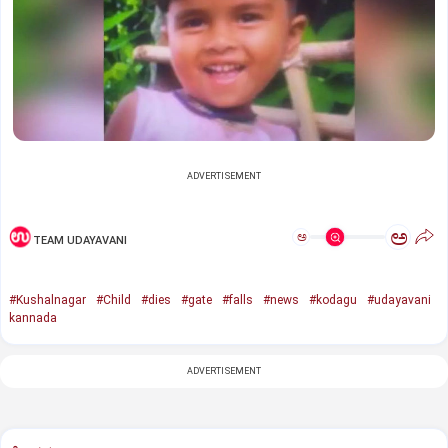
ADVERTISEMENT
ಅ
ಅ
TEAM UDAYAVANI
#Kushalnagar
#Child
#dies
#gate
#falls
#news
#kodagu
#udayavani
kannada
ADVERTISEMENT