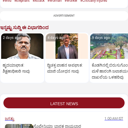
#Wild
#Elephant
#Attack
#Woman
#Worker
#Critically Injured
ADVERTISEMENT
ಇನ್ನಷ್ಟು ಸುದ್ದಿ ಈ ವಿಭಾಗದಿಂದ
2 days ago
4 days ago
9 days ago
ಹೃದಯಾಘಾತ:
ದ್ವಿಚಕ್ರ ವಾಹನ ಅಪಘಾತ:
ಕೊಡಗಿನಲ್ಲಿ ಬಿರುಸುಗೊ
ಶಿಕ್ಷಣಾಧಿಕಾರಿ ಸಾವು
ಮಾಜಿ ಯೋಧನ ಸಾವು
ಮಳೆ:ಹಾರಂಗಿ ಜಲಾಶಯಕ್ಕ
ದಾಖಲೆಯ ಒಳಹರಿವು
LATEST NEWS
ಜಗತ್ತು
1:00 AM IST
ಸ್ಲೊವೇನಿಯಾ: ಭಾರತ ರಾಯಭಾರ