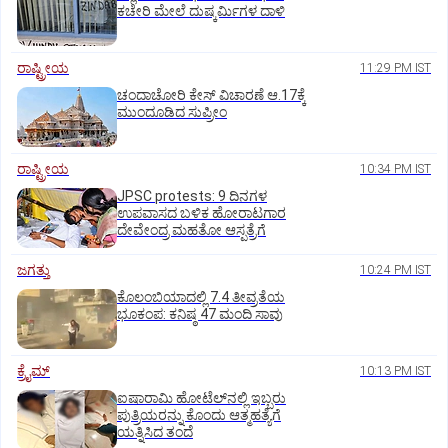
ಕಚೇರಿ ಮೇಲೆ ದುಷ್ಕರ್ಮಿಗಳ ದಾಳಿ
ರಾಷ್ಟ್ರೀಯ
11:29 PM IST
ಚಂದಾಚೋರಿ ಕೇಸ್‌ ವಿಚಾರಣೆ ಆ.17ಕ್ಕೆ
ಮುಂದೂಡಿದ ಸುಪ್ರೀಂ
ರಾಷ್ಟ್ರೀಯ
10:34 PM IST
JPSC protests: 9 ದಿನಗಳ
ಉಪವಾಸದ ಬಳಿಕ ಹೋರಾಟಗಾರ
ದೇವೇಂದ್ರ ಮಹತೋ ಆಸ್ಪತ್ರೆಗೆ
ಜಗತ್ತು
10:24 PM IST
ಕೊಲಂಬಿಯಾದಲ್ಲಿ 7.4 ತೀವ್ರತೆಯ
ಭೂಕಂಪ: ಕನಿಷ್ಠ 47 ಮಂದಿ ಸಾವು
ಕ್ರೈಮ್
10:13 PM IST
ಐಷಾರಾಮಿ ಹೋಟೆಲ್‌ನಲ್ಲಿ ಇಬ್ಬರು
ಪುತ್ರಿಯರನ್ನು ಕೊಂದು ಆತ್ಮಹತ್ಯೆಗೆ
ಯತ್ನಿಸಿದ ತಂದೆ