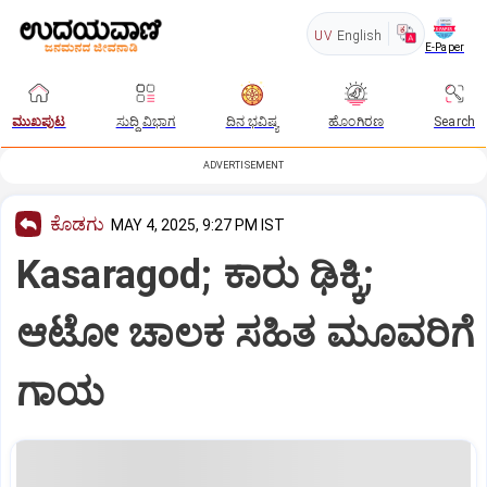
UV
English
E-Paper
ಮುಖಪುಟ
ಸುದ್ದಿ ವಿಭಾಗ
ದಿನ ಭವಿಷ್ಯ
ಹೊಂಗಿರಣ
Search
ADVERTISEMENT
ಕೊಡಗು
MAY 4, 2025, 9:27 PM IST
Kasaragod; ಕಾರು ಢಿಕ್ಕಿ;
ಆಟೋ ಚಾಲಕ ಸಹಿತ ಮೂವರಿಗೆ
ಗಾಯ