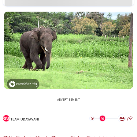
ಸಾಂದರ್ಭಿಕ ಚಿತ್ರ
ADVERTISEMENT
ಅ
ಅ
TEAM UDAYAVANI