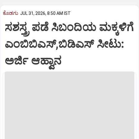
ಕೊಡಗು
JUL 31, 2026, 8:50 AM IST
ಸಶಸ್ತ್ರ ಪಡೆ ಸಿಬಂದಿಯ ಮಕ್ಕಳಿಗೆ
ಎಂಬಿಬಿಎಸ್‌,ಬಿಡಿಎಸ್‌ ಸೀಟು:
ಅರ್ಜಿ ಆಹ್ವಾನ