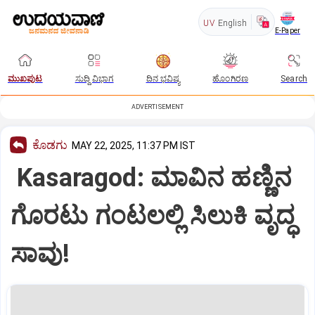
UV
English
E-Paper
ಮುಖಪುಟ
ಸುದ್ದಿ ವಿಭಾಗ
ದಿನ ಭವಿಷ್ಯ
ಹೊಂಗಿರಣ
Search
ADVERTISEMENT
ಕೊಡಗು
MAY 22, 2025, 11:37 PM IST
Kasaragod: ಮಾವಿನ ಹಣ್ಣಿನ
ಗೊರಟು ಗಂಟಲಲ್ಲಿ ಸಿಲುಕಿ ವೃದ್ಧ
ಸಾವು!