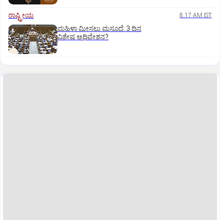
ರಾಷ್ಟ್ರೀಯ
8:17 AM IST
ಮಹಿಳಾ ಮೀಸಲು ಮಸೂದೆ: 3 ದಿನ
ವಿಶೇಷ ಅಧಿವೇಶನ?