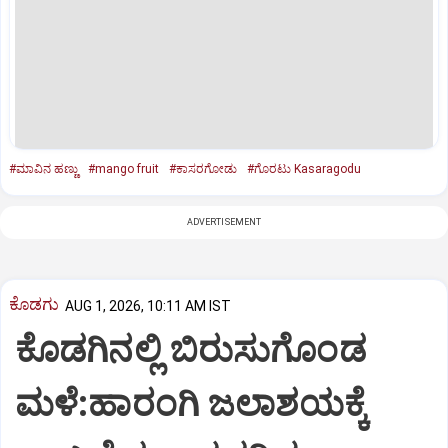
#ಮಾವಿನ ಹಣ್ಣು
#mango fruit
#ಕಾಸರಗೋಡು
#ಗೊರಟು Kasaragodu
ADVERTISEMENT
ಕೊಡಗು
AUG 1, 2026, 10:11 AM IST
ಕೊಡಗಿನಲ್ಲಿ ಬಿರುಸುಗೊಂಡ
ಮಳೆ:ಹಾರಂಗಿ ಜಲಾಶಯಕ್ಕೆ