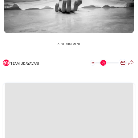
ADVERTISEMENT
ಅ
ಅ
TEAM UDAYAVANI