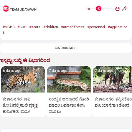
ಅ
ಅ
TEAM UDAYAVANI
#MBBS
#BDS
#seats
#children
#armed forces
#personnel
#Application
s
ADVERTISEMENT
ಇನ್ನಷ್ಟು ಸುದ್ದಿ ಈ ವಿಭಾಗದಿಂದ
6 days ago
7 days ago
7 days ago
ಕುಶಾಲನಗರ: ಕಾಫಿ
ಸಂರಕ್ಷಿತ ಅರಣ್ಯದಲ್ಲಿ ಗೋರಿ
ಕುಶಾಲನಗರ: ತಪ್ಪಿಸಿಕೊ
ತೋಟದಲ್ಲಿ ಹುಲಿ ಪ್ರತ್ಯಕ್ಷ:
ಮಾದರಿ ನಿರ್ಮಾಣ: ಕೇಸು
ಮರಿಯಾನೆಗಾಗಿ ಶೋಧ
ಕಾರ್ಮಿಕರು ಪಾರು!
ದಾಖಲು