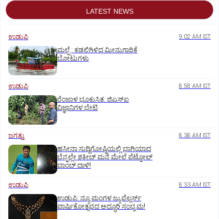
LATEST NEWS
ಉಡುಪಿ
9:02 AM IST
ಮಲ್ಪೆ : ಕಡಲಿಗಿಳಿದ ಮೀನುಗಾರಿಕೆ
ಬೋಟುಗಳು
ಉಡುಪಿ
8:58 AM IST
ರೆಂಜಾಳ ಭೂಕುಸಿತ: ಜಿಎಸ್‌ಐ
ವಿಜ್ಞಾನಿಗಳ ಭೇಟಿ
ಜಗತ್ತು
8:38 AM IST
ಹಸೀನಾ ಸುದ್ದಿಗೋಷ್ಠಿಯಲ್ಲಿ ಭಾಗಿಯಾದ
ಬೆನ್ನಲ್ಲೇ ಶಕೀಬ್ ಮನೆ ಮೇಲೆ ಪೆಟ್ರೋಲ್
ಬಾಂಬ್ ದಾಳಿ!
ಉಡುಪಿ
8:33 AM IST
ಉಡುಪಿ: ನ್ಯೂ ಮಂಗಳ ಜ್ಯುವೆಲ್ಲರ್ಸ್
ವಾರ್ಷಿಕೋತ್ಸವದ ಅದ್ಧೂರಿ ಸಂಭ್ರಮ!