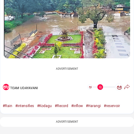
ADVERTISEMENT
ಅ
ಅ
TEAM UDAYAVANI
#Rain
#intensifies
#Kodagu
#Record
#inflow
#Harangi
#reservoir
ADVERTISEMENT