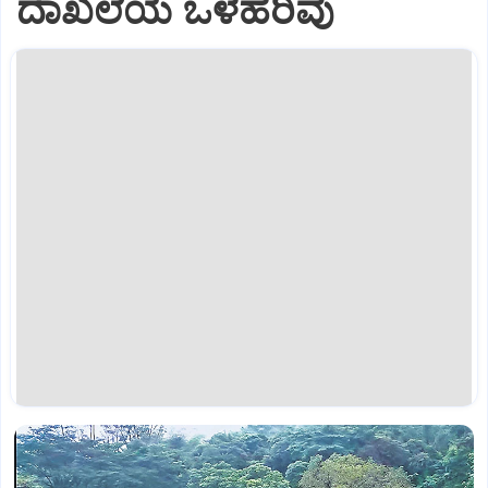
ದಾಖಲೆಯ ಒಳಹರಿವು