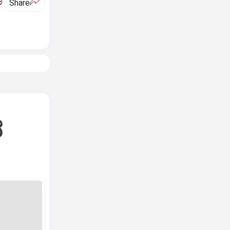
ಅ
Share
ನ