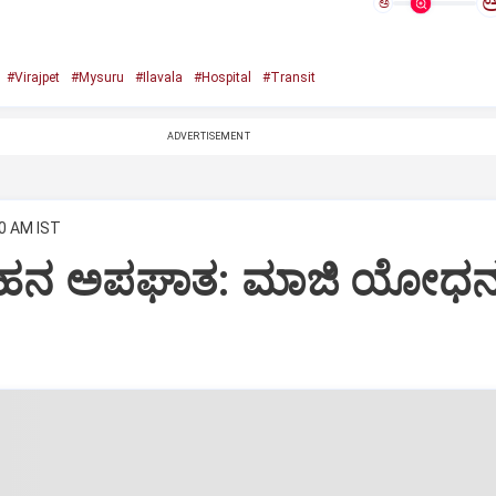
ಅ
#Virajpet
#Mysuru
#Ilavala
#Hospital
#Transit
ADVERTISEMENT
00 AM IST
ರ ವಾಹನ ಅಪಘಾತ: ಮಾಜಿ ಯೋಧ