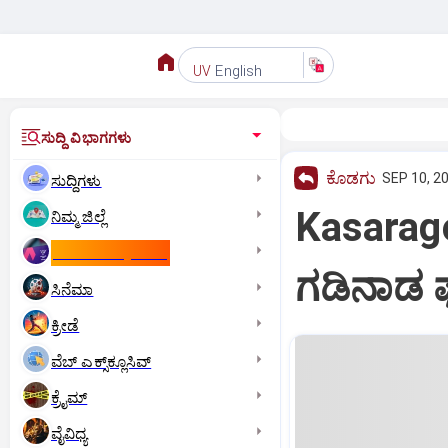
English
UV
ಸುದ್ದಿ ವಿಭಾಗಗಳು
ಕೊಡಗು
SEP 10, 2
ಸುದ್ದಿಗಳು
Kasarago
ನಿಮ್ಮ ಜಿಲ್ಲೆ
ಕಾಮನ್‌ ವೆಲ್ತ್‌ ಗೇಮ್ಸ್‌
ಗಡಿನಾಡ ಘಟ
ಸಿನೆಮಾ
ಕ್ರೀಡೆ
ವೆಬ್ ಎಕ್ಸ್‌ಕ್ಲೂಸಿವ್
ಕ್ರೈಮ್
ವೈವಿಧ್ಯ