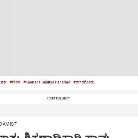
ಿಷತ್‌
#ಕೇರಳ
#Kannada Sahitya Parishad
#ಕಾಸರಗೋಡು
ADVERTISEMENT
50 AM IST