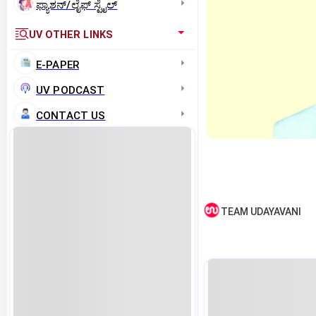
ಫ್ಯಾಶನ್/ಲೈಫ್‌ ಸ್ಟೈಲ್
UV OTHER LINKS
E-PAPER
UV PODCAST
CONTACT US
TEAM UDAYAVANI