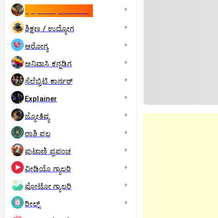
ಇಸ್ರೇಲ್- ಇರಾನ್‌ ಯುದ್ಧ
ಶಿಕ್ಷಣ / ಉದ್ಯೋಗ
ಆರೋಗ್ಯ
ಅನಿವಾಸಿ ಕನ್ನಡಿಗ
ಸೆಲೆಬ್ರಿಟಿ ಕಾರ್ನರ್‌
Explainer
ಜ್ಯೋತಿಷ್ಯ
ರಾಶಿ ಫಲ
ಪುಟಾಣಿ ಪ್ರಪಂಚ
ವೀಡಿಯೊ ಗ್ಯಾಲರಿ
ಫೋಟೋ ಗ್ಯಾಲರಿ
ರೀಲ್ಸ್