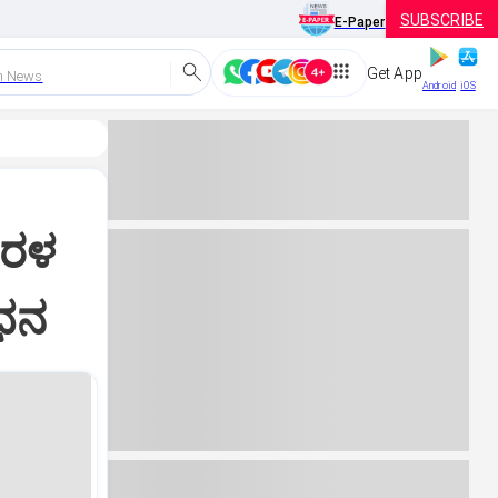
SUBSCRIBE
E-Paper
Get App
h News
Android
iOS
ೇರಳ
ಿಧನ