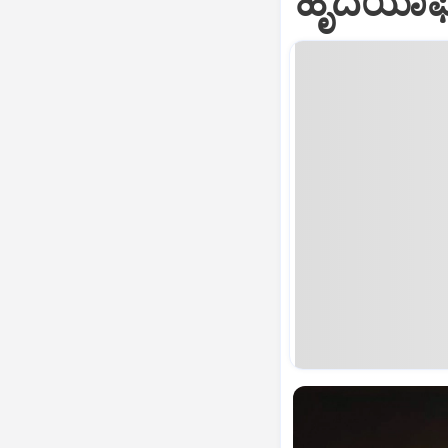
ಹೃದಯಾಘಾತ