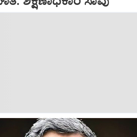
: ಶಿಕ್ಷಣಾಧಿಕಾರಿ ಸಾವು