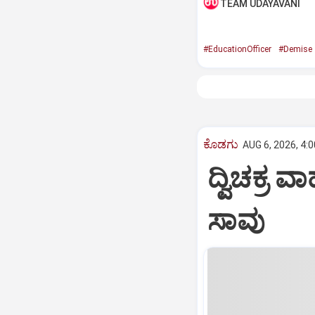
TEAM UDAYAVANI
#EducationOfficer
#Demise
ಕೊಡಗು
AUG 6, 2026, 4:
ದ್ವಿಚಕ್
ಸಾವು