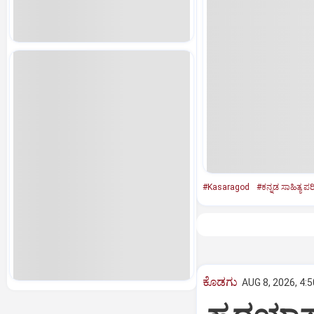
#Kasaragod
#ಕನ್ನಡ ಸಾಹಿತ್ಯ ಪರ
ಕೊಡಗು
AUG 8, 2026, 4: