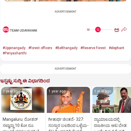
ADVERTISEMENT
ಅ
ಅ
TEAM UDAYAVANI
#Uppinangady
#forest officers
#Belthangady
#Reserve Forest
#elephant
#Periyashanthi
ADVERTISEMENT
ಇನ್ನಷ್ಟು ಸುದ್ದಿ ಈ ವಿಭಾಗದಿಂದ
1 year ago
1 year ago
1 year ago
Mangaluru: ರೋಶನ್‌
ಗೀತಾರ್ಥ ಚಿಂತನೆ- 327:
ನ್ಯಾಯಾಲಯದಲ್ಲಿ
ಸಲ್ಡಾನ್ಹಾ 10 ಕೋ.ರೂ.
ಸಂಸ್ಕಾರ ಬಲದಿಂದ ಒಳ್ಳೆಯ-
ರಾಜಕೀಯ ಆಟ ಬೇಡ: