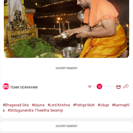
ADVERTISEMENT
ಅ
ಅ
TEAM UDAYAVANI
#Bhagavad Gita
#Arjuna
#Lord Krishna
#Puttige Mutt
#Udupi
#Karmaphl
a
#SriSugunendra Theertha Swamiji
ADVERTISEMENT