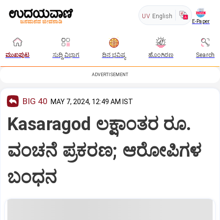
UV
English
E-Paper
ಮುಖಪುಟ
ಸುದ್ದಿ ವಿಭಾಗ
ದಿನ ಭವಿಷ್ಯ
ಹೊಂಗಿರಣ
Search
ADVERTISEMENT
BIG 40
MAY 7, 2024, 12:49 AM IST
Kasaragod ಲಕ್ಷಾಂತರ ರೂ.
ವಂಚನೆ ಪ್ರಕರಣ; ಆರೋಪಿಗಳ
ಬಂಧನ