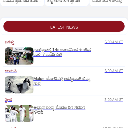
ವಂಚನೆ ಪ್ರಕರಣದ ತನಿಖೆ
ಕೆಟ್ಟ ಕೆಲಸಗಳಿಗೆ ಪ್ರೇರಣೆ
ಒಂದೇ ದಿನ 4 ಕೇಸಲ್ಲಿ
ಸಿಐಡಿಗೆ ವರ್ಗ
ಸುಪ್ರೀಂಕೋರ್ಟ್‌ ಅಭಿಮ
LATEST NEWS
ಜಗತ್ತು
3:00 AM IST
ಥಾಯ್ಲೆಂಡಲ್ಲಿ 14ರ ಬಾಲಕನಿಂದ ಗುಂಡಿನ
ದಾಳಿ: 7 ಮಂದಿ ಬಲಿ
ಉಡುಪಿ
3:00 AM IST
Malpe: ಬೋಟಿನಲ್ಲಿ ಆಕಸ್ಮಿಕವಾಗಿ ಬಿದ್ದು
ಸಾವು
ಕ್ರೀಡೆ
2:00 AM IST
ಅಭ್ಯಾಸ ಪಂದ್ಯ: ಮೊದಲ ದಿನ ಸಮಾನ
ಗೌರವ