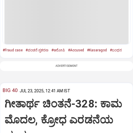
#Fraud case
#ವಂಚನೆ ಪ್ರಕರಣ
#ಆರೋಪಿ
#Accused
#Kasaragod
#ಬಂಧನ
ADVERTISEMENT
BIG 40
JUL 23, 2025, 12:41 AM IST
ಗೀತಾರ್ಥ ಚಿಂತನೆ-328: ಕಾಮ
ಮೊದಲ, ಕ್ರೋಧ ಎರಡನೆಯ