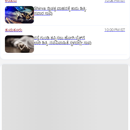
ಉಡುಪಿ
10:08 PM IST
Shirva: ದ್ವಿಚಕ್ರ ವಾಹನಕ್ಕೆ ಕಾರು ಢಿಕ್ಕಿ;
ಸವಾರ ಸಾವು
ತುಮಕೂರು
10:00 PM IST
ರಸ್ತೆ ಗುಂಡಿ ತಪ್ಪಿಸಲು ಹೋಗಿ ಬೈಕ್‌ಗೆ
ಲಾರಿ ಡಿಕ್ಕಿ, ನವವಿವಾಹಿತೆ ಸ್ಥಳದಲ್ಲೇ ಸಾವು