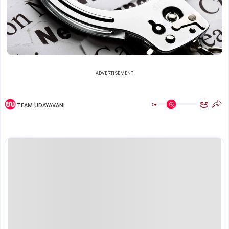
ADVERTISEMENT
ಅ
ಅ
TEAM UDAYAVANI