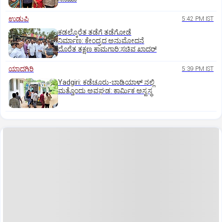
ಉಡುಪಿ
5:42 PM IST
ಕಡಲ್ಕೊರೆತ ತಡೆಗೆ ತಡೆಗೋಡೆ
ನಿರ್ಮಾಣ: ಕೇಂದ್ರದ ಅನುಮೋದನೆ
ದೊರೆತ ತಕ್ಷಣ ಕಾಮಗಾರಿ:ಸಚಿವ ಖಾದರ್
ಯಾದಗಿರಿ
5:39 PM IST
Yadgiri: ಕಡೆಚೂರು-ಬಾಡಿಯಾಳ್ ನಲ್ಲಿ
ಮತ್ತೊಂದು ಅವಘಡ: ಕಾರ್ಮಿಕ ಅಸ್ವಸ್ಥ