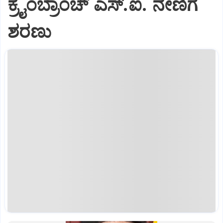
ಕ್ರೈಂಬ್ರಾಂಚ್‌ ಎಸ್‌.ಐ. ನೇಣಿಗೆ
ಶರಣು