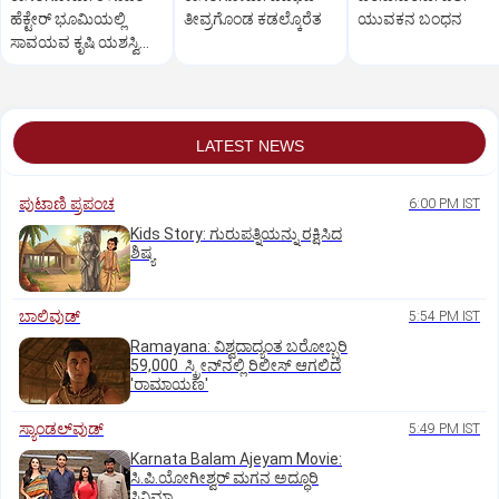
ಹೆಕ್ಟೇರ್‌ ಭೂಮಿಯಲ್ಲಿ
ತೀವ್ರಗೊಂಡ ಕಡಲ್ಕೊರೆತ
ಯುವಕನ ಬಂಧನ
ಸಾವಯವ ಕೃಷಿ ಯಶಸ್ವಿ
ಪ್ರಯೋಗ
LATEST NEWS
ಪುಟಾಣಿ ಪ್ರಪಂಚ
6:00 PM IST
Kids Story: ಗುರುಪತ್ನಿಯನ್ನು ರಕ್ಷಿಸಿದ
ಶಿಷ್ಯ
ಬಾಲಿವುಡ್‌
5:54 PM IST
Ramayana: ವಿಶ್ವದಾದ್ಯಂತ ಬರೋಬ್ಬರಿ
59,000 ಸ್ಕ್ರೀನ್‌ನಲ್ಲಿ ರಿಲೀಸ್‌ ಆಗಲಿದೆ
'ರಾಮಾಯಣ'
ಸ್ಯಾಂಡಲ್‌ವುಡ್‌
5:49 PM IST
Karnata Balam Ajeyam Movie:
ಸಿ.ಪಿ.ಯೋಗೀಶ್ವರ್‌ ಮಗನ ಅದ್ಧೂರಿ
ಸಿನಿಮಾ