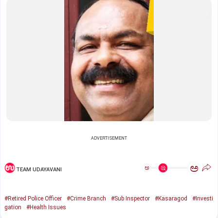
ADVERTISEMENT
ಅ
ಅ
TEAM UDAYAVANI
#Retired Police Officer
#Crime Branch
#Sub Inspector
#Kasaragod
#Investi
gation
#Health Issues