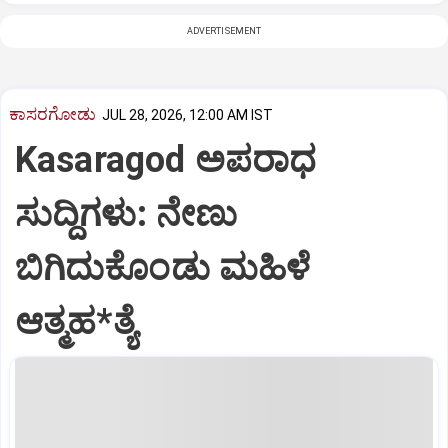
ADVERTISEMENT
ಕಾಸರಗೋಡು
JUL 28, 2026, 12:00 AM IST
Kasaragod ಅಪರಾಧ
ಸುದ್ದಿಗಳು: ನೇಣು
ಬಿಗಿದುಕೊಂಡು ಮಹಿಳೆ
ಆತ್ಮಹ*ತ್ಯೆ