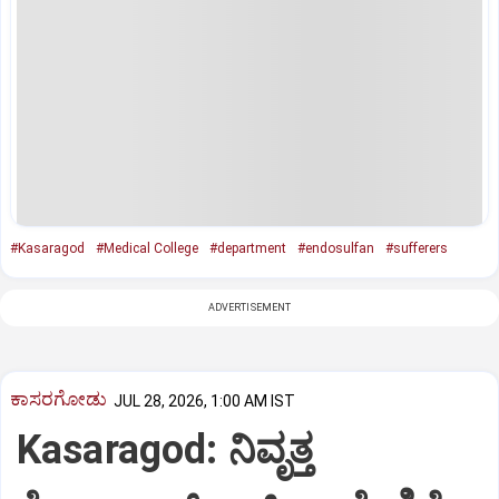
#Kasaragod
#Medical College
#department
#endosulfan
#sufferers
ADVERTISEMENT
ಕಾಸರಗೋಡು
JUL 28, 2026, 1:00 AM IST
Kasaragod: ನಿವೃತ್ತ