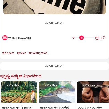
ADVERTISEMENT
ಅ
ಅ
TEAM UDAYAVANI
#incident
#police
#investigation
ADVERTISEMENT
ಇನ್ನಷ್ಟು ಸುದ್ದಿ ಈ ವಿಭಾಗದಿಂದ
11 days ago
11 days ago
11 days ago
ಕಾಸರಗೋಡು: 3 ಸಾವಿರ
ಕಾಸರಗೋಡು: ವಿವಿಧೆಡೆ
ಎಂ.ಡಿ.ಎಂ.ಎ. ವಶ: