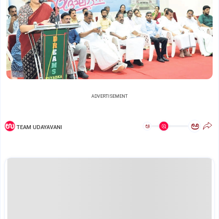
ADVERTISEMENT
ಅ
ಅ
TEAM UDAYAVANI