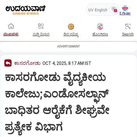
UV
English
E-Paper
ಮುಖಪುಟ
ಸುದ್ದಿ ವಿಭಾಗ
ದಿನ ಭವಿಷ್ಯ
ಹೊಂಗಿರಣ
Search
ADVERTISEMENT
ಕಾಸರಗೋಡು
OCT 4, 2025, 8:17 AM IST
ಕಾಸರಗೋಡು ವೈದ್ಯಕೀಯ
ಕಾಲೇಜು;ಎಂಡೋಸಲ್ಫಾನ್‌
ಬಾಧಿತರ ಆರೈಕೆಗೆ ಶೀಘ್ರವೇ
ಪ್ರತ್ಯೇಕ ವಿಭಾಗ