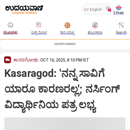
UV
English
E-Paper
ಮುಖಪುಟ
ಸುದ್ದಿ ವಿಭಾಗ
ದಿನ ಭವಿಷ್ಯ
ಹೊಂಗಿರಣ
Search
ADVERTISEMENT
ಕಾಸರಗೋಡು
OCT 16, 2025, 8:10 PM IST
Kasaragod: 'ನನ್ನ ಸಾವಿಗೆ
ಯಾರೂ ಕಾರಣರಲ್ಲ'; ನರ್ಸಿಂಗ್‌
ವಿದ್ಯಾರ್ಥಿನಿಯ ಪತ್ರ ಲಭ್ಯ