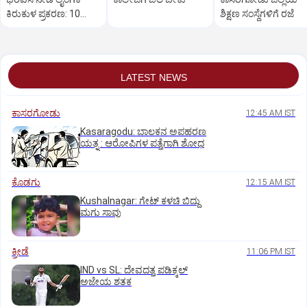
ಕಿರುಕುಳ ಪ್ರಕರಣ: 10
ಶಿಕ್ಷಣ ಸಂಸ್ಥೆಗಳಿಗೆ ರಜೆ
ವರ್ಷಗಳ ಕಠಿನ ಸಜೆ, ದಂಡ
LATEST NEWS
ಕಾಸರಗೋಡು
12:45 AM IST
Kasaragodu: ಬಾಲಕನ ಅಪಹರಣ
ಯತ್ನ : ಆರೋಪಿಗಳ ಪತ್ತೆಗಾಗಿ ಶೋಧ
ಕೊಡಗು
12:15 AM IST
Kushalnagar: ಗೇಟ್ ಕಳಚಿ ಬಿದ್ದು
ಮಗು ಸಾವು
ಕ್ರೀಡೆ
11:06 PM IST
IND vs SL: ದೇವದತ್ತ ಪಡಿಕ್ಕಲ್‌
ಅಜೇಯ ಶತಕ