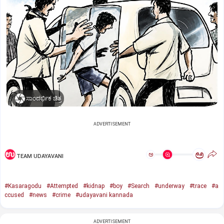
ಸಾಂದರ್ಭಿಕ ಚಿತ್ರ
ADVERTISEMENT
ಅ
ಅ
TEAM UDAYAVANI
#Kasaragodu
#Attempted
#kidnap
#boy
#Search
#underway
#trace
#a
ccused
#news
#crime
#udayavani kannada
ADVERTISEMENT