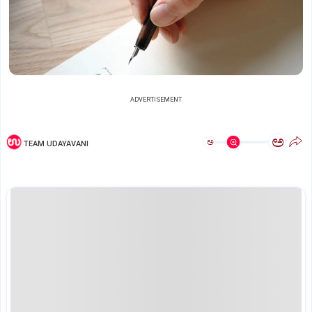
ADVERTISEMENT
ಅ
ಅ
TEAM UDAYAVANI