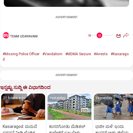
ADVERTISEMENT
ಅ
ಅ
TEAM UDAYAVANI
#Missing Police Officer
#Vandalism
#MDMA Seizure
#Arrests
#Kasarago
d
ADVERTISEMENT
ಇನ್ನಷ್ಟು ಸುದ್ದಿ ಈ ವಿಭಾಗದಿಂದ
21 hours ago
Yesterday
Yesterday
Kasaragod: ಮದುವೆ
ಕಾಸರಗೋಡು ಮೆಡಿಕಲ್‌
ಭಾರೀ ಮಳೆ: ಇಂದು
ಭರವಸೆ ನೀಡಿ ಲೈಂಗಿಕ
ಕಾಲೇಜಿಗೆ ಬಲ ಬೇಕು
ಕಾಸರಗೋಡು ಜಿಲ್ಲೆಯ