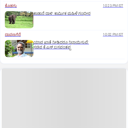
ಕೊಡಗು
10:23 PM IST
ಕಾಡಾನೆ ದಾಳಿ: ಕಾರ್ಮಿಕ ಮಹಿಳೆ ಗಂಭೀರ
ದಾವಣಗೆರೆ
10:02 PM IST
ಯಾವ ಖಾತೆ ನೀಡಿದರೂ ನಿಭಾಯಿಸುವೆ:
ಸಚಿವ ಕೆ.ಎಸ್.ಬಸವಂತಪ್ಪ