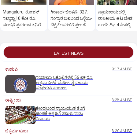
Mangaluru: ರೋಶನ್‌
ಗೀತಾರ್ಥ ಚಿಂತನೆ- 327:
ನ್ಯಾಯಾಲಯದಲ್ಲಿ
ಸಲ್ಡಾನ್ಹಾ 10 ಕೋ.ರೂ.
ಸಂಸ್ಕಾರ ಬಲದಿಂದ ಒಳ್ಳೆಯ-
ರಾಜಕೀಯ ಆಟ ಬೇಡ:
ವಂಚನೆ ಪ್ರಕರಣದ ತನಿಖೆ
ಕೆಟ್ಟ ಕೆಲಸಗಳಿಗೆ ಪ್ರೇರಣೆ
ಒಂದೇ ದಿನ 4 ಕೇಸಲ್ಲಿ
ಸಿಐಡಿಗೆ ವರ್ಗ
ಸುಪ್ರೀಂಕೋರ್ಟ್‌ ಅಭಿಮ
LATEST NEWS
ಉಡುಪಿ
9:17 AM IST
ಸಂಜೀವಿನಿ ಒಕ್ಕೂಟಗಳಲ್ಲಿ 56 ಲಕ್ಷ ರೂ.
ಅಕ್ರಮ ಬಳಕೆ: ಮಹಿಳಾ ಸ್ವಸಹಾಯ
ಸಂಘಗಳು ಕಂಗಾಲು
ರಾಷ್ಟ್ರೀಯ
8:38 AM IST
ಕೇಂದ್ರದಿಂದ ನ್ಯಾಯಯುತ ತೆರಿಗೆ
ಹಂಚಿಕೆ ಆಗ್ರಹಿಸಿ ತಮಿಳುನಾಡು
ನಿರ್ಣಯ
ಚಿಕ್ಕಮಗಳೂರು
8:30 AM IST