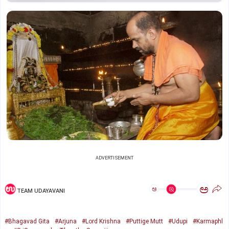
ADVERTISEMENT
ಅ
ಅ
TEAM UDAYAVANI
#Bhagavad Gita
#Arjuna
#Lord Krishna
#Puttige Mutt
#Udupi
#Karmaphl