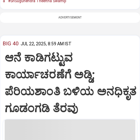
a
#SriSugunendra Theertha Swamiji
ADVERTISEMENT
BIG 40
JUL 22, 2025, 8:59 AM IST
ಆನೆ ಕಾಡಿಗಟ್ಟುವ
ಕಾರ್ಯಾಚರಣೆಗೆ ಅಡ್ಡಿ;
ಪೆರಿಯಶಾಂತಿ ಬಳಿಯ ಅನಧಿಕೃತ
ಗೂಡಂಗಡಿ ತೆರವು