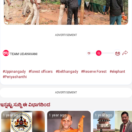
ADVERTISEMENT
ಅ
ಅ
TEAM UDAYAVANI
#Uppinangady
#forest officers
#Belthangady
#Reserve Forest
#elephant
#Periyashanthi
ADVERTISEMENT
ಇನ್ನಷ್ಟು ಸುದ್ದಿ ಈ ವಿಭಾಗದಿಂದ
1 year ago
1 year ago
1 year ago