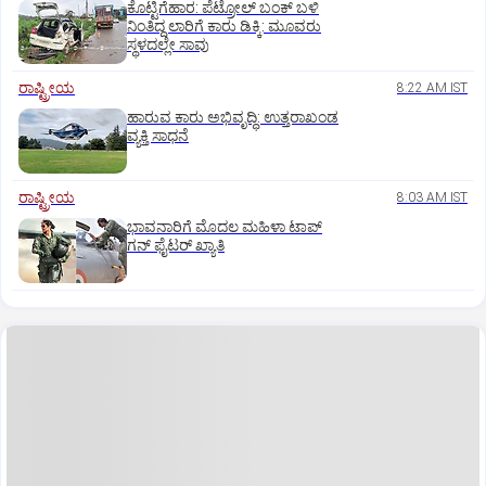
ಕೊಟ್ಟಿಗೆಹಾರ: ಪೆಟ್ರೋಲ್ ಬಂಕ್ ಬಳಿ
ನಿಂತಿದ್ದ ಲಾರಿಗೆ ಕಾರು ಡಿಕ್ಕಿ: ಮೂವರು
ಸ್ಥಳದಲ್ಲೇ ಸಾವು
ರಾಷ್ಟ್ರೀಯ
8:22 AM IST
ಹಾರುವ ಕಾರು ಅಭಿವೃದ್ಧಿ: ಉತ್ತರಾಖಂಡ
ವ್ಯಕ್ತಿ ಸಾಧನೆ
ರಾಷ್ಟ್ರೀಯ
8:03 AM IST
ಭಾವನಾರಿಗೆ ಮೊದಲ ಮಹಿಳಾ ಟಾಪ್‌
ಗನ್‌ ಫೈಟರ್‌ ಖ್ಯಾತಿ