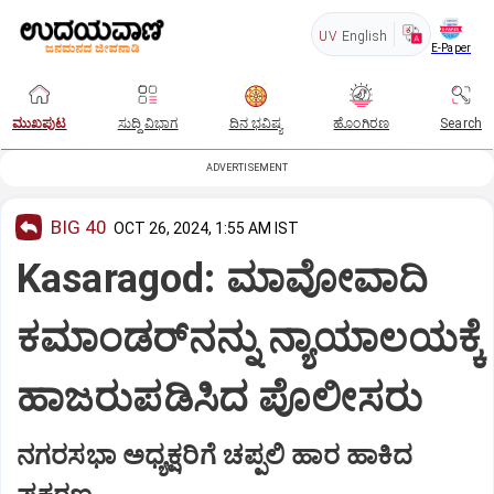
UV
English
E-Paper
ಮುಖಪುಟ
ಸುದ್ದಿ ವಿಭಾಗ
ದಿನ ಭವಿಷ್ಯ
ಹೊಂಗಿರಣ
Search
ADVERTISEMENT
BIG 40
OCT 26, 2024, 1:55 AM IST
Kasaragod: ಮಾವೋವಾದಿ
ಕಮಾಂಡರ್‌ನನ್ನು ನ್ಯಾಯಾಲಯಕ್ಕೆ
ಹಾಜರುಪಡಿಸಿದ ಪೊಲೀಸರು
ನಗರಸಭಾ ಅಧ್ಯಕ್ಷರಿಗೆ ಚಪ್ಪಲಿ ಹಾರ ಹಾಕಿದ