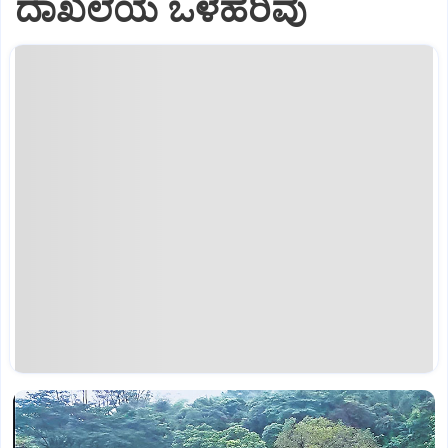
ದಾಖಲೆಯ ಒಳಹರಿವು