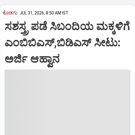
ಕೊಡಗು
JUL 31, 2026, 8:50 AM IST
ಸಶಸ್ತ್ರ ಪಡೆ ಸಿಬಂದಿಯ ಮಕ್ಕಳಿಗೆ
ಎಂಬಿಬಿಎಸ್‌,ಬಿಡಿಎಸ್‌ ಸೀಟು:
ಅರ್ಜಿ ಆಹ್ವಾನ