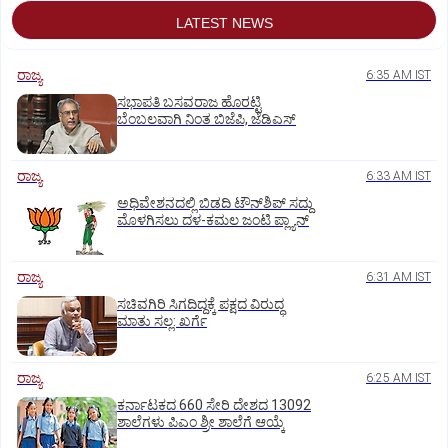
LATEST NEWS
ರಾಜ್ಯ
6:35 AM IST
ಸಭಾಪತಿ ಬಸವರಾಜ ಹೊರಟ್ಟಿ
ಬೆಂಬಲವಾಗಿ ನಿಂತ ಬಿಜೆಪಿ, ಜೆಡಿಎಸ್
ರಾಜ್ಯ
6:33 AM IST
ಅಧಿವೇಶನದಲ್ಲಿ ಬಿಡದಿ ಟೌನ್‌ಶಿಪ್‌ ಸದ್ದು
ಮೊಳಗಿಸಲು ದಳ-ಕಮಲ ಜಂಟಿ ಪ್ಲ್ಯಾನ್‌
ರಾಜ್ಯ
6:31 AM IST
ಸಚಿವಗಿರಿ ಸಿಗದಿದ್ದಕ್ಕೆ ಪಕ್ಷದ ವಿರುದ್ಧ
ಮಾತು ಸಲ್ಲ: ಖರ್ಗೆ
ರಾಜ್ಯ
6:25 AM IST
ಕರ್ನಾಟಕದ 660 ಸೇರಿ ದೇಶದ 13092
ಶಾಲೆಗಳು ಪಿಎಂ ಶ್ರೀ ಶಾಲೆಗೆ ಆಯ್ಕೆ