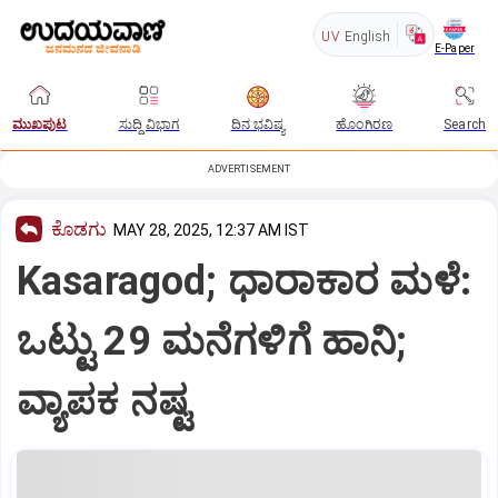
UV
English
E-Paper
ಮುಖಪುಟ
ಸುದ್ದಿ ವಿಭಾಗ
ದಿನ ಭವಿಷ್ಯ
ಹೊಂಗಿರಣ
Search
ADVERTISEMENT
ಕೊಡಗು
MAY 28, 2025, 12:37 AM IST
Kasaragod; ಧಾರಾಕಾರ ಮಳೆ:
ಒಟ್ಟು 29 ಮನೆಗಳಿಗೆ ಹಾನಿ;
ವ್ಯಾಪಕ ನಷ್ಟ