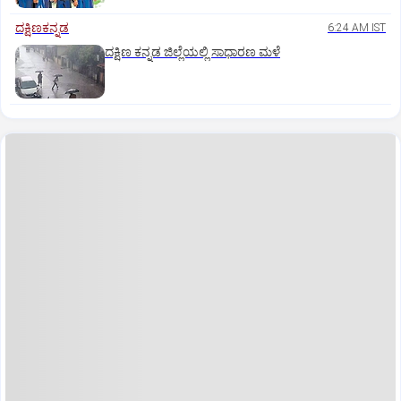
ದಕ್ಷಿಣಕನ್ನಡ
6:24 AM IST
ದಕ್ಷಿಣ ಕನ್ನಡ ಜಿಲ್ಲೆಯಲ್ಲಿ ಸಾಧಾರಣ ಮಳೆ