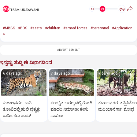
ಅ
ಅ
TEAM UDAYAVANI
#MBBS
#BDS
#seats
#children
#armed forces
#personnel
#Application
s
ADVERTISEMENT
ಇನ್ನಷ್ಟು ಸುದ್ದಿ ಈ ವಿಭಾಗದಿಂದ
6 days ago
7 days ago
7 days ago
ಕುಶಾಲನಗರ: ಕಾಫಿ
ಸಂರಕ್ಷಿತ ಅರಣ್ಯದಲ್ಲಿ ಗೋರಿ
ಕುಶಾಲನಗರ: ತಪ್ಪಿಸಿಕೊ
ತೋಟದಲ್ಲಿ ಹುಲಿ ಪ್ರತ್ಯಕ್ಷ:
ಮಾದರಿ ನಿರ್ಮಾಣ: ಕೇಸು
ಮರಿಯಾನೆಗಾಗಿ ಶೋಧ
ಕಾರ್ಮಿಕರು ಪಾರು!
ದಾಖಲು