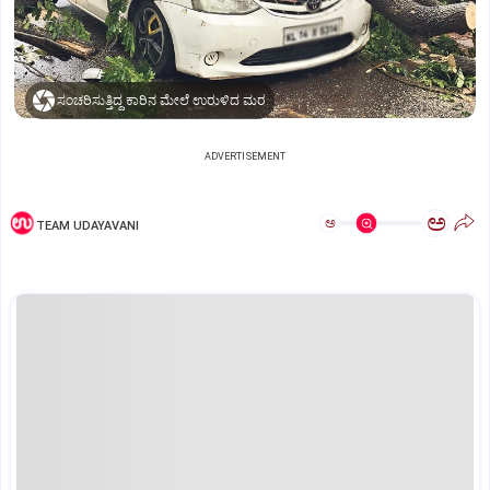
ಸಂಚರಿಸುತ್ತಿದ್ದ ಕಾರಿನ ಮೇಲೆ ಉರುಳಿದ ಮರ.
ADVERTISEMENT
ಅ
ಅ
TEAM UDAYAVANI