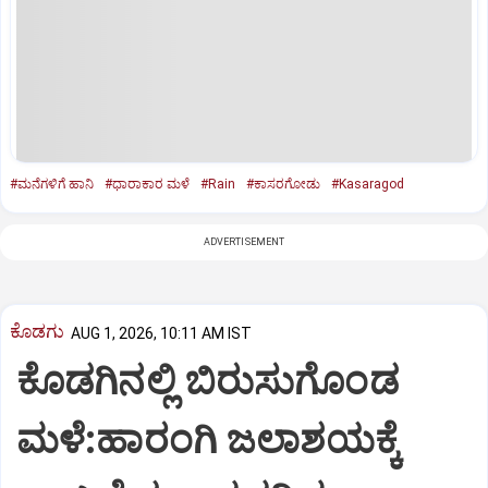
#ಮನೆಗಳಿಗೆ ಹಾನಿ
#ಧಾರಾಕಾರ ಮಳೆ
#Rain
#ಕಾಸರಗೋಡು
#Kasaragod
ADVERTISEMENT
ಕೊಡಗು
AUG 1, 2026, 10:11 AM IST
ಕೊಡಗಿನಲ್ಲಿ ಬಿರುಸುಗೊಂಡ
ಮಳೆ:ಹಾರಂಗಿ ಜಲಾಶಯಕ್ಕೆ