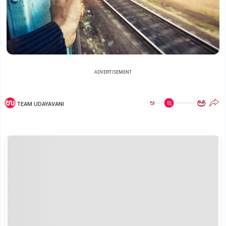
ADVERTISEMENT
ಅ
ಅ
TEAM UDAYAVANI