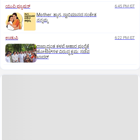
ಯುವಿ ಫ್ಯೂಷನ್
6:45 PM IST
Mother: ತ್ಯಾಗ, ಸ್ವಾಭಿಮಾನದ ಸಂಕೇತ
ನನ್ನಮ್ಮ
ಉಡುಪಿ
6:22 PM IST
ರಾಜ್ಯಾದ್ಯಂತ ಕಳಪೆ ಆಹಾರ ಪೂರೈಕೆ
ಹೋಟೆಲ್‌ಗಳ ವಿರುದ್ಧ ಕ್ರಮ: ಸಚಿವ
ಖಾದರ್