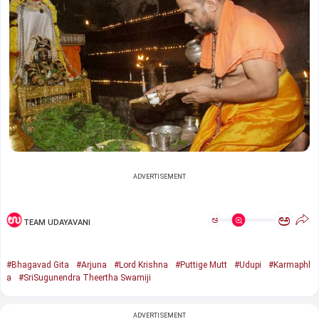
ADVERTISEMENT
ಅ
ಅ
TEAM UDAYAVANI
#Bhagavad Gita
#Arjuna
#Lord Krishna
#Puttige Mutt
#Udupi
#Karmaphl
a
#SriSugunendra Theertha Swamiji
ADVERTISEMENT