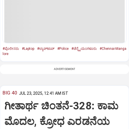
#ಪೊಲೀಸರು
#Laptop
#ಲ್ಯಾಪ್‌ಟಾಪ್‌
#Police
#ಚೆನ್ನೈ-ಮಂಗಳೂರು
#Chennai-Manga
lore
ADVERTISEMENT
BIG 40
JUL 23, 2025, 12:41 AM IST
ಗೀತಾರ್ಥ ಚಿಂತನೆ-328: ಕಾಮ
ಮೊದಲ, ಕ್ರೋಧ ಎರಡನೆಯ