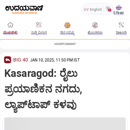
UV
English
E-Paper
ಮುಖಪುಟ
ಸುದ್ದಿ ವಿಭಾಗ
ದಿನ ಭವಿಷ್ಯ
ಹೊಂಗಿರಣ
Search
ADVERTISEMENT
BIG 40
JAN 10, 2025, 11:50 PM IST
Kasaragod: ರೈಲು
ಪ್ರಯಾಣಿಕನ ನಗದು,
ಲ್ಯಾಪ್‌ಟಾಪ್‌ ಕಳವು