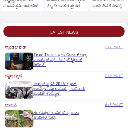
ವಂಚನೆ ಪ್ರಕರಣದ ತನಿಖೆ
ಕೆಟ್ಟ ಕೆಲಸಗಳಿಗೆ ಪ್ರೇರಣೆ
ಒಂದೇ ದಿನ 4 ಕೇಸಲ್ಲಿ
ಸಿಐಡಿಗೆ ವರ್ಗ
ಸುಪ್ರೀಂಕೋರ್ಟ್‌ ಅಭಿಮ
LATEST NEWS
ಸ್ಯಾಂಡಲ್‌ವುಡ್‌
7:27 PM IST
Toxic Trailer: ಇದು ಜೋಕರ್‌ ಅಲ್ಲ,
ಮಾನ್‌ಸ್ಟರ್‌ ಕಥೆ.. ʼಟಾಕ್ಸಿಕ್‌ʼ ಟ್ರೇಲರ್‌
ರಿಲೀಸ್..
ದಕ್ಷಿಣಕನ್ನಡ
7:17 PM IST
'ಆಳ್ವಾಸ್‌ ಪ್ರಗತಿ-2026' ಬೃಹತ್
ಉದ್ಯೋಗ ಮೇಳ ಸಂಪನ್ನ: ಸಾವಿರಾರು
ಮಂದಿಗೆ ಉದ್ಯೋಗ
ಉಡುಪಿ
6:45 PM IST
ಶಂಕರಪುರ: ಬಾವಿಗೆ ಬಿದ್ದು ಕಾಡು
ಹಂದಿಗಳ ಸಾವು