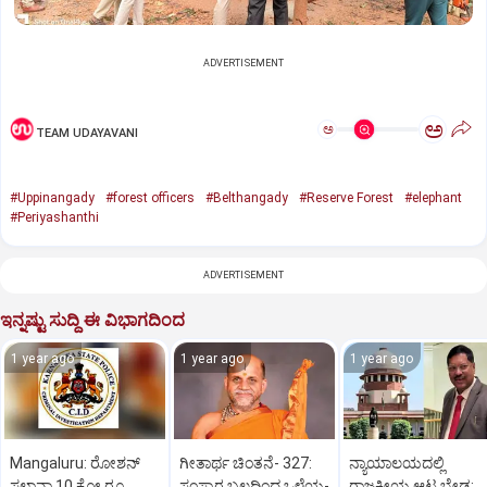
ADVERTISEMENT
ಅ
ಅ
TEAM UDAYAVANI
#Uppinangady
#forest officers
#Belthangady
#Reserve Forest
#elephant
#Periyashanthi
ADVERTISEMENT
ಇನ್ನಷ್ಟು ಸುದ್ದಿ ಈ ವಿಭಾಗದಿಂದ
1 year ago
1 year ago
1 year ago
Mangaluru: ರೋಶನ್‌
ಗೀತಾರ್ಥ ಚಿಂತನೆ- 327:
ನ್ಯಾಯಾಲಯದಲ್ಲಿ
ಸಲ್ಡಾನ್ಹಾ 10 ಕೋ.ರೂ.
ಸಂಸ್ಕಾರ ಬಲದಿಂದ ಒಳ್ಳೆಯ-
ರಾಜಕೀಯ ಆಟ ಬೇಡ: