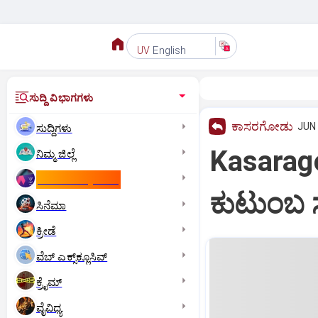
English
UV
ಸುದ್ದಿ ವಿಭಾಗಗಳು
ಕಾಸರಗೋಡು
JUN 
ಸುದ್ದಿಗಳು
Kasarag
ನಿಮ್ಮ ಜಿಲ್ಲೆ
ಕಾಮನ್‌ ವೆಲ್ತ್‌ ಗೇಮ್ಸ್‌
ಕುಟುಂಬ ಸ
ಸಿನೆಮಾ
ಕ್ರೀಡೆ
ವೆಬ್ ಎಕ್ಸ್‌ಕ್ಲೂಸಿವ್
ಕ್ರೈಮ್
ವೈವಿಧ್ಯ