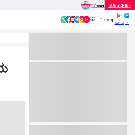
SUBSCRIBE
E-Paper
Get App
Android
iOS
ೆಯ