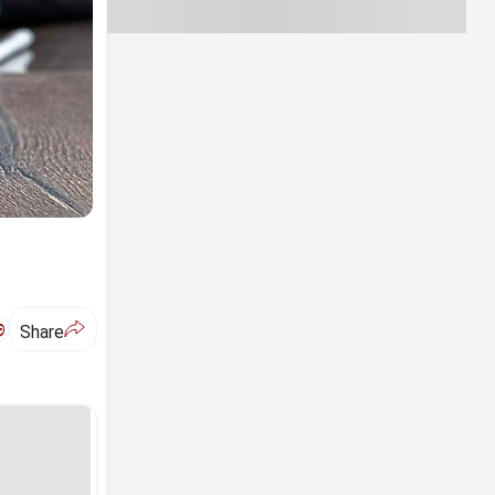
ಅ
Share