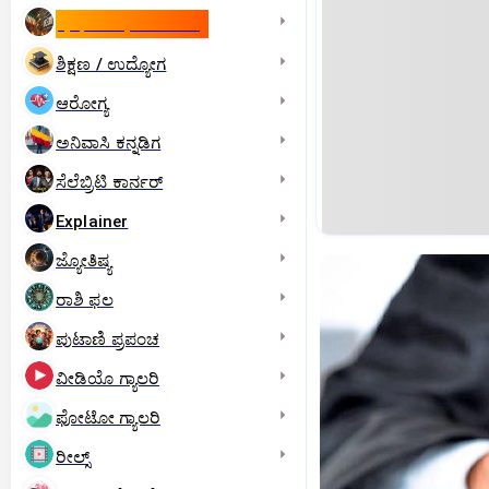
ಇಸ್ರೇಲ್- ಇರಾನ್‌ ಯುದ್ಧ
ಶಿಕ್ಷಣ / ಉದ್ಯೋಗ
ಆರೋಗ್ಯ
ಅನಿವಾಸಿ ಕನ್ನಡಿಗ
ಸೆಲೆಬ್ರಿಟಿ ಕಾರ್ನರ್‌
Explainer
ಜ್ಯೋತಿಷ್ಯ
ರಾಶಿ ಫಲ
ಪುಟಾಣಿ ಪ್ರಪಂಚ
ವೀಡಿಯೊ ಗ್ಯಾಲರಿ
ಫೋಟೋ ಗ್ಯಾಲರಿ
ರೀಲ್ಸ್