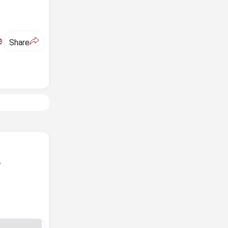
ಅ
Share