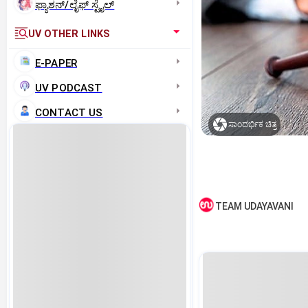
ಫ್ಯಾಶನ್/ಲೈಫ್‌ ಸ್ಟೈಲ್
UV OTHER LINKS
E-PAPER
UV PODCAST
CONTACT US
ಸಾಂದರ್ಭಿಕ ಚಿತ್ರ
TEAM UDAYAVANI