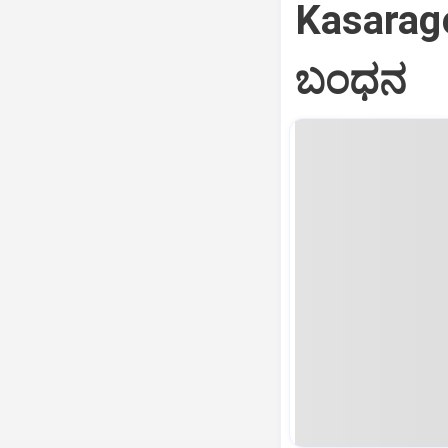
Kasarag
ಬಂಧನ