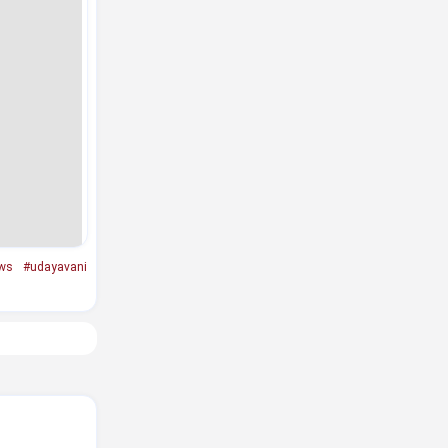
ws
#udayavani