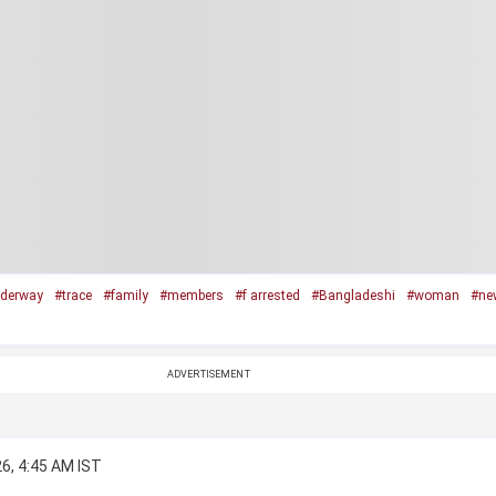
derway
#trace
#family
#members
#f arrested
#Bangladeshi
#woman
#ne
ADVERTISEMENT
6, 4:45 AM IST