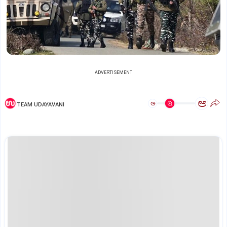
ADVERTISEMENT
ಅ
ಅ
TEAM UDAYAVANI