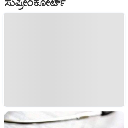
ಸುಪ್ರೀಂಕೋರ್ಟ್‌