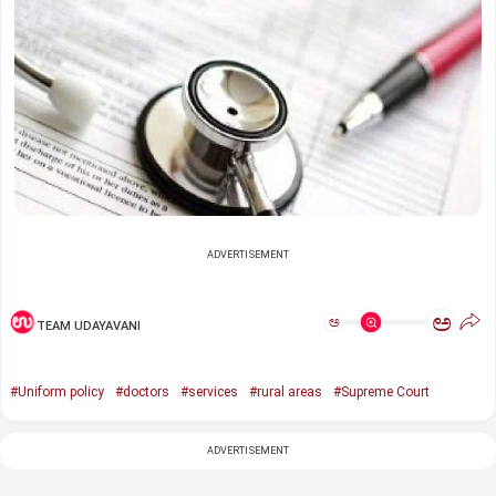
ADVERTISEMENT
ಅ
ಅ
TEAM UDAYAVANI
#Uniform policy
#doctors
#services
#rural areas
#Supreme Court
ADVERTISEMENT