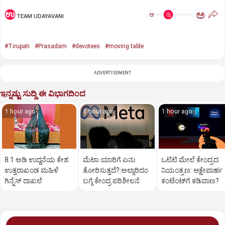
ಅ
ಅ
TEAM UDAYAVANI
#Tirupati
#Prasadam
#devotees
#moving table
ADVERTISEMENT
ಇನ್ನಷ್ಟು ಸುದ್ದಿ ಈ ವಿಭಾಗದಿಂದ
1 hour ago
1 hour ago
1 hour ago
8.1 ಅಡಿ ಉದ್ದನೆಯ ಕೇಶ:
ಮೆಟಾ ಯಾರಿಗೆ ಏನು
ಒಟಿಟಿ ಮೇಲೆ ಕೇಂದ್ರದ
ಉತ್ತರಾಖಂಡ ಮಹಿಳೆ
ತೋರಿಸುತ್ತದೆ?:ಅಲ್ಗಾರಿದಂ
ನಿಯಂತ್ರಣ: ಆಕ್ಷೇಪಾರ್ಹ
ಗಿನ್ನೆಸ್‌ ದಾಖಲೆ
ಬಗ್ಗೆ ಕೇಂದ್ರ ಪರಿಶೀಲನೆ
ಕಂಟೆಂಟ್‌ಗೆ ಕಡಿವಾಣ?