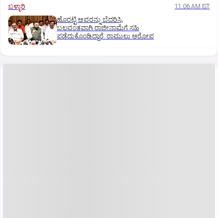
ಬಳ್ಳಾರಿ
11:06 AM IST
ಹೊರಟ್ಟಿ ಅವರನ್ನು ಬೆದರಿಸಿ,
ಬಲವಂತವಾಗಿ ರಾಜೀನಾಮೆಗೆ ಸಹಿ
ಪಡೆದುಕೊಂಡಿದ್ದಾರೆ: ರಾಮುಲು ಆರೋಪ