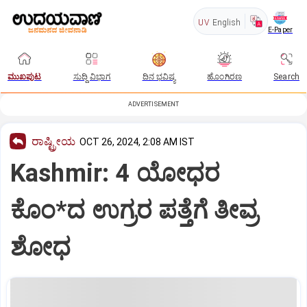
UV
English
E-Paper
ಮುಖಪುಟ
ಸುದ್ದಿ ವಿಭಾಗ
ದಿನ ಭವಿಷ್ಯ
ಹೊಂಗಿರಣ
Search
ADVERTISEMENT
ರಾಷ್ಟ್ರೀಯ
OCT 26, 2024, 2:08 AM IST
Kashmir: 4 ಯೋಧರ
ಕೊಂ*ದ ಉಗ್ರರ ಪತ್ತೆಗೆ ತೀವ್ರ
ಶೋಧ