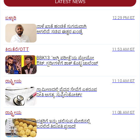
LATEST NEWS
ಬಳ್ಳಾರಿ
12:29 PM IST
ನಾಳೆ ಖಾತೆ ಹಂಚಿಕೆ ಸುಗಮವಾಗಿ
ಆಗಲಿದೆ: ಸಚಿವ ಈಶ್ವರ ಖಂಡ್ರೆ
ಕಿರುತೆರೆ/OTT
11:53 AM IST
BBK13: 'ಅಗ್ನಿ ಪರೀಕ್ಷೆ'ಯ ಪ್ರೋಮೋ
ಔಟ್: ಸ್ಪರ್ಧಿಗಳಿಗೆ ಶಾಕ್ ಕೊಟ್ಟ ಚಾಲೆಂಜ್
ರಾಷ್ಟ್ರೀಯ
11:10 AM IST
ಗ್ರಾಮೀಣದಲ್ಲಿ ವೈದ್ಯರ ಸೇವೆಗೆ ಏಕರೂಪ
ನೀತಿ ಅಗತ್ಯ: ಸುಪ್ರೀಂಕೋರ್ಟ್‌
ರಾಷ್ಟ್ರೀಯ
11:08 AM IST
ಭಕ್ತರಿಗೆ ಇನ್ನು ಚಲಿಸುವ ಮೇಜಿನಲ್ಲಿ
ಬರಲಿದೆ ತಿರುಪತಿ ಪ್ರಸಾದ!