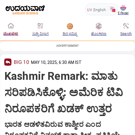
UV
English
E-Paper
ಮುಖಪುಟ
ಸುದ್ದಿ ವಿಭಾಗ
ದಿನ ಭವಿಷ್ಯ
ಹೊಂಗಿರಣ
Search
ADVERTISEMENT
BIG 10
MAY 10, 2025, 6:30 AM IST
Kashmir Remark: ಮಾತು
ಸರಿಪಡಿಸಿಕೊಳ್ಳಿ: ಅಮೆರಿಕ ಟಿವಿ
ನಿರೂಪಕರಿಗೆ ಖಡಕ್‌ ಉತ್ತರ
ಭಾರತ ಆಡಳಿತವಿರುವ ಕಾಶ್ಮೀರ ಎಂದ