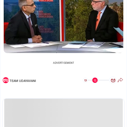
ADVERTISEMENT
ಅ
ಅ
TEAM UDAYAVANI