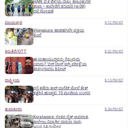
RAIN: ದ.ಕ ಜಿಲ್ಲೆಯ ನಾಲ್ಕು ತಾಲೂಕುಗಳ
ಶಾಲಾ – ಕಾಲೇಜಿಗೆ ಶನಿವಾರ (ಆ.08)
ರಜೆ ಘೋಷಣೆ
ವಿಜಯಪುರ
9:12 PM IST
Vijayapura: ಹಾಡಹಗಲೇ ವ್ಯಕ್ತಿಯ
ಕೊಲೆ
ಕಿರುತೆರೆ/OTT
8:52 PM IST
ಈ ಮಹಾಯುದ್ಧವನ್ನು ಗೆಲ್ಲುವುದು
ಯಾರು? ʼಬಿಗ್‌ ಬಾಸ್‌ ಅಗ್ನಿ ಪರೀಕ್ಷೆʼಯ
ತೀರ್ಪುಗಾರರು ರಿವೀಲ್
ರಾಷ್ಟ್ರೀಯ
8:13 PM IST
ರಸ್ತೆ ತಡೆದು ಕಾರ್ ಬಾನೆಟ್ ಮೇಲೆ ಕೇಕ್
ಕತ್ತರಿಸಿ ಹುಚ್ಚಾಟ: 10 ಮಂದಿಯ ಬಂಧನ
ತುಮಕೂರು
8:06 PM IST
Koratagere: ಭೀಕರ ಬೈಕ್ ಅಪಘಾತ,
ಕಾಲೇಜು ವಿದ್ಯಾರ್ಥಿ ದಾರುಣ ಸಾವು,
ಇಬ್ಬರ ಸ್ಥಿತಿ ಗಂಭೀರ