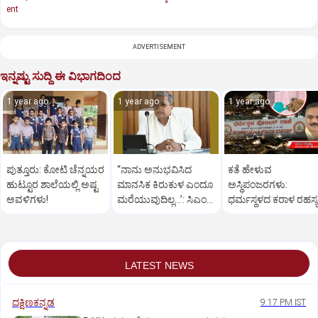
ent
ADVERTISEMENT
ಇನ್ನಷ್ಟು ಸುದ್ದಿ ಈ ವಿಭಾಗದಿಂದ
1 year ago
1 year ago
1 year ago
ಪುತ್ತೂರು: ಕೋಟಿ ಚೆನ್ನಯರ
“ನಾನು ಅನುಭವಿಸಿದ
ಕತೆ ಹೇಳುವ
ಹುಟ್ಟೂರ ಶಾಲೆಯಲ್ಲಿ ಅಷ್ಟ
ಮಾನಸಿಕ ಕಿರುಕುಳ ಎಂದೂ
ಅಸ್ಥಿಪಂಜರಗಳು:
ಅವಳಿಗಳು!
ಮರೆಯುವುದಿಲ್ಲ…’: ಸಿಎಂ
ಧರ್ಮಸ್ಥಳದ‌ ಕರಾಳ ರಹಸ್ಯ
ಸಿದ್ದರಾಮಯ್ಯ
ತೆರೆದಿಡಲಿದೆಯೇ ಡಿಎನ್
ಪರೀಕ್ಷೆ?
LATEST NEWS
ದಕ್ಷಿಣಕನ್ನಡ
9:17 PM IST