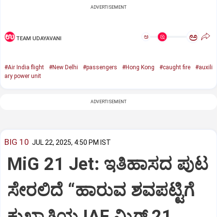
ADVERTISEMENT
ಅ
ಅ
TEAM UDAYAVANI
#Air India flight
#New Delhi
#passengers
#Hong Kong
#caught fire
#auxili
ary power unit
ADVERTISEMENT
BIG 10
JUL 22, 2025, 4:50 PM IST
MiG 21 Jet: ಇತಿಹಾಸದ ಪುಟ
ಸೇರಲಿದೆ “ಹಾರುವ ಶವಪಟ್ಟಿಗೆ
ಕುಖ್ಯಾತಿಯ IAF ಮಿಗ್‌ 21