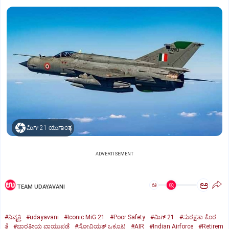
ಮಿಗ್‌ 21 ಯುಗಾಂತ್ಯ
ADVERTISEMENT
ಅ
ಅ
TEAM UDAYAVANI
#ನಿವೃತ್ತಿ
#udayavani
#Iconic MiG 21
#Poor Safety
#ಮಿಗ್‌ 21
#ಸುರಕ್ಷತಾ ಕೊರ
ತೆ
#ಭಾರತೀಯ ವಾಯುಪಡೆ
#ಸೋವಿಯತ್‌ ಒಕ್ಕೂಟ
#AIR
#Indian Airforce
#Retirem