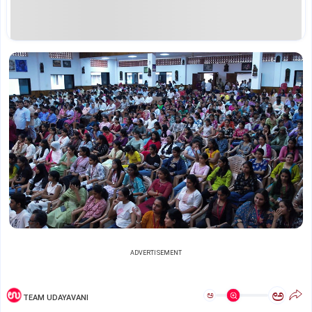
ADVERTISEMENT
ಅ
ಅ
TEAM UDAYAVANI