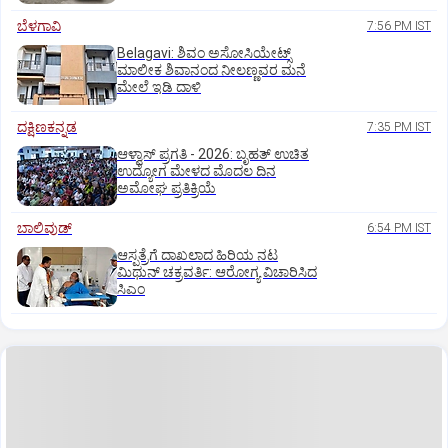
ಬೆಳಗಾವಿ
7:56 PM IST
Belagavi: ಶಿವಂ ಅಸೋಸಿಯೇಟ್ಸ್
ಮಾಲೀಕ ಶಿವಾನಂದ ನೀಲಣ್ಣವರ ಮನೆ
ಮೇಲೆ ಇಡಿ‌ ದಾಳಿ
ದಕ್ಷಿಣಕನ್ನಡ
7:35 PM IST
ಆಳ್ವಾಸ್‌ ಪ್ರಗತಿ - 2026: ಬೃಹತ್ ಉಚಿತ
ಉದ್ಯೋಗ ಮೇಳದ ಮೊದಲ ದಿನ
ಅಮೋಘ ಪ್ರತಿಕ್ರಿಯೆ
ಬಾಲಿವುಡ್‌
6:54 PM IST
ಆಸ್ಪತ್ರೆಗೆ ದಾಖಲಾದ ಹಿರಿಯ ನಟ
ಮಿಥುನ್ ಚಕ್ರವರ್ತಿ: ಆರೋಗ್ಯ ವಿಚಾರಿಸಿದ
ಸಿಎಂ