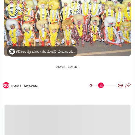
ಕಟೀಲು ಶ್ರೀ ದುರ್ಗಾಪರಮೇಶ್ವರಿ ದೇವಾಲಯದ ಮುಂದೆ ಸೇವೆ ಸಲ್ಲಿಸಲು ಆಗಮಿಸಿದ ಹುಲಿವೇಷ ತಂಡ.
ADVERTISEMENT
ಅ
ಅ
TEAM UDAYAVANI