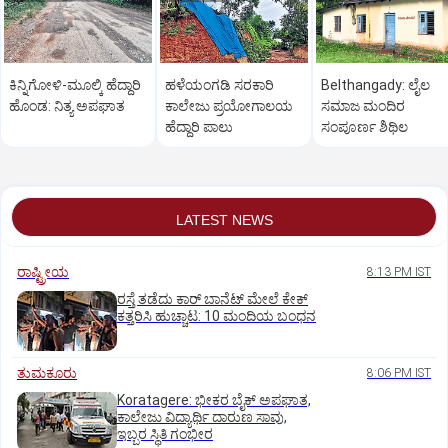
ಕಿನ್ನಿಗೋಳಿ-ಮೂಲ್ಕಿ ಹೆದ್ದಾರಿ
ಹಳೆಯಂಗಡಿ ಸರಕಾರಿ
Belthangady: ಲೈಲ
ಹೊಂಡ: ನಿತ್ಯ ಅಪಘಾತ
ಕಾಲೇಜು ಪ್ರಯೋಗಾಲಯ
ಸಮಾಜ ಮಂದಿರ
ಹೆದ್ದಾರಿ ಪಾಲು
ಸಂಪೂರ್ಣ ಶಿಥಿಲ
LATEST NEWS
ರಾಷ್ಟ್ರೀಯ
8:13 PM IST
ರಸ್ತೆ ತಡೆದು ಕಾರ್ ಬಾನೆಟ್ ಮೇಲೆ ಕೇಕ್
ಕತ್ತರಿಸಿ ಹುಚ್ಚಾಟ: 10 ಮಂದಿಯ ಬಂಧನ
ತುಮಕೂರು
8:06 PM IST
Koratagere: ಭೀಕರ ಬೈಕ್ ಅಪಘಾತ,
ಕಾಲೇಜು ವಿದ್ಯಾರ್ಥಿ ದಾರುಣ ಸಾವು,
ಇಬ್ಬರ ಸ್ಥಿತಿ ಗಂಭೀರ