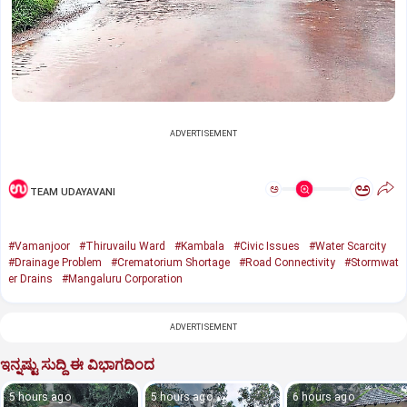
ADVERTISEMENT
ಅ
ಅ
TEAM UDAYAVANI
#Vamanjoor
#Thiruvailu Ward
#Kambala
#Civic Issues
#Water Scarcity
#Drainage Problem
#Crematorium Shortage
#Road Connectivity
#Stormwat
er Drains
#Mangaluru Corporation
ADVERTISEMENT
ಇನ್ನಷ್ಟು ಸುದ್ದಿ ಈ ವಿಭಾಗದಿಂದ
5 hours ago
5 hours ago
6 hours ago