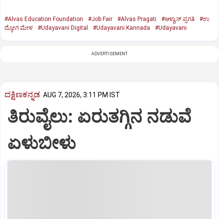
#Alvas Education Foundation
#Job Fair
#Alvas Pragati
#ಆಳ್ವಾಸ್‌ ಪ್ರಗತಿ
#ಉ
ದ್ಯೋಗ ಮೇಳ
#Udayavani Digital
#Udayavani Kannada
#Udayavani
ADVERTISEMENT
ದಕ್ಷಿಣಕನ್ನಡ
AUG 7, 2026, 3:11 PM IST
ತಿರುವೈಲು: ಏರುತಗ್ಗಿನ ನಡುವೆ
ಏಳುಬೀಳು