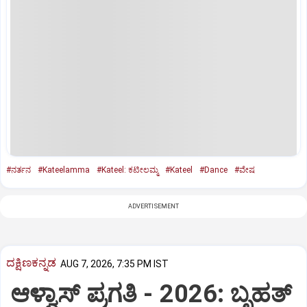
#ನರ್ತನ
#Kateelamma
#Kateel: ಕಟೀಲಮ್ಮ
#Kateel
#Dance
#ವೇಷ
ADVERTISEMENT
ದಕ್ಷಿಣಕನ್ನಡ
AUG 7, 2026, 7:35 PM IST
ಆಳ್ವಾಸ್‌ ಪ್ರಗತಿ - 2026: ಬೃಹತ್