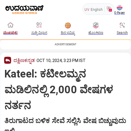
UV
English
E-Paper
ಮುಖಪುಟ
ಸುದ್ದಿ ವಿಭಾಗ
ದಿನ ಭವಿಷ್ಯ
ಹೊಂಗಿರಣ
Search
ADVERTISEMENT
ದಕ್ಷಿಣಕನ್ನಡ
OCT 10, 2024, 3:23 PM IST
Kateel: ಕಟೀಲಮ್ಮನ
ಮಡಿಲಿನಲ್ಲಿ 2,000 ವೇಷಗಳ
ನರ್ತನ
ತಿರುಗಾಟದ ಬಳಿಕ ಸೇವೆ ಸಲ್ಲಿಸಿ ವೇಷ ಬಿಚ್ಚುವುದು