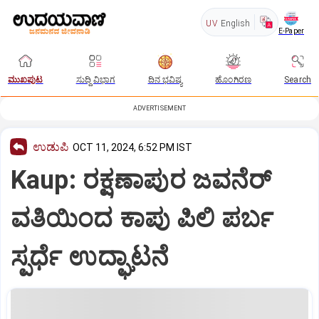
UV
English
E-Paper
ಮುಖಪುಟ
ಸುದ್ದಿ ವಿಭಾಗ
ದಿನ ಭವಿಷ್ಯ
ಹೊಂಗಿರಣ
Search
ADVERTISEMENT
ಉಡುಪಿ
OCT 11, 2024, 6:52 PM IST
Kaup: ರಕ್ಷಣಾಪುರ ಜವನೆರ್
ವತಿಯಿಂದ ಕಾಪು ಪಿಲಿ ಪರ್ಬ
ಸ್ಪರ್ಧೆ ಉದ್ಘಾಟನೆ