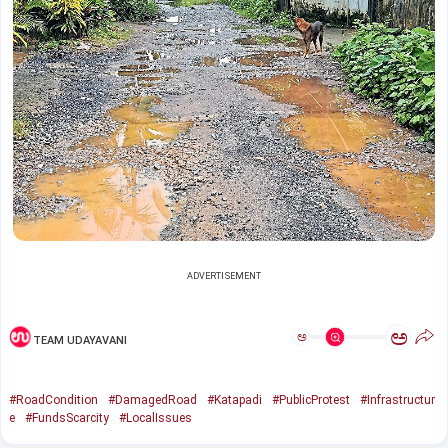
ADVERTISEMENT
ಅ
ಅ
TEAM UDAYAVANI
#RoadCondition
#DamagedRoad
#Katapadi
#PublicProtest
#Infrastructur
e
#FundsScarcity
#LocalIssues