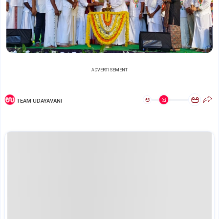
ADVERTISEMENT
ಅ
ಅ
TEAM UDAYAVANI