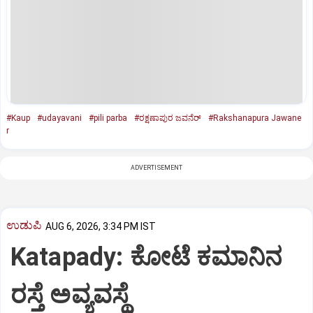
#Kaup
#udayavani
#pili parba
#ರಕ್ಷಣಾಪುರ ಜವನೆರ್
#Rakshanapura Jawane
r
ADVERTISEMENT
ಉಡುಪಿ
AUG 6, 2026, 3:34 PM IST
Katapady: ಕೋಟೆ ಕಮಾನಿನ
ರಸ್ತೆ ಅವ್ಯವಸ್ಥೆ