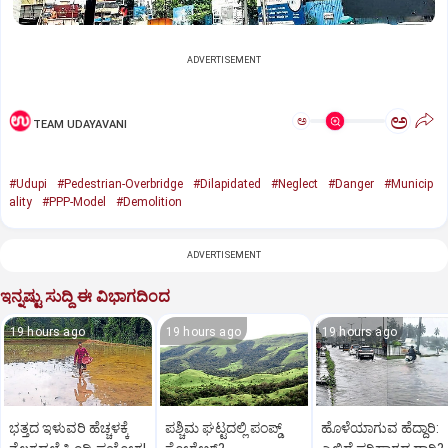
ADVERTISEMENT
ಅ
ಅ
TEAM UDAYAVANI
#Udupi
#Pedestrian-Overbridge
#Dilapidated
#Neglect
#Danger
#Municip
ality
#PPP-Model
#Demolition
ADVERTISEMENT
ಇನ್ನಷ್ಟು ಸುದ್ದಿ ಈ ವಿಭಾಗದಿಂದ
19 hours ago
19 hours ago
19 hours ago
ಭತ್ತದ ಇಳುವರಿ ಹೆಚ್ಚಳಕ್ಕೆ
ಪಶ್ಚಿಮ ಘಟ್ಟದಲ್ಲಿ ಪಂಪ್ಡ್
ಹೊಳೆಯಾಗುವ ಹೆದ್ದಾರಿ: