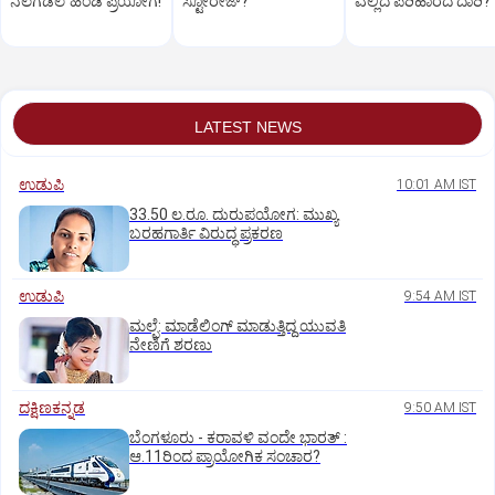
ನೆಲಗಡಲೆ ಹಿಂಡಿ ಪ್ರಯೋಗ!
ಸ್ಟೋರೇಜ್‌?
ಎಲ್ಲಿದೆ ಪರಿಹಾರದ ದಾರಿ?
LATEST NEWS
ಉಡುಪಿ
10:01 AM IST
33.50 ಲ.ರೂ. ದುರುಪಯೋಗ: ಮುಖ್ಯ
ಬರಹಗಾರ್ತಿ ವಿರುದ್ಧ ಪ್ರಕರಣ
ಉಡುಪಿ
9:54 AM IST
ಮಲ್ಪೆ: ಮಾಡೆಲಿಂಗ್ ಮಾಡುತ್ತಿದ್ದ ಯುವತಿ
ನೇಣಿಗೆ ಶರಣು
ದಕ್ಷಿಣಕನ್ನಡ
9:50 AM IST
ಬೆಂಗಳೂರು - ಕರಾವಳಿ ವಂದೇ ಭಾರತ್‌ :
ಆ.11ರಿಂದ ಪ್ರಾಯೋಗಿಕ ಸಂಚಾರ?