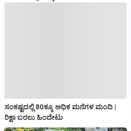
ಸಂಕಷ್ಟದಲ್ಲಿ 80ಕ್ಕೂ ಅಧಿಕ ಮನೆಗಳ ಮಂದಿ |
ರಿಕ್ಷಾ ಬರಲು ಹಿಂದೇಟು