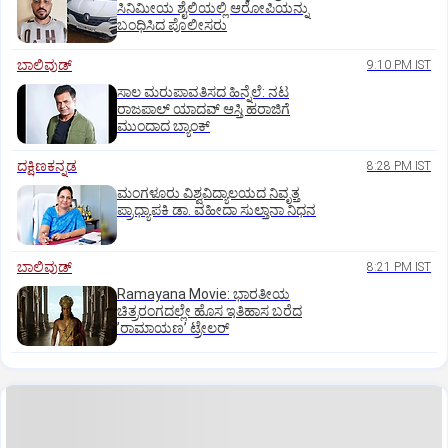
ಸಿನಿಮೀಯ ಶೈಲಿಯಲ್ಲಿ ಆರೋಪಿಯನ್ನು
ಬಂಧಿಸಿದ ಪೊಲೀಸರು
ಬಾಲಿವುಡ್‌
9:10 PM IST
ಸಾಲ ಮರುಪಾವತಿಸದ ಹಿನ್ನೆಲೆ: ನಟ
ರಾಜಪಾಲ್ ಯಾದವ್‌ ಆಸ್ತಿ ಹರಾಜಿಗೆ
ಮುಂದಾದ ಬ್ಯಾಂಕ್
ದಕ್ಷಿಣಕನ್ನಡ
8:28 PM IST
ಮಂಗಳೂರು ವಿಶ್ವವಿದ್ಯಾಲಯದ ನಿವೃತ್ತ
ಪ್ರಾಧ್ಯಾಪಕಿ ಡಾ. ವಹೀದಾ ಸುಲ್ತಾನಾ ನಿಧನ
ಬಾಲಿವುಡ್‌
8:21 PM IST
Ramayana Movie: ಭಾರತೀಯ
ಚಿತ್ರರಂಗದಲ್ಲೇ ಹೊಸ ಇತಿಹಾಸ ಬರೆದ
ʼರಾಮಾಯಣʼ ಟ್ರೇಲರ್