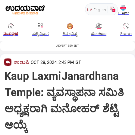
UV
English
E-Paper
ಮುಖಪುಟ
ಸುದ್ದಿ ವಿಭಾಗ
ದಿನ ಭವಿಷ್ಯ
ಹೊಂಗಿರಣ
Search
ADVERTISEMENT
ಉಡುಪಿ
OCT 28, 2024, 2:43 PM IST
Kaup LaxmiJanardhana
Temple: ವ್ಯವಸ್ಥಾಪನಾ ಸಮಿತಿ
ಅಧ್ಯಕ್ಷರಾಗಿ ಮನೋಹರ್ ಶೆಟ್ಟಿ
ಆಯ್ಕೆ