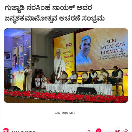
ಗುಜ್ಜಾಡಿ ನರಸಿಂಹ ನಾಯಕ್‌ ಅವರ
ಜನ್ಮಶತಮಾನೋತ್ಸವ ಆಚರಣೆ ಸಂಭ್ರಮ
ADVERTISEMENT
ಅ
ಅ