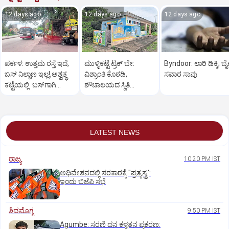
12 days ago
12 days ago
12 days ago
ಪರ್ಕಳ: ಉತ್ತಮ ರಸ್ತೆ ಇದೆ,
ಮುಳ್ಳಿಕಟ್ಟೆ ಟ್ರಕ್‌ ಬೇ:
Byndoor: ಲಾರಿ ಡಿಕ್ಕಿ; ಬೈ
ಬಸ್‌ ನಿಲ್ದಾಣ ಇಲ್ಲ!,ಅಶ್ವತ್ಥ
ವಿಶ್ರಾಂತಿ ಕೊಠಡಿ,
ಸವಾರ ಸಾವು
ಕಟ್ಟೆಯಲ್ಲಿ ಬಸ್‌ಗಾಗಿ
ಶೌಚಾಲಯದ ಸ್ಥಿತಿ
ಕಾಯಬೇಕು
ಶೋಚನೀಯ
LATEST NEWS
ರಾಜ್ಯ
10:20 PM IST
ಅಧಿವೇಶನದಲ್ಲಿ ಸರಕಾರಕ್ಕೆ "ಪ್ರತ್ಯಸ್ತ್ರ':
ಇಂದು ಬಿಜೆಪಿ ಸಭೆ
ಶಿವಮೊಗ್ಗ
9:50 PM IST
Agumbe: ಸರಣಿ ದನ ಕಳ್ಳತನ ಪ್ರಕರಣ: