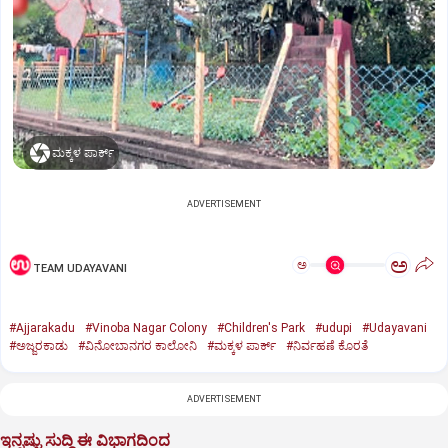
ಮಕ್ಕಳ ಪಾರ್ಕ್‌
ADVERTISEMENT
ಅ
ಅ
TEAM UDAYAVANI
#Ajjarakadu
#Vinoba Nagar Colony
#Children's Park
#udupi
#Udayavani
#ಅಜ್ಜರಕಾಡು
#ವಿನೋಬಾನಗರ ಕಾಲೋನಿ
#ಮಕ್ಕಳ ಪಾರ್ಕ್‌
#ನಿರ್ವಹಣೆ ಕೊರತೆ
ADVERTISEMENT
ಇನ್ನಷ್ಟು ಸುದ್ದಿ ಈ ವಿಭಾಗದಿಂದ