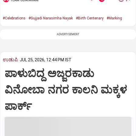
TEAM UDAYAVANI
#Celebrations
#Gujjadi Narasimha Nayak
#Birth Centenary
#Marking
ADVERTISEMENT
ಉಡುಪಿ
JUL 25, 2026, 12:44 PM IST
ಪಾಳುಬಿದ್ದ ಅಜ್ಜರಕಾಡು
ವಿನೋಬಾ ನಗರ ಕಾಲನಿ ಮಕ್ಕಳ
ಪಾರ್ಕ್‌