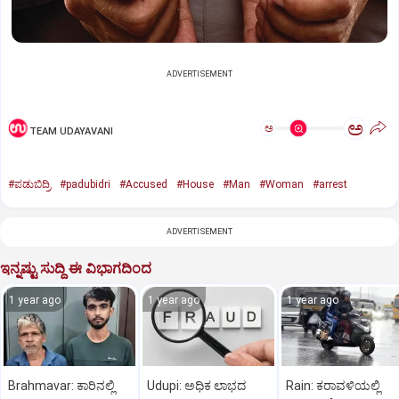
ADVERTISEMENT
ಅ
ಅ
TEAM UDAYAVANI
#ಪಡುಬಿದ್ರಿ
#padubidri
#Accused
#House
#Man
#Woman
#arrest
ADVERTISEMENT
ಇನ್ನಷ್ಟು ಸುದ್ದಿ ಈ ವಿಭಾಗದಿಂದ
1 year ago
1 year ago
1 year ago
Brahmavar: ಕಾರಿನಲ್ಲಿ
Udupi: ಅಧಿಕ ಲಾಭದ
Rain: ಕರಾವಳಿಯಲ್ಲಿ