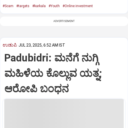
#Scam
#targets
#karkala
#Youth
#Online investment
ADVERTISEMENT
ಉಡುಪಿ
JUL 23, 2025, 6:52 AM IST
Padubidri: ಮನೆಗೆ ನುಗ್ಗಿ
ಮಹಿಳೆಯ ಕೊಲ್ಲುವ ಯತ್ನ;
ಆರೋಪಿ ಬಂಧನ