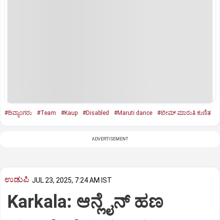
#ದಿವ್ಯಾಂಗರು
#Team
#Kaup
#Disabled
#Maruti dance
#ಟೀಮ್‌ ಮಾರುತಿ ಕುಣಿತ
ADVERTISEMENT
ಉಡುಪಿ
JUL 23, 2025, 7:24 AM IST
Karkala: ಆನ್ಲೈನ್‌ ಹಣ