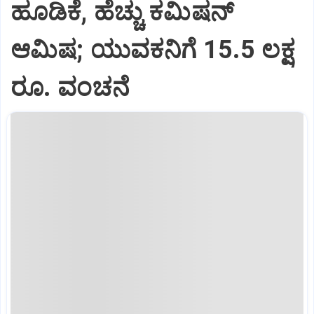
ಹೂಡಿಕೆ, ಹೆಚ್ಚು ಕಮಿಷನ್‌
ಆಮಿಷ; ಯುವಕನಿಗೆ 15.5 ಲಕ್ಷ
ರೂ. ವಂಚನೆ