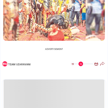
ADVERTISEMENT
ಅ
ಅ
TEAM UDAYAVANI