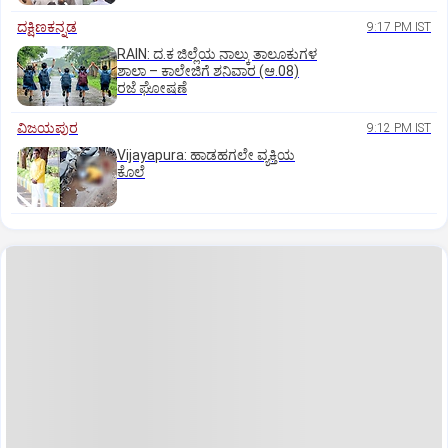
ದಕ್ಷಿಣಕನ್ನಡ
9:17 PM IST
RAIN: ದ.ಕ ಜಿಲ್ಲೆಯ ನಾಲ್ಕು ತಾಲೂಕುಗಳ
ಶಾಲಾ – ಕಾಲೇಜಿಗೆ ಶನಿವಾರ (ಆ.08)
ರಜೆ ಘೋಷಣೆ
ವಿಜಯಪುರ
9:12 PM IST
Vijayapura: ಹಾಡಹಗಲೇ ವ್ಯಕ್ತಿಯ
ಕೊಲೆ