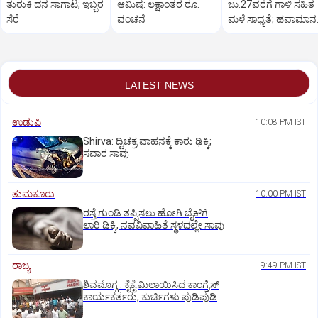
ತುರುಕಿ ದನ ಸಾಗಾಟ; ಇಬ್ಬರ
ಆಮಿಷ: ಲಕ್ಷಾಂತರ ರೂ.
ಜು.27ವರೆಗೆ ಗಾಳಿ ಸಹಿತ
ಸೆರೆ
ವಂಚನೆ
ಮಳೆ ಸಾಧ್ಯತೆ; ಹವಾಮಾನ
ಇಲಾಖೆ ಎಚ್ಚರಿಕೆ
LATEST NEWS
ಉಡುಪಿ
10:08 PM IST
Shirva: ದ್ವಿಚಕ್ರ ವಾಹನಕ್ಕೆ ಕಾರು ಢಿಕ್ಕಿ;
ಸವಾರ ಸಾವು
ತುಮಕೂರು
10:00 PM IST
ರಸ್ತೆ ಗುಂಡಿ ತಪ್ಪಿಸಲು ಹೋಗಿ ಬೈಕ್‌ಗೆ
ಲಾರಿ ಡಿಕ್ಕಿ, ನವವಿವಾಹಿತೆ ಸ್ಥಳದಲ್ಲೇ ಸಾವು
ರಾಜ್ಯ
9:49 PM IST
ಶಿವಮೊಗ್ಗ : ಕೈಕೈ ಮಿಲಾಯಿಸಿದ ಕಾಂಗ್ರೆಸ್
ಕಾರ್ಯಕರ್ತರು, ಕುರ್ಚಿಗಳು ಪುಡಿಪುಡಿ