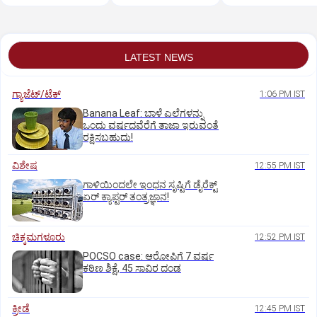
ಆಗಿರಬೇಕಾಗಿಲ್ಲ!
LATEST NEWS
ಗ್ಯಾಜೆಟ್/ಟೆಕ್
1:06 PM IST
Banana Leaf: ಬಾಳೆ ಎಲೆಗಳನ್ನು
ಒಂದು ವರ್ಷದವೆರೆಗೆ ತಾಜಾ ಇರುವಂತೆ
ರಕ್ಷಿಸಬಹುದು!
ವಿಶೇಷ
12:55 PM IST
ಗಾಳಿಯಿಂದಲೇ ಇಂಧನ ಸೃಷ್ಟಿಗೆ ಡೈರೆಕ್ಟ್
ಏರ್‌ ಕ್ಯಾಪ್ಟರ್ ತಂತ್ರಜ್ಞಾನ!
ಚಿಕ್ಕಮಗಳೂರು
12:52 PM IST
POCSO case: ಆರೋಪಿಗೆ 7 ವರ್ಷ
ಕಠಿಣ ಶಿಕ್ಷೆ, 45 ಸಾವಿರ ದಂಡ
ಕ್ರೀಡೆ
12:45 PM IST