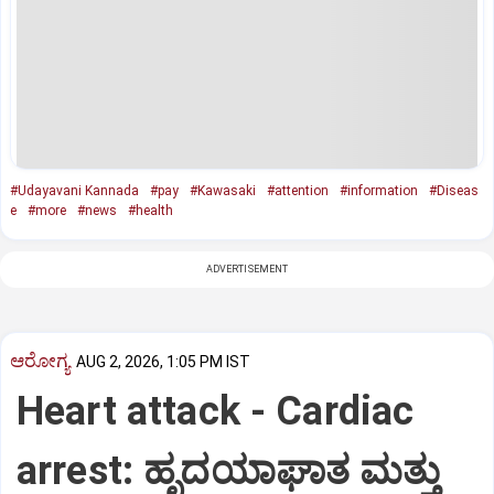
#Udayavani Kannada
#pay
#Kawasaki
#attention
#information
#Diseas
e
#more
#news
#health
ADVERTISEMENT
ಆರೋಗ್ಯ
AUG 2, 2026, 1:05 PM IST
Heart attack - Cardiac
arrest: ಹೃದಯಾಘಾತ ಮತ್ತು