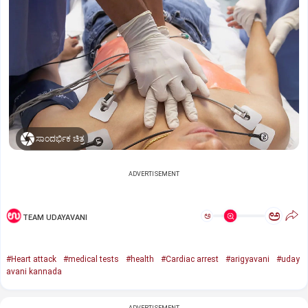
ಸಾಂದರ್ಭಿಕ ಚಿತ್ರ
ADVERTISEMENT
ಅ
ಅ
TEAM UDAYAVANI
#Heart attack
#medical tests
#health
#Cardiac arrest
#arigyavani
#uday
avani kannada
ADVERTISEMENT