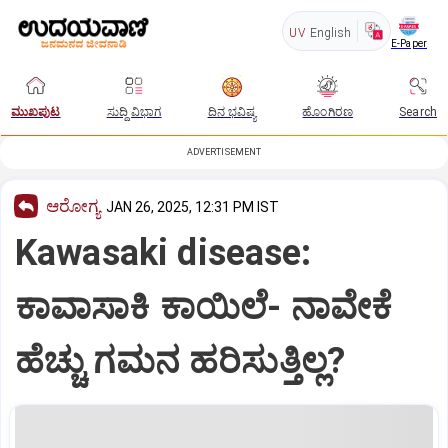
UV
English
E-Paper
ಮುಖಪುಟ
ಸುದ್ದಿ ವಿಭಾಗ
ದಿನ ಭವಿಷ್ಯ
ಹೊಂಗಿರಣ
Search
ADVERTISEMENT
ಆರೋಗ್ಯ
JAN 26, 2025, 12:31 PM IST
Kawasaki disease:
ಕಾವಾಸಾಕಿ ಕಾಯಿಲೆ- ನಾವೇಕೆ
ಹೆಚ್ಚು ಗಮನ ಹರಿಸುತ್ತಿಲ್ಲ?