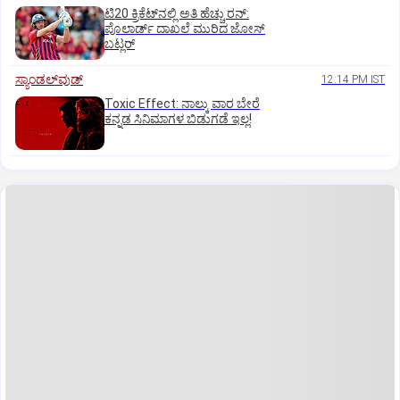
ಟಿ20 ಕ್ರಿಕೆಟ್‌ನಲ್ಲಿ ಅತಿ ಹೆಚ್ಚು ರನ್:
ಪೊಲಾರ್ಡ್ ದಾಖಲೆ ಮುರಿದ ಜೋಸ್
ಬಟ್ಲರ್
ಸ್ಯಾಂಡಲ್‌ವುಡ್‌
12:14 PM IST
Toxic Effect: ನಾಲ್ಕು ವಾರ ಬೇರೆ
ಕನ್ನಡ ಸಿನಿಮಾಗಳ ಬಿಡುಗಡೆ ಇಲ್ಲ!