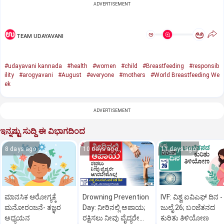
ADVERTISEMENT
ಅ
ಅ
TEAM UDAYAVANI
#udayavani kannada
#health
#women
#child
#Breastfeeding
#responsib
ility
#arogyavani
#August
#everyone
#mothers
#World Breastfeeding We
ek
ADVERTISEMENT
ಇನ್ನಷ್ಟು ಸುದ್ದಿ ಈ ವಿಭಾಗದಿಂದ
8 days ago
10 days ago
11 days ago
ಮಾನಸಿಕ ಆರೋಗ್ಯಕ್ಕೆ
Drowning Prevention
IVF: ವಿಶ್ವ ಐವಿಎಫ್‌ ದಿನ -
ಮನೋರಂಜನೆ- ತಜ್ಞರ
Day: ನೀರಿನಲ್ಲಿ ಅಪಾಯ;
ಜುಲೈ 26; ಬಂಜೆತನದ
ಅಧ್ಯಯನ
ರಕ್ಷಿಸಲು ನೀವು ವೈದ್ಯರೇ
ಕುರಿತು ತಿಳಿಯೋಣ