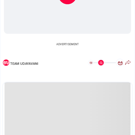
ADVERTISEMENT
ಅ
ಅ
TEAM UDAYAVANI