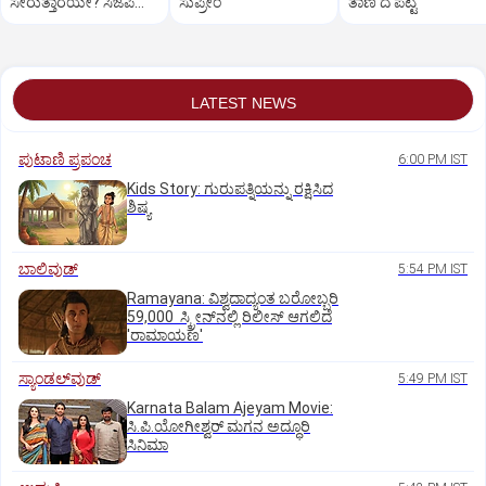
ಸೇರುತ್ತಾರೆಯೇ? ಸಿಜೆಪಿ
ಸುಪ್ರೀಂ
ತಾಣ’ದ ಪಟ್ಟ
ನಾಯಕರು ಹೇಳಿದ್ದೇನು?
LATEST NEWS
ಪುಟಾಣಿ ಪ್ರಪಂಚ
6:00 PM IST
Kids Story: ಗುರುಪತ್ನಿಯನ್ನು ರಕ್ಷಿಸಿದ
ಶಿಷ್ಯ
ಬಾಲಿವುಡ್‌
5:54 PM IST
Ramayana: ವಿಶ್ವದಾದ್ಯಂತ ಬರೋಬ್ಬರಿ
59,000 ಸ್ಕ್ರೀನ್‌ನಲ್ಲಿ ರಿಲೀಸ್‌ ಆಗಲಿದೆ
'ರಾಮಾಯಣ'
ಸ್ಯಾಂಡಲ್‌ವುಡ್‌
5:49 PM IST
Karnata Balam Ajeyam Movie:
ಸಿ.ಪಿ.ಯೋಗೀಶ್ವರ್‌ ಮಗನ ಅದ್ಧೂರಿ
ಸಿನಿಮಾ