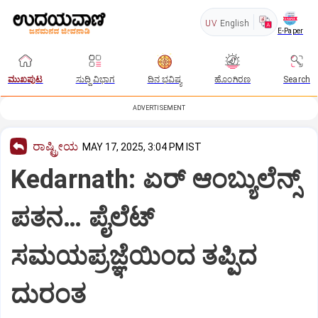
UV
English
E-Paper
ಮುಖಪುಟ
ಸುದ್ದಿ ವಿಭಾಗ
ದಿನ ಭವಿಷ್ಯ
ಹೊಂಗಿರಣ
Search
ADVERTISEMENT
ರಾಷ್ಟ್ರೀಯ
MAY 17, 2025, 3:04 PM IST
Kedarnath: ಏರ್ ಆಂಬ್ಯುಲೆನ್ಸ್
ಪತನ… ಪೈಲೆಟ್
ಸಮಯಪ್ರಜ್ಞೆಯಿಂದ ತಪ್ಪಿದ
ದುರಂತ