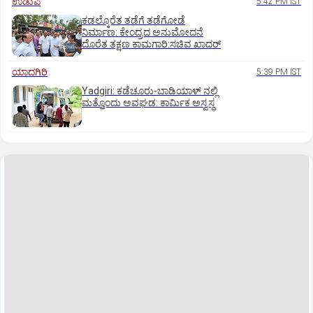
ಉಡುಪಿ
5:42 PM IST
ಕಡಲ್ಕೊರೆತ ತಡೆಗೆ ತಡೆಗೋಡೆ
ನಿರ್ಮಾಣ: ಕೇಂದ್ರದ ಅನುಮೋದನೆ
ದೊರೆತ ತಕ್ಷಣ ಕಾಮಗಾರಿ:ಸಚಿವ ಖಾದರ್
ಯಾದಗಿರಿ
5:39 PM IST
Yadgiri: ಕಡೆಚೂರು-ಬಾಡಿಯಾಳ್ ನಲ್ಲಿ
ಮತ್ತೊಂದು ಅವಘಡ: ಕಾರ್ಮಿಕ ಅಸ್ವಸ್ಥ