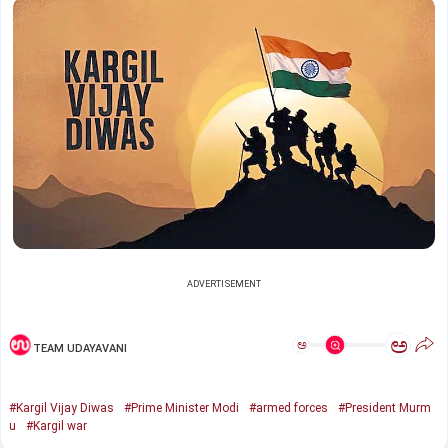
ADVERTISEMENT
ಅ
ಅ
TEAM UDAYAVANI
#Kargil Vijay Diwas
#Prime Minister Modi
#armed forces
#President Murm
u
#Kargil war