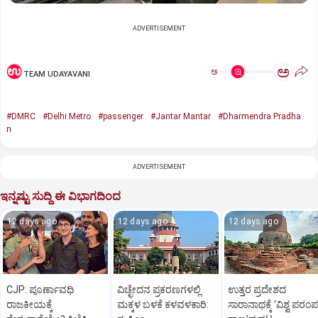
ADVERTISEMENT
ಅ
ಅ
TEAM UDAYAVANI
#DMRC
#Delhi Metro
#passenger
#Jantar Mantar
#Dharmendra Pradha
n
ADVERTISEMENT
ಇನ್ನಷ್ಟು ಸುದ್ದಿ ಈ ವಿಭಾಗದಿಂದ
12 days ago
12 days ago
12 days ago
CJP: ಪೂರ್ಣಾವಧಿ
ವಿಚ್ಛೇದನ ಪ್ರಕರಣಗಳಲ್ಲಿ
ಉತ್ತರ ಪ್ರದೇಶದ
ರಾಜಕೀಯಕ್ಕೆ
ಮಕ್ಕಳ ಬಳಕೆ ಕಳವಳಕಾರಿ:
ಸಾರಾನಾಥಕ್ಕೆ ‘ವಿಶ್ವ ಪರಂಪ