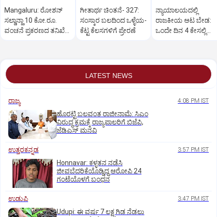
Mangaluru: ರೋಶನ್‌
ಗೀತಾರ್ಥ ಚಿಂತನೆ- 327:
ನ್ಯಾಯಾಲಯದಲ್ಲಿ
ಸಲ್ಡಾನ್ಹಾ 10 ಕೋ.ರೂ.
ಸಂಸ್ಕಾರ ಬಲದಿಂದ ಒಳ್ಳೆಯ-
ರಾಜಕೀಯ ಆಟ ಬೇಡ:
ವಂಚನೆ ಪ್ರಕರಣದ ತನಿಖೆ
ಕೆಟ್ಟ ಕೆಲಸಗಳಿಗೆ ಪ್ರೇರಣೆ
ಒಂದೇ ದಿನ 4 ಕೇಸಲ್ಲಿ
ಸಿಐಡಿಗೆ ವರ್ಗ
ಸುಪ್ರೀಂಕೋರ್ಟ್‌ ಅಭಿಮ
LATEST NEWS
ರಾಜ್ಯ
4:08 PM IST
ಹೊರಟ್ಟಿ ಬಲವಂತ ರಾಜೀನಾಮೆ: ಸಿಎಂ
ವಿರುದ್ಧ ಕ್ರಮಕ್ಕೆ ರಾಜ್ಯಪಾಲರಿಗೆ ಬಿಜೆಪಿ,
ಜೆಡಿಎಸ್ ಮನವಿ
ಉತ್ತರಕನ್ನಡ
3:57 PM IST
Honnavar: ಕಳ್ಳತನ ನಡೆಸಿ
ಜೀವಬೆದರಿಕೆಯೊಡ್ಡಿದ್ದ ಆರೋಪಿ 24
ಗಂಟೆಯೊಳಗೆ ಬಂಧನ
ಉಡುಪಿ
3:47 PM IST
Udupi: ಈ ವರ್ಷ 7 ಲಕ್ಷ ಗಿಡ ನೆಡಲು