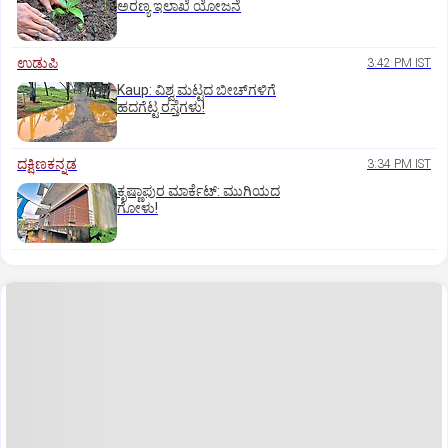
ಅರಣ್ಯ ಇಲಾಖೆ ಯೋಜನೆ
ಉಡುಪಿ
3:42 PM IST
Kaup: ವಿಶ್ವ ಮಟ್ಟದ ಬೀಚ್‌ಗಳಿಗೆ
ಹದಗೆಟ್ಟ ರಸ್ತೆಗಳು!
ದಕ್ಷಿಣಕನ್ನಡ
3:34 PM IST
ಕೃಷ್ಣಾಪುರ ಮಾರ್ಕೆಟ್‌: ಮುಗಿಯದ
ಗೋಳು!