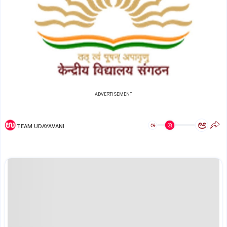
ADVERTISEMENT
ಅ
ಅ
TEAM UDAYAVANI