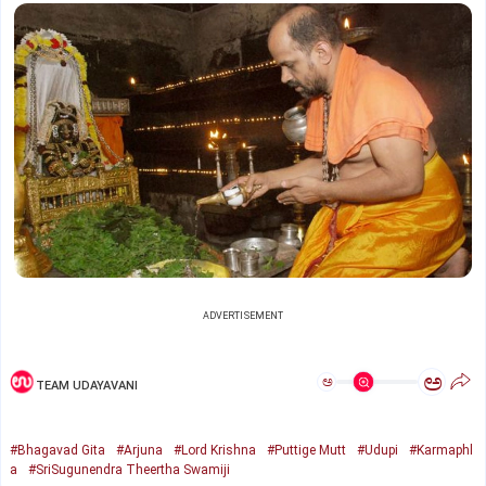
ADVERTISEMENT
ಅ
ಅ
TEAM UDAYAVANI
#Bhagavad Gita
#Arjuna
#Lord Krishna
#Puttige Mutt
#Udupi
#Karmaphl
a
#SriSugunendra Theertha Swamiji