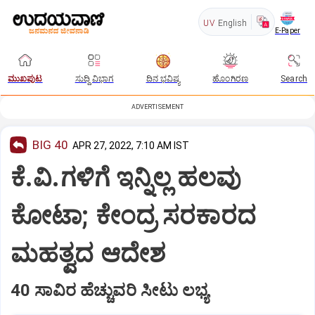
UV
English
E-Paper
ಮುಖಪುಟ
ಸುದ್ದಿ ವಿಭಾಗ
ದಿನ ಭವಿಷ್ಯ
ಹೊಂಗಿರಣ
Search
ADVERTISEMENT
BIG 40
APR 27, 2022, 7:10 AM IST
ಕೆ.ವಿ.ಗಳಿಗೆ ಇನ್ನಿಲ್ಲ ಹಲವು
ಕೋಟಾ; ಕೇಂದ್ರ ಸರಕಾರದ
ಮಹತ್ವದ ಆದೇಶ
40 ಸಾವಿರ ಹೆಚ್ಚುವರಿ ಸೀಟು ಲಭ್ಯ