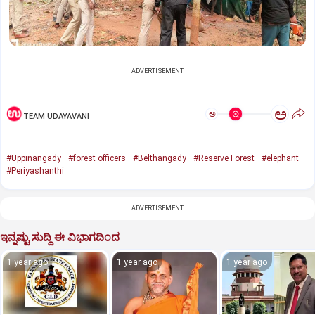
ADVERTISEMENT
ಅ
ಅ
TEAM UDAYAVANI
#Uppinangady
#forest officers
#Belthangady
#Reserve Forest
#elephant
#Periyashanthi
ADVERTISEMENT
ಇನ್ನಷ್ಟು ಸುದ್ದಿ ಈ ವಿಭಾಗದಿಂದ
1 year ago
1 year ago
1 year ago