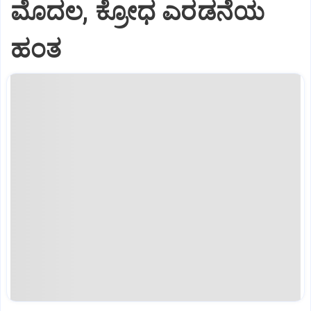
ಮೊದಲ, ಕ್ರೋಧ ಎರಡನೆಯ
ಹಂತ