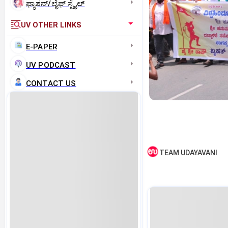
ಫ್ಯಾಶನ್/ಲೈಫ್‌ ಸ್ಟೈಲ್
UV OTHER LINKS
E-PAPER
UV PODCAST
CONTACT US
TEAM UDAYAVANI