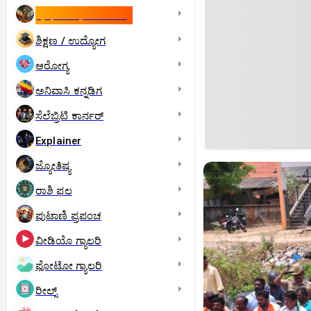
ಇಸ್ರೇಲ್- ಇರಾನ್‌ ಯುದ್ಧ
ಶಿಕ್ಷಣ / ಉದ್ಯೋಗ
ಆರೋಗ್ಯ
ಅನಿವಾಸಿ ಕನ್ನಡಿಗ
ಸೆಲೆಬ್ರಿಟಿ ಕಾರ್ನರ್‌
Explainer
ಜ್ಯೋತಿಷ್ಯ
ರಾಶಿ ಫಲ
ಪುಟಾಣಿ ಪ್ರಪಂಚ
ವೀಡಿಯೊ ಗ್ಯಾಲರಿ
ಫೋಟೋ ಗ್ಯಾಲರಿ
ರೀಲ್ಸ್