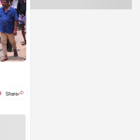
ಅ
Share