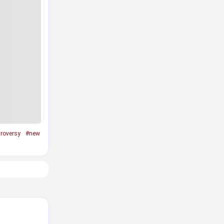
roversy
#new