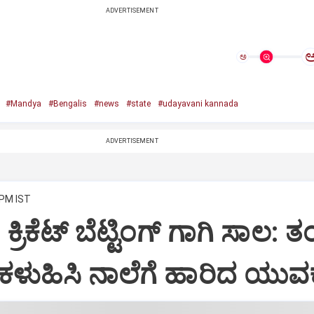
ADVERTISEMENT
ಅ
#Mandya
#Bengalis
#news
#state
#udayavani kannada
ADVERTISEMENT
 PM IST
ರಿಕೆಟ್‌ ಬೆಟ್ಟಿಂಗ್‌ ಗಾಗಿ ಸಾಲ: ತ
ಕಳುಹಿಸಿ ನಾಲೆಗೆ ಹಾರಿದ ಯುವ