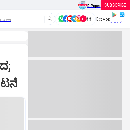
SUBSCRIBE
E-Paper
Get App
h News
Android
iOS
ದ;
ಭಟನೆ