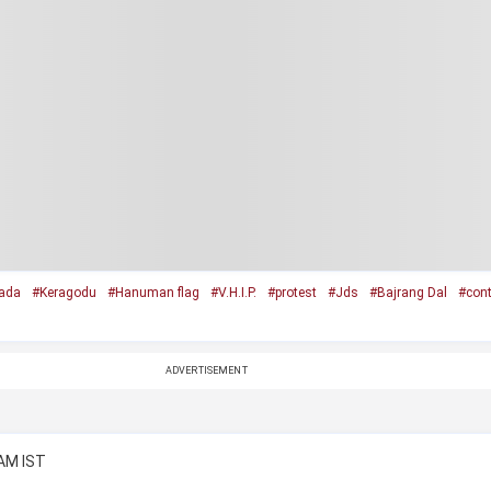
ada
#Keragodu
#Hanuman flag
#V.H.I.P.
#protest
#Jds
#Bajrang Dal
#cont
ADVERTISEMENT
 AM IST