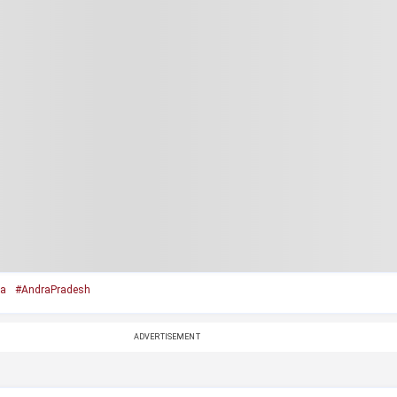
la
#AndraPradesh
ADVERTISEMENT