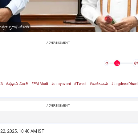
ನ್ಕರ್-ಪ್ರಧಾನಿ ಮೋದಿ
ADVERTISEMENT
ಅ
ತಿ
#ಪ್ರಧಾನಿ ಮೋದಿ
#PM Modi
#udayavani
#Tweet
#ರಾಜೀನಾಮೆ
#Jagdeep Dhan
n
ADVERTISEMENT
22, 2025, 10:40 AM IST