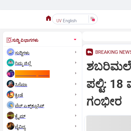
English
UV
ಸುದ್ದಿ ವಿಭಾಗಗಳು
BREAKING NEW
ಸುದ್ದಿಗಳು
ಶಬರಿಮಲೆಗ
ನಿಮ್ಮ ಜಿಲ್ಲೆ
ಕಾಮನ್‌ ವೆಲ್ತ್‌ ಗೇಮ್ಸ್‌
ಪಲ್ಟಿ: 1
ಸಿನೆಮಾ
ಕ್ರೀಡೆ
ಗಂಭೀರ
ವೆಬ್ ಎಕ್ಸ್‌ಕ್ಲೂಸಿವ್
ಕ್ರೈಮ್
ವೈವಿಧ್ಯ