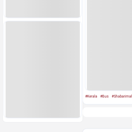
#Kerala
#Bus
#Shabarima