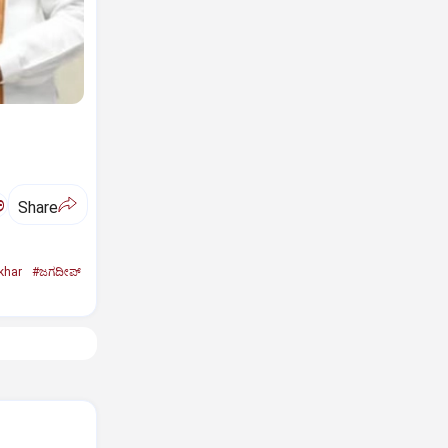
ಅ
Share
khar
#ಜಗದೀಪ್‌