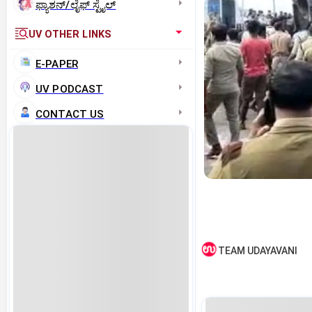
ಫ್ಯಾಶನ್/ಲೈಫ್‌ ಸ್ಟೈಲ್
UV OTHER LINKS
E-PAPER
UV PODCAST
CONTACT US
TEAM UDAYAVANI