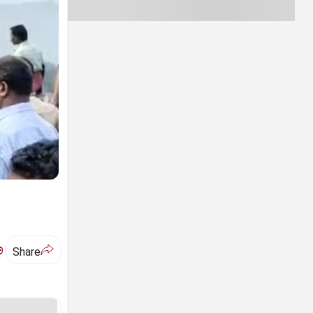
ಅ
Share