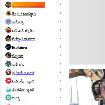
ಇಸ್ರೇಲ್- ಇರಾನ್‌ ಯುದ್ಧ
ಶಿಕ್ಷಣ / ಉದ್ಯೋಗ
ಆರೋಗ್ಯ
ಅನಿವಾಸಿ ಕನ್ನಡಿಗ
ಸೆಲೆಬ್ರಿಟಿ ಕಾರ್ನರ್‌
Explainer
ಜ್ಯೋತಿಷ್ಯ
ರಾಶಿ ಫಲ
ಪುಟಾಣಿ ಪ್ರಪಂಚ
ವೀಡಿಯೊ ಗ್ಯಾಲರಿ
ಫೋಟೋ ಗ್ಯಾಲರಿ
ರೀಲ್ಸ್