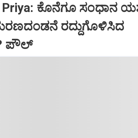
Priya: ಕೊನೆಗೂ ಸಂಧಾನ ಯಶಸ
ಮರಣದಂಡನೆ ರದ್ದುಗೊಳಿಸಿದ
? ಪೌಲ್