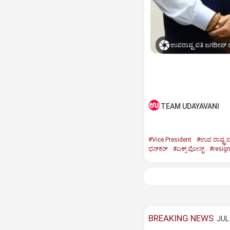
ಉಪರಾಷ್ಟ್ರಪತಿ ಜಗದೀಪ್‌ ಧ
TEAM UDAYAVANI
#Vice President
#ಉಪ ರಾಷ್ಟ್ರಪ
ಧನ್‌ಕರ್‌
#ಎಕ್ಸ್‌ ಪೋಸ್ಟ್
#resig
BREAKING NEWS
JUL 