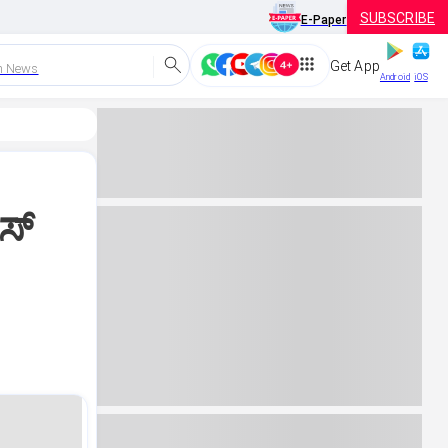
SUBSCRIBE
E-Paper
Get App
h News
Android
iOS
ಸ್