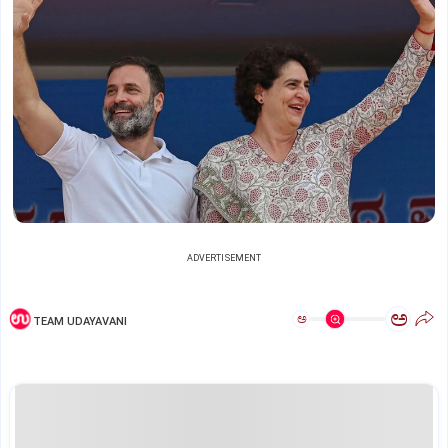
ADVERTISEMENT
ಅ
ಅ
TEAM UDAYAVANI