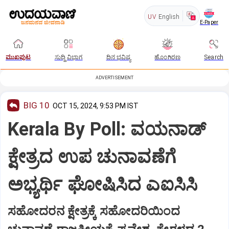
UV
English
E-Paper
ಮುಖಪುಟ
ಸುದ್ದಿ ವಿಭಾಗ
ದಿನ ಭವಿಷ್ಯ
ಹೊಂಗಿರಣ
Search
ADVERTISEMENT
BIG 10
OCT 15, 2024, 9:53 PM IST
Kerala By Poll: ವಯನಾಡ್‌
ಕ್ಷೇತ್ರದ ಉಪ ಚುನಾವಣೆಗೆ
ಅಭ್ಯರ್ಥಿ ಘೋಷಿಸಿದ ಎಐಸಿಸಿ
ಸಹೋದರನ ಕ್ಷೇತ್ರಕ್ಕೆ ಸಹೋದರಿಯಿಂದ