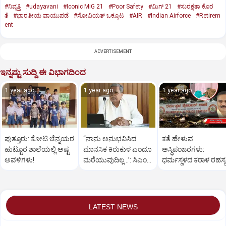
#ನಿವೃತ್ತಿ
#udayavani
#Iconic MiG 21
#Poor Safety
#ಮಿಗ್‌ 21
#ಸುರಕ್ಷತಾ ಕೊರ
ತೆ
#ಭಾರತೀಯ ವಾಯುಪಡೆ
#ಸೋವಿಯತ್‌ ಒಕ್ಕೂಟ
#AIR
#Indian Airforce
#Retirem
ent
ADVERTISEMENT
ಇನ್ನಷ್ಟು ಸುದ್ದಿ ಈ ವಿಭಾಗದಿಂದ
1 year ago
1 year ago
1 year ago
ಪುತ್ತೂರು: ಕೋಟಿ ಚೆನ್ನಯರ
“ನಾನು ಅನುಭವಿಸಿದ
ಕತೆ ಹೇಳುವ
ಹುಟ್ಟೂರ ಶಾಲೆಯಲ್ಲಿ ಅಷ್ಟ
ಮಾನಸಿಕ ಕಿರುಕುಳ ಎಂದೂ
ಅಸ್ಥಿಪಂಜರಗಳು:
ಅವಳಿಗಳು!
ಮರೆಯುವುದಿಲ್ಲ…’: ಸಿಎಂ
ಧರ್ಮಸ್ಥಳದ‌ ಕರಾಳ ರಹಸ್ಯ
ಸಿದ್ದರಾಮಯ್ಯ
ತೆರೆದಿಡಲಿದೆಯೇ ಡಿಎನ್
ಪರೀಕ್ಷೆ?
LATEST NEWS