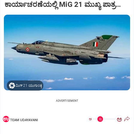
ಕಾರ್ಯಾಚರಣೆಯಲ್ಲಿ MiG 21 ಮುಖ್ಯ ಪಾತ್ರ...
ಮಿಗ್‌ 21 ಯುಗಾಂತ್ಯ
ADVERTISEMENT
ಅ
ಅ
TEAM UDAYAVANI