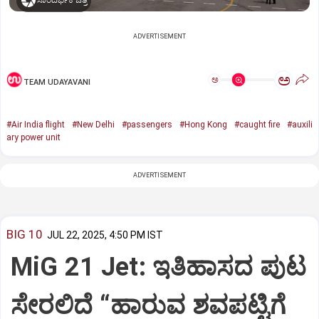
ಸಾಂದರ್ಭಿಕ ಚಿತ್ರ
ADVERTISEMENT
ಅ
ಅ
TEAM UDAYAVANI
#Air India flight
#New Delhi
#passengers
#Hong Kong
#caught fire
#auxili
ary power unit
ADVERTISEMENT
BIG 10
JUL 22, 2025, 4:50 PM IST
MiG 21 Jet: ಇತಿಹಾಸದ ಪುಟ
ಸೇರಲಿದೆ “ಹಾರುವ ಶವಪಟ್ಟಿಗೆ