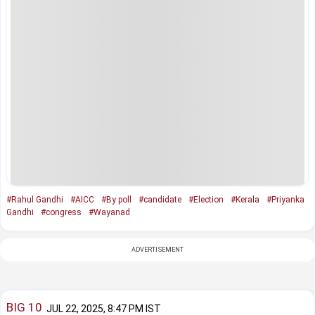
#Rahul Gandhi
#AICC
#By poll
#candidate
#Election
#Kerala
#Priyanka
Gandhi
#congress
#Wayanad
ADVERTISEMENT
BIG 10
JUL 22, 2025, 8:47 PM IST