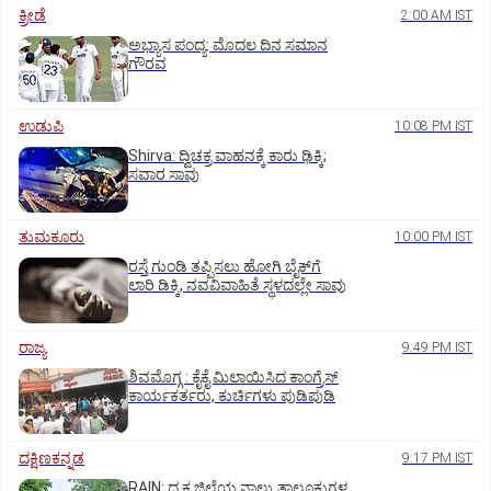
ಕ್ರೀಡೆ
2:00 AM IST
ಅಭ್ಯಾಸ ಪಂದ್ಯ: ಮೊದಲ ದಿನ ಸಮಾನ
ಗೌರವ
ಉಡುಪಿ
10:08 PM IST
Shirva: ದ್ವಿಚಕ್ರ ವಾಹನಕ್ಕೆ ಕಾರು ಢಿಕ್ಕಿ;
ಸವಾರ ಸಾವು
ತುಮಕೂರು
10:00 PM IST
ರಸ್ತೆ ಗುಂಡಿ ತಪ್ಪಿಸಲು ಹೋಗಿ ಬೈಕ್‌ಗೆ
ಲಾರಿ ಡಿಕ್ಕಿ, ನವವಿವಾಹಿತೆ ಸ್ಥಳದಲ್ಲೇ ಸಾವು
ರಾಜ್ಯ
9:49 PM IST
ಶಿವಮೊಗ್ಗ : ಕೈಕೈ ಮಿಲಾಯಿಸಿದ ಕಾಂಗ್ರೆಸ್
ಕಾರ್ಯಕರ್ತರು, ಕುರ್ಚಿಗಳು ಪುಡಿಪುಡಿ
ದಕ್ಷಿಣಕನ್ನಡ
9:17 PM IST
RAIN: ದ.ಕ ಜಿಲ್ಲೆಯ ನಾಲ್ಕು ತಾಲೂಕುಗಳ