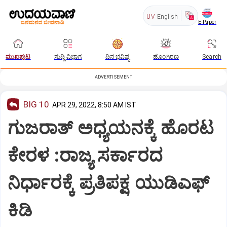
UV
English
E-Paper
ಮುಖಪುಟ
ಸುದ್ದಿ ವಿಭಾಗ
ದಿನ ಭವಿಷ್ಯ
ಹೊಂಗಿರಣ
Search
ADVERTISEMENT
BIG 10
APR 29, 2022, 8:50 AM IST
ಗುಜರಾತ್‌ ಅಧ್ಯಯನಕ್ಕೆ ಹೊರಟ
ಕೇರಳ :ರಾಜ್ಯ ಸರ್ಕಾರದ
ನಿರ್ಧಾರಕ್ಕೆ ಪ್ರತಿಪಕ್ಷ ಯುಡಿಎಫ್
ಕಿಡಿ