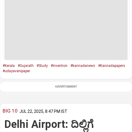
#Kerala
#Gujarath
#Study
#Invention
#kannadanews
#Kannadapapers
#udayavanipaper
ADVERTISEMENT
BIG 10
JUL 22, 2025, 8:47 PM IST
Delhi Airport: ದಿಲ್ಲಿಗೆ