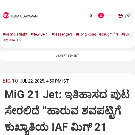
ಅ
ಅ
TEAM UDAYAVANI
#Air India flight
#New Delhi
#passengers
#Hong Kong
#caught fire
#auxili
ary power unit
ADVERTISEMENT
BIG 10
JUL 22, 2025, 4:50 PM IST
MiG 21 Jet: ಇತಿಹಾಸದ ಪುಟ
ಸೇರಲಿದೆ “ಹಾರುವ ಶವಪಟ್ಟಿಗೆ
ಕುಖ್ಯಾತಿಯ IAF ಮಿಗ್‌ 21