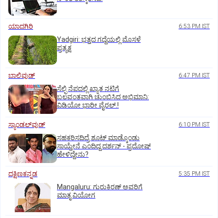
ಯಾದಗಿರಿ
6:53 PM IST
Yadgiri: ಭತ್ತದ ಗದ್ದೆಯಲ್ಲಿ ಮೊಸಳೆ
ಪ್ರತ್ಯಕ್ಷ
ಬಾಲಿವುಡ್‌
6:47 PM IST
ಸೆಲ್ಫಿ ನೆಪದಲ್ಲಿ ಖ್ಯಾತ ನಟಿಗೆ
ಬಲವಂತವಾಗಿ ಚುಂಬಿಸಿದ ಅಭಿಮಾನಿ:
ವಿಡಿಯೋ ಭಾರೀ ವೈರಲ್.!
ಸ್ಯಾಂಡಲ್‌ವುಡ್‌
6:10 PM IST
ಸಹಕರಿಸದಿದ್ರೆ ಶೂಟ್‌ ಮಾಡ್ಕೊಂಡು
ಸಾಯ್ತೇನೆ ಎಂದಿದ್ದ ದರ್ಶನ್‌ - ಪ್ರದೋಷ್‌
ಹೇಳಿದ್ದೇನು?
ದಕ್ಷಿಣಕನ್ನಡ
5:35 PM IST
Mangaluru: ಗುರುಕಿರಣ್ ಅವರಿಗೆ
ಮಾತೃ ವಿಯೋಗ