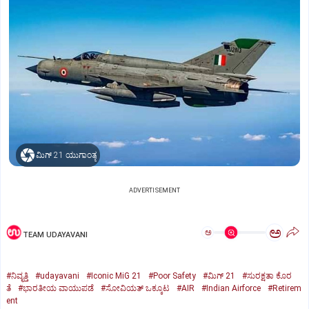
ಮಿಗ್‌ 21 ಯುಗಾಂತ್ಯ
ADVERTISEMENT
ಅ
ಅ
TEAM UDAYAVANI
#ನಿವೃತ್ತಿ
#udayavani
#Iconic MiG 21
#Poor Safety
#ಮಿಗ್‌ 21
#ಸುರಕ್ಷತಾ ಕೊರ
ತೆ
#ಭಾರತೀಯ ವಾಯುಪಡೆ
#ಸೋವಿಯತ್‌ ಒಕ್ಕೂಟ
#AIR
#Indian Airforce
#Retirem
ent