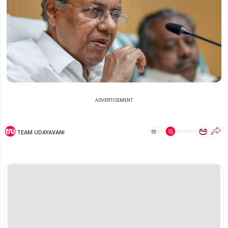
ADVERTISEMENT
ಅ
ಅ
TEAM UDAYAVANI