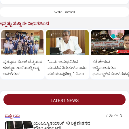
ADVERTISEMENT
ಇನ್ನಷ್ಟು ಸುದ್ದಿ ಈ ವಿಭಾಗದಿಂದ
1 year ago
1 year ago
1 year ago
ಪುತ್ತೂರು: ಕೋಟಿ ಚೆನ್ನಯರ
“ನಾನು ಅನುಭವಿಸಿದ
ಕತೆ ಹೇಳುವ
ಹುಟ್ಟೂರ ಶಾಲೆಯಲ್ಲಿ ಅಷ್ಟ
ಮಾನಸಿಕ ಕಿರುಕುಳ ಎಂದೂ
ಅಸ್ಥಿಪಂಜರಗಳು:
ಅವಳಿಗಳು!
ಮರೆಯುವುದಿಲ್ಲ…’: ಸಿಎಂ
ಧರ್ಮಸ್ಥಳದ‌ ಕರಾಳ ರಹಸ್ಯ
ಸಿದ್ದರಾಮಯ್ಯ
ತೆರೆದಿಡಲಿದೆಯೇ ಡಿಎನ್
ಪರೀಕ್ಷೆ?
LATEST NEWS
ರಾಷ್ಟ್ರೀಯ
7:03 PM IST
ಯುಪಿಎಸ್ಸಿ ತಯಾರಿಗೆ 40 ಲಕ್ಷ ವೇತನದ
ನೌಕರಿ ತಿರಸ್ಕರಿಸಿದ!