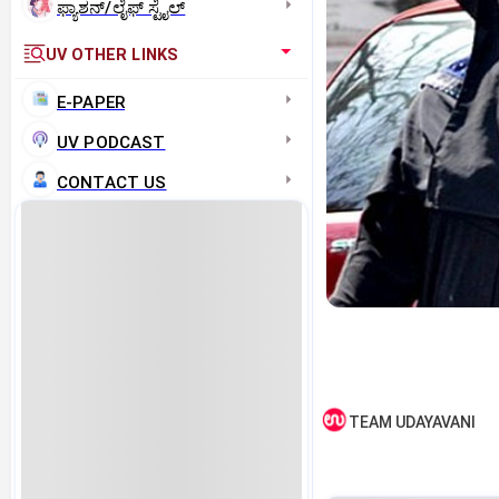
ಫ್ಯಾಶನ್/ಲೈಫ್‌ ಸ್ಟೈಲ್
UV OTHER LINKS
E-PAPER
UV PODCAST
CONTACT US
TEAM UDAYAVANI