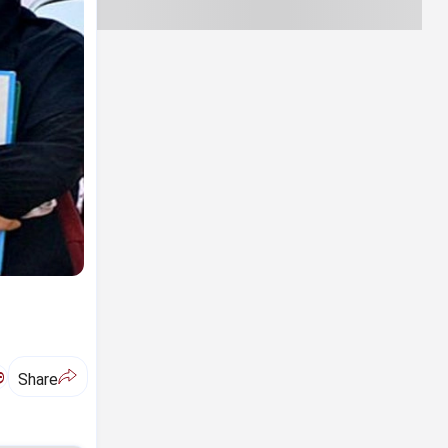
ಅ
Share