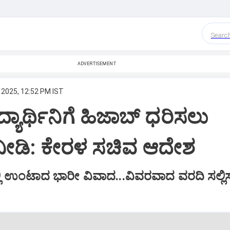
Searc
ADVERTISEMENT
 2025, 12:52 PM IST
ಿದ್ಯಾರ್ಥಿನಿಗೆ ಹಿಜಾಬ್ ಧರಿಸಲು
ೀಡಿ: ಕೇರಳ ಸಚಿವ ಆದೇಶ
್ಲಿ ಉಂಟಾದ ಭಾರೀ ವಿವಾದ...ವಿವರವಾದ ವರದಿ ಸಲ್ಲಿ