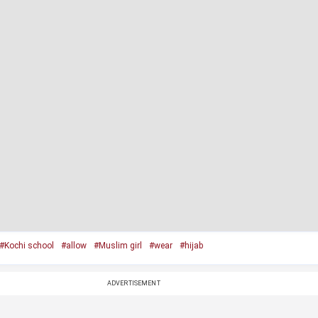
#Kochi school
#allow
#Muslim girl
#wear
#hijab
ADVERTISEMENT