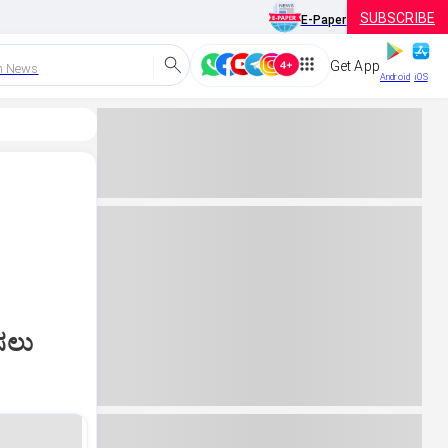
SUBSCRIBE
E-Paper
Get App
h News
Android
iOS
ಸಲು