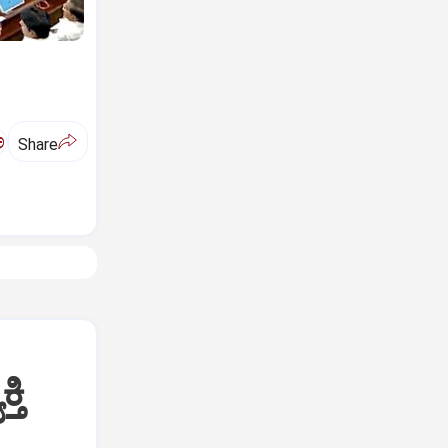
ಅ
Share
ತಿ