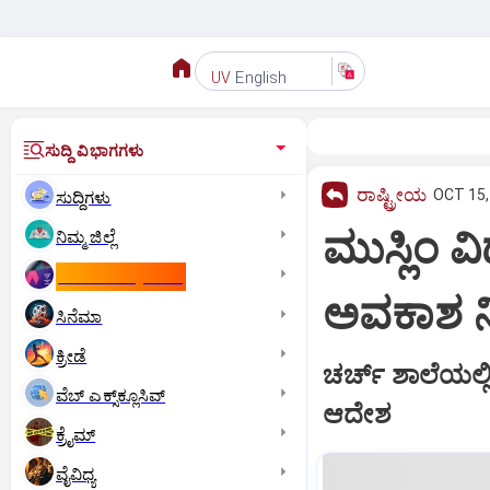
English
UV
ಸುದ್ದಿ ವಿಭಾಗಗಳು
ರಾಷ್ಟ್ರೀಯ
OCT 15,
ಸುದ್ದಿಗಳು
ಮುಸ್ಲಿಂ ವ
ನಿಮ್ಮ ಜಿಲ್ಲೆ
ಕಾಮನ್‌ ವೆಲ್ತ್‌ ಗೇಮ್ಸ್‌
ಅವಕಾಶ ನ
ಸಿನೆಮಾ
ಕ್ರೀಡೆ
ಚರ್ಚ್‌ ಶಾಲೆಯಲ
ವೆಬ್ ಎಕ್ಸ್‌ಕ್ಲೂಸಿವ್
ಆದೇಶ
ಕ್ರೈಮ್
ವೈವಿಧ್ಯ