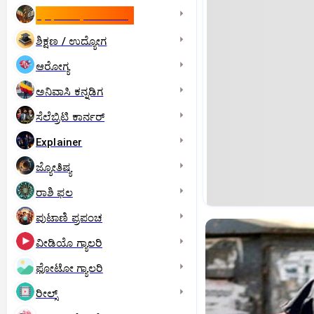
ಇಸ್ರೇಲ್- ಇರಾನ್‌ ಯುದ್ಧ
ಶಿಕ್ಷಣ / ಉದ್ಯೋಗ
ಆರೋಗ್ಯ
ಅನಿವಾಸಿ ಕನ್ನಡಿಗ
ಸೆಲೆಬ್ರಿಟಿ ಕಾರ್ನರ್‌
Explainer
ಜ್ಯೋತಿಷ್ಯ
ರಾಶಿ ಫಲ
ಪುಟಾಣಿ ಪ್ರಪಂಚ
ವೀಡಿಯೊ ಗ್ಯಾಲರಿ
ಫೋಟೋ ಗ್ಯಾಲರಿ
ರೀಲ್ಸ್