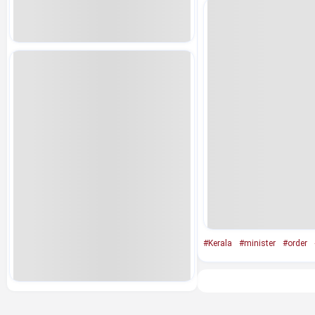
#Kerala
#minister
#order