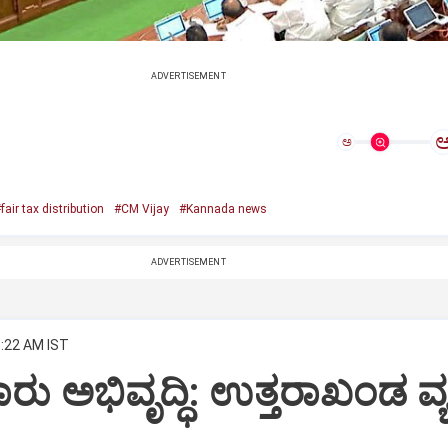
ADVERTISEMENT
ಅ
fair tax distribution
#CM Vijay
#Kannada news
ADVERTISEMENT
8:22 AM IST
ು ಅಭಿವೃದ್ಧಿ: ಉತ್ತರಾಖಂಡ ವ್ಯಕ್