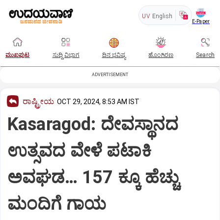
UV
English
E-Paper
ಮುಖಪುಟ
ಸುದ್ದಿ ವಿಭಾಗ
ದಿನ ಭವಿಷ್ಯ
ಹೊಂಗಿರಣ
Search
ADVERTISEMENT
ರಾಷ್ಟ್ರೀಯ
OCT 29, 2024, 8:53 AM IST
Kasaragod: ದೇವಸ್ಥಾನದ
ಉತ್ಸವದ ವೇಳೆ ಪಟಾಕಿ
ಅವಘಡ… 157 ಕ್ಕೂ ಹೆಚ್ಚು
ಮಂದಿಗೆ ಗಾಯ