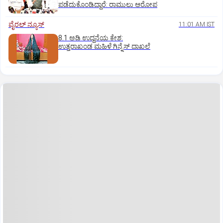
ಪಡೆದುಕೊಂಡಿದ್ದಾರೆ: ರಾಮುಲು ಆರೋಪ
ವೈರಲ್ ನ್ಯೂಸ್
11:01 AM IST
8.1 ಅಡಿ ಉದ್ದನೆಯ ಕೇಶ:
ಉತ್ತರಾಖಂಡ ಮಹಿಳೆ ಗಿನ್ನೆಸ್‌ ದಾಖಲೆ