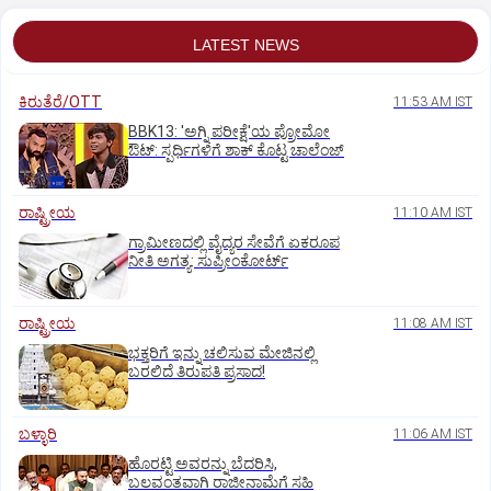
LATEST NEWS
ಕಿರುತೆರೆ/OTT
11:53 AM IST
BBK13: 'ಅಗ್ನಿ ಪರೀಕ್ಷೆ'ಯ ಪ್ರೋಮೋ
ಔಟ್: ಸ್ಪರ್ಧಿಗಳಿಗೆ ಶಾಕ್ ಕೊಟ್ಟ ಚಾಲೆಂಜ್
ರಾಷ್ಟ್ರೀಯ
11:10 AM IST
ಗ್ರಾಮೀಣದಲ್ಲಿ ವೈದ್ಯರ ಸೇವೆಗೆ ಏಕರೂಪ
ನೀತಿ ಅಗತ್ಯ: ಸುಪ್ರೀಂಕೋರ್ಟ್‌
ರಾಷ್ಟ್ರೀಯ
11:08 AM IST
ಭಕ್ತರಿಗೆ ಇನ್ನು ಚಲಿಸುವ ಮೇಜಿನಲ್ಲಿ
ಬರಲಿದೆ ತಿರುಪತಿ ಪ್ರಸಾದ!
ಬಳ್ಳಾರಿ
11:06 AM IST
ಹೊರಟ್ಟಿ ಅವರನ್ನು ಬೆದರಿಸಿ,
ಬಲವಂತವಾಗಿ ರಾಜೀನಾಮೆಗೆ ಸಹಿ