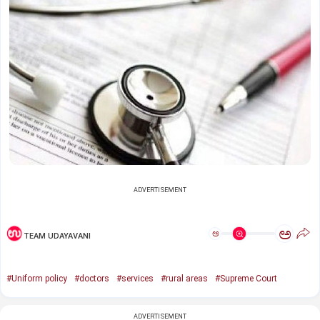
ADVERTISEMENT
ಅ
ಅ
TEAM UDAYAVANI
#Uniform policy
#doctors
#services
#rural areas
#Supreme Court
ADVERTISEMENT