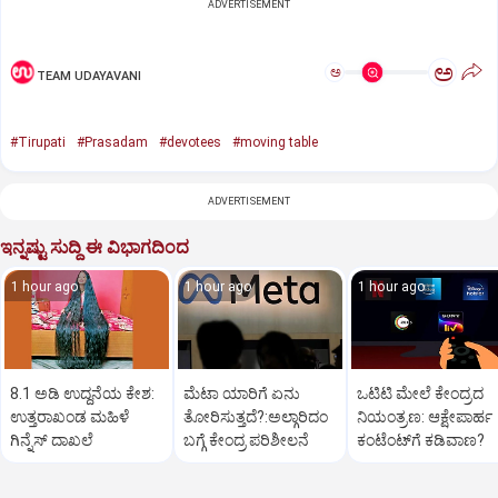
ADVERTISEMENT
ಅ
ಅ
TEAM UDAYAVANI
#Tirupati
#Prasadam
#devotees
#moving table
ADVERTISEMENT
ಇನ್ನಷ್ಟು ಸುದ್ದಿ ಈ ವಿಭಾಗದಿಂದ
1 hour ago
1 hour ago
1 hour ago
8.1 ಅಡಿ ಉದ್ದನೆಯ ಕೇಶ:
ಮೆಟಾ ಯಾರಿಗೆ ಏನು
ಒಟಿಟಿ ಮೇಲೆ ಕೇಂದ್ರದ
ಉತ್ತರಾಖಂಡ ಮಹಿಳೆ
ತೋರಿಸುತ್ತದೆ?:ಅಲ್ಗಾರಿದಂ
ನಿಯಂತ್ರಣ: ಆಕ್ಷೇಪಾರ್ಹ
ಗಿನ್ನೆಸ್‌ ದಾಖಲೆ
ಬಗ್ಗೆ ಕೇಂದ್ರ ಪರಿಶೀಲನೆ
ಕಂಟೆಂಟ್‌ಗೆ ಕಡಿವಾಣ?