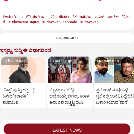
#Actor Yash
#Toxic Movie
#Distributor
#Karnataka
#ಯಶ್‌
#ಟಾಕ್ಸಿಕ್‌
#ವಿತರ
ಣೆ
#Udayavani Digital
#Udayavani Kannada
#Udayavani
ADVERTISEMENT
ಇನ್ನಷ್ಟು ಸುದ್ದಿ ಈ ವಿಭಾಗದಿಂದ
13 hours ago
13 hours ago
14 hours ago
ʼಮಿತ್ರʼ ಇನ್ನೂ ಹತ್ರ..: ಕೈ
ಮೈ ತುಂಬಾ ಬಟ್ಟೆ
ಪ್ರದೋಷ್‌ ಮಾಫಿ ಸಾಕ್ಷಿ:
ಹಿಡಿದ ʼಕರಾವಳಿʼ
ಹಾಕೊಂಡ್ರು ಬಿಡಲ್ಲ.. ಕರಾಳ
ಜೈಲಿನಲ್ಲಿ ಊಟ, ನಿದ್ದೆ ಬಿಟ್
ಮಹಾಬಲ
ಅನುಭವ ಬಿಚ್ಚಿಟ್ಟ ದುನಿಯಾ
ಏಕಾಂಗಿಯಾದ ʼದಾಸʼ
ವಿಜಿ ಪುತ್ರಿ
LATEST NEWS