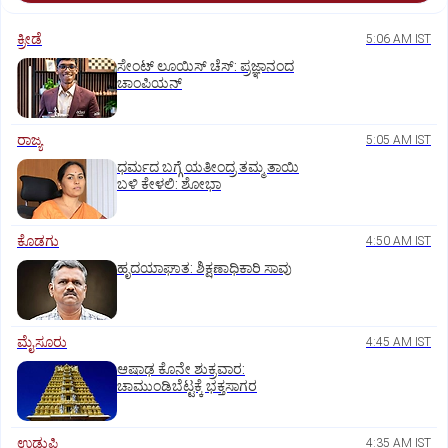
ಕ್ರೀಡೆ
5:06 AM IST
ಸೇಂಟ್‌ ಲೂಯಿಸ್‌ ಚೆಸ್‌: ಪ್ರಜ್ಞಾನಂದ
ಚಾಂಪಿಯನ್‌
ರಾಜ್ಯ
5:05 AM IST
ಧರ್ಮದ ಬಗ್ಗೆ ಯತೀಂದ್ರ ತಮ್ಮ ತಾಯಿ
ಬಳಿ ಕೇಳಲಿ: ಶೋಭಾ
ಕೊಡಗು
4:50 AM IST
ಹೃದಯಾಘಾತ: ಶಿಕ್ಷಣಾಧಿಕಾರಿ ಸಾವು
ಮೈಸೂರು
4:45 AM IST
ಆಷಾಢ ಕೊನೇ ಶುಕ್ರವಾರ:
ಚಾಮುಂಡಿಬೆಟ್ಟಕ್ಕೆ ಭಕ್ತಸಾಗರ
ಉಡುಪಿ
4:35 AM IST