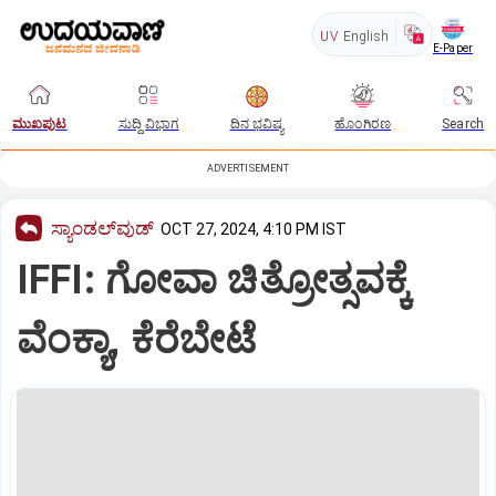
UV
English
E-Paper
ಮುಖಪುಟ
ಸುದ್ದಿ ವಿಭಾಗ
ದಿನ ಭವಿಷ್ಯ
ಹೊಂಗಿರಣ
Search
ADVERTISEMENT
ಸ್ಯಾಂಡಲ್‌ವುಡ್‌
OCT 27, 2024, 4:10 PM IST
IFFI: ಗೋವಾ ಚಿತ್ರೋತ್ಸವಕ್ಕೆ
ವೆಂಕ್ಯಾ, ಕೆರೆಬೇಟೆ