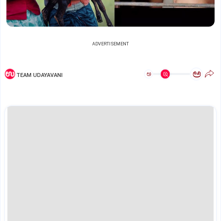
ADVERTISEMENT
ಅ
ಅ
TEAM UDAYAVANI