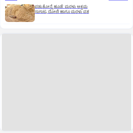
ಪಡುತೋನ್ಸೆ ಹೂಡೆ: ಮರಳು ಅಕ್ರಮ
ಸಾಗಾಟ, ದೋಣಿ ಹಾಗೂ ಮರಳು ವಶ