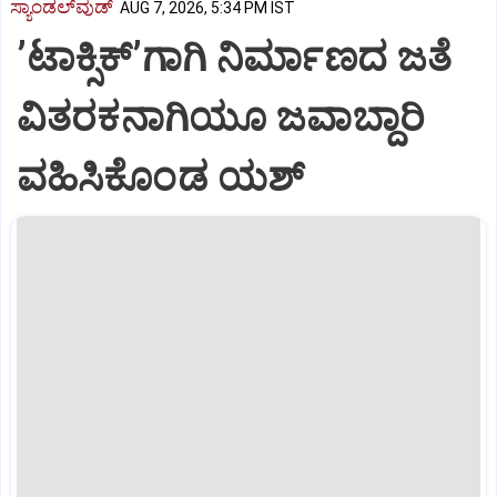
ಸ್ಯಾಂಡಲ್‌ವುಡ್‌
AUG 7, 2026, 5:34 PM IST
ʼಟಾಕ್ಸಿಕ್‌ʼಗಾಗಿ ನಿರ್ಮಾಣದ ಜತೆ
ವಿತರಕನಾಗಿಯೂ ಜವಾಬ್ದಾರಿ
ವಹಿಸಿಕೊಂಡ ಯಶ್