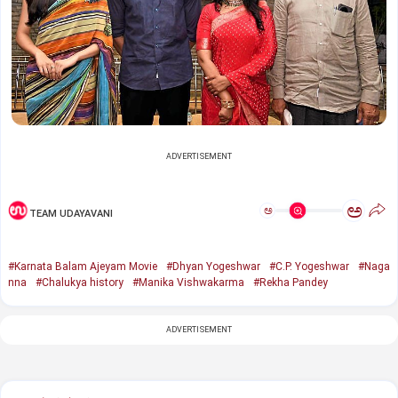
ADVERTISEMENT
ಅ
ಅ
TEAM UDAYAVANI
#Karnata Balam Ajeyam Movie
#Dhyan Yogeshwar
#C.P. Yogeshwar
#Naga
nna
#Chalukya history
#Manika Vishwakarma
#Rekha Pandey
ADVERTISEMENT