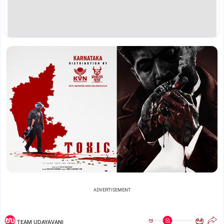
ADVERTISEMENT
ಅ
ಅ
TEAM UDAYAVANI