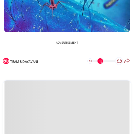
ADVERTISEMENT
ಅ
ಅ
TEAM UDAYAVANI