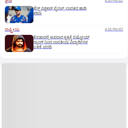
ಕ್ರೀಡೆ
4:55 PM IST
ಟೆಸ್ಟ್ ವಿಶ್ವಕಪ್‌ ಫೈನಲ್‌: ಭಾರತದ ಹಾದಿ
ಕಠಿಣ
ರಾಷ್ಟ್ರೀಯ
4:55 PM IST
ಕೆನಡಾದಲ್ಲಿ ಅಪರಾಧ ಕೃತ್ಯಕ್ಕೆ ಬಿಷ್ಣೋಯ್
ಗ್ಯಾಂಗ್ ನಿಂದ ಭಾರತೀಯ ವಿದ್ಯಾರ್ಥಿಗಳ
ಬಳಕೆ: ವರದಿ