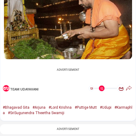
ADVERTISEMENT
ಅ
ಅ
TEAM UDAYAVANI
#Bhagavad Gita
#Arjuna
#Lord Krishna
#Puttige Mutt
#Udupi
#Karmaphl
a
#SriSugunendra Theertha Swamiji
ADVERTISEMENT