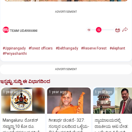
ADVERTISEMENT
ಅ
ಅ
TEAM UDAYAVANI
#Uppinangady
#forest officers
#Belthangady
#Reserve Forest
#elephant
#Periyashanthi
ADVERTISEMENT
ಇನ್ನಷ್ಟು ಸುದ್ದಿ ಈ ವಿಭಾಗದಿಂದ
1 year ago
1 year ago
1 year ago
Mangaluru: ರೋಶನ್‌
ಗೀತಾರ್ಥ ಚಿಂತನೆ- 327:
ನ್ಯಾಯಾಲಯದಲ್ಲಿ
ಸಲ್ಡಾನ್ಹಾ 10 ಕೋ.ರೂ.
ಸಂಸ್ಕಾರ ಬಲದಿಂದ ಒಳ್ಳೆಯ-
ರಾಜಕೀಯ ಆಟ ಬೇಡ: