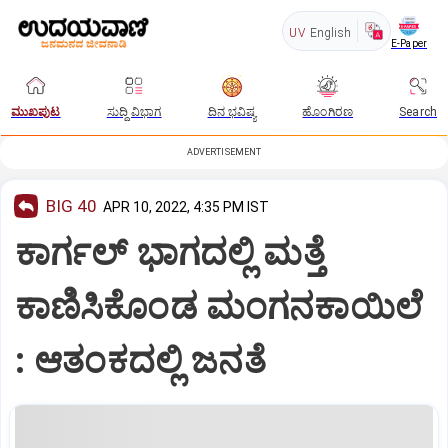
UV
English
E-Paper
ಮುಖಪುಟ
ಸುದ್ದಿ ವಿಭಾಗ
ದಿನ ಭವಿಷ್ಯ
ಹೊಂಗಿರಣ
Search
ADVERTISEMENT
BIG 40
APR 10, 2022, 4:35 PM IST
ಕಾರ್ಗಲ್ ಭಾಗದಲ್ಲಿ ಮತ್ತೆ
ಕಾಣಿಸಿಕೊಂಡ ಮಂಗನಕಾಯಿಲೆ
: ಆತಂಕದಲ್ಲಿ ಜನತೆ