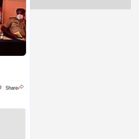
ಅ
Share