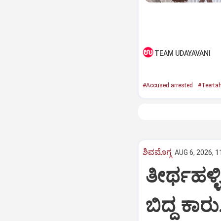
TEAM UDAYAVANI
#Accused arrested
#Teertah
ಶಿವಮೊಗ್ಗ
AUG 6, 2026, 1
ತೀರ್ಥಹಳ್ಳ
ಬಿದ್ದ ಕಾರ