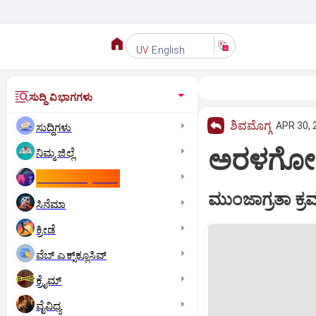
English
UV
ಸುದ್ದಿ ವಿಭಾಗಗಳು
ಶಿವಮೊಗ್ಗ
APR 30, 
ಸುದ್ದಿಗಳು
ಅರಳಗೋಡಿನಲ
ನಿಮ್ಮ ಜಿಲ್ಲೆ
ಕಾಮನ್‌ ವೆಲ್ತ್‌ ಗೇಮ್ಸ್‌
ಮುಂಜಾಗ್ರತಾ ಕ್ರ
ಸಿನೆಮಾ
ಕ್ರೀಡೆ
ವೆಬ್ ಎಕ್ಸ್‌ಕ್ಲೂಸಿವ್
ಕ್ರೈಮ್
ವೈವಿಧ್ಯ