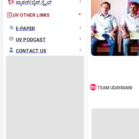
ಫ್ಯಾಶನ್/ಲೈಫ್‌ ಸ್ಟೈಲ್
UV OTHER LINKS
E-PAPER
UV PODCAST
CONTACT US
TEAM UDAYAVANI