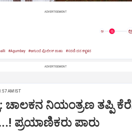
ADVERTISEMENT
ಅ
alli
#Agumbey
#ಆಗುಂಬೆ ಪೊಲೀಸ್ ಠಾಣಾ
#ಸರಣಿ ದನ ಕಳ್ಳತನ
ADVERTISEMENT
1:57 AM IST
ಿ: ಚಾಲಕನ ನಿಯಂತ್ರಣ ತಪ್ಪಿ ಕೆರೆ
ು...! ಪ್ರಯಾಣಿಕರು ಪಾರು