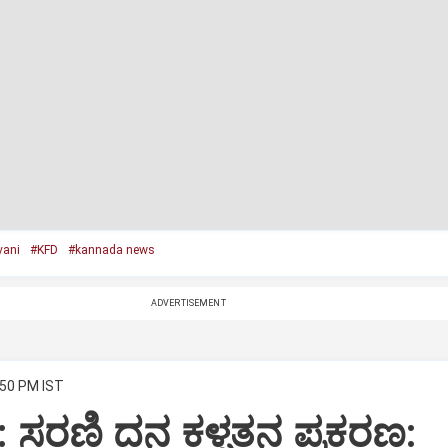
vani
#KFD
#kannada news
ADVERTISEMENT
:50 PM IST
ಸರಣಿ ದನ ಕಳ್ಳತನ ಪ್ರಕರಣ: