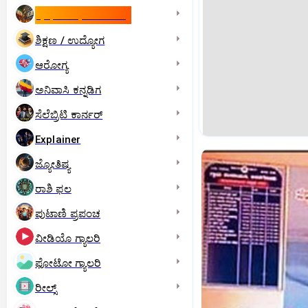
ಇಸ್ರೇಲ್- ಇರಾನ್‌ ಯುದ್ಧ
ಶಿಕ್ಷಣ / ಉದ್ಯೋಗ
ಆರೋಗ್ಯ
ಅನಿವಾಸಿ ಕನ್ನಡಿಗ
ಸೆಲೆಬ್ರಿಟಿ ಕಾರ್ನರ್‌
Explainer
ಜ್ಯೋತಿಷ್ಯ
ರಾಶಿ ಫಲ
ಪುಟಾಣಿ ಪ್ರಪಂಚ
ವೀಡಿಯೊ ಗ್ಯಾಲರಿ
ಫೋಟೋ ಗ್ಯಾಲರಿ
ರೀಲ್ಸ್