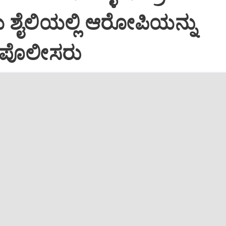
 ಶೈಲಿಯಲ್ಲಿ ಆರೋಪಿಯನ್ನು
 ಪೊಲೀಸರು