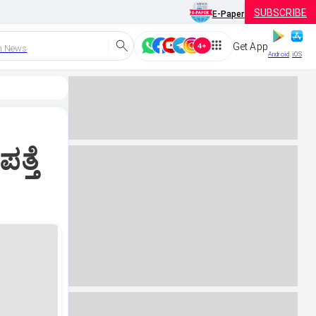
SUBSCRIBE
E-Paper
Get App
h News
Android
iOS
ತ್ತೆ