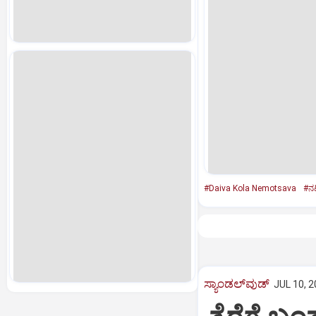
#Daiva Kola Nemotsava
#ನಟಿ
ಸ್ಯಾಂಡಲ್‌ವುಡ್‌
JUL 10, 2