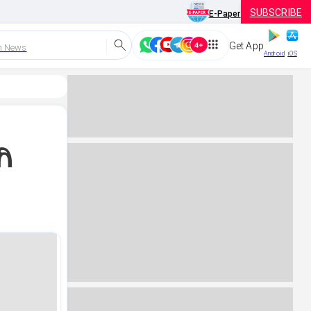
SUBSCRIBE
E-Paper
Get App
h News
Android
iOS
ಿ