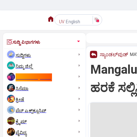
English
UV
ಸುದ್ದಿ ವಿಭಾಗಗಳು
ಸ್ಯಾಂಡಲ್‌ವುಡ್‌
MAY
ಸುದ್ದಿಗಳು
Mangalur
ನಿಮ್ಮ ಜಿಲ್ಲೆ
ಕಾಮನ್‌ ವೆಲ್ತ್‌ ಗೇಮ್ಸ್‌
ಹರಕೆ ಸಲ್ಲಿ
ಸಿನೆಮಾ
ಕ್ರೀಡೆ
ವೆಬ್ ಎಕ್ಸ್‌ಕ್ಲೂಸಿವ್
ಕ್ರೈಮ್
ವೈವಿಧ್ಯ