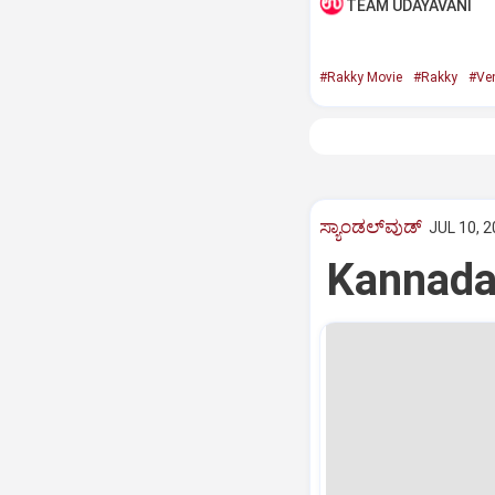
TEAM UDAYAVANI
#Rakky Movie
#Rakky
#Ve
ಸ್ಯಾಂಡಲ್‌ವುಡ್‌
JUL 10, 2
Kannada M