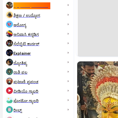
ಇಸ್ರೇಲ್- ಇರಾನ್‌ ಯುದ್ಧ
ಶಿಕ್ಷಣ / ಉದ್ಯೋಗ
ಆರೋಗ್ಯ
ಅನಿವಾಸಿ ಕನ್ನಡಿಗ
ಸೆಲೆಬ್ರಿಟಿ ಕಾರ್ನರ್‌
Explainer
ಜ್ಯೋತಿಷ್ಯ
ರಾಶಿ ಫಲ
ಪುಟಾಣಿ ಪ್ರಪಂಚ
ವೀಡಿಯೊ ಗ್ಯಾಲರಿ
ಫೋಟೋ ಗ್ಯಾಲರಿ
ರೀಲ್ಸ್