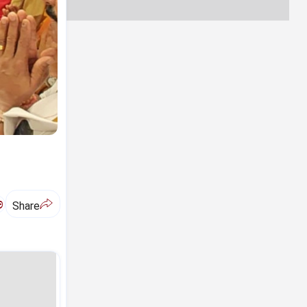
ಅ
Share