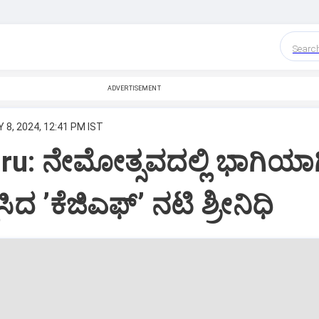
Searc
ADVERTISEMENT
 8, 2024, 12:41 PM IST
u: ನೇಮೋತ್ಸವದಲ್ಲಿ ಭಾಗಿಯಾಗ
ಸಿದ ʼಕೆಜಿಎಫ್ʼ ನಟಿ ಶ್ರೀನಿಧಿ