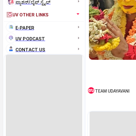
ಫ್ಯಾಶನ್/ಲೈಫ್‌ ಸ್ಟೈಲ್
UV OTHER LINKS
E-PAPER
UV PODCAST
CONTACT US
TEAM UDAYAVANI