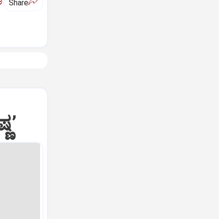
ಅ
Share
್ಣʼ