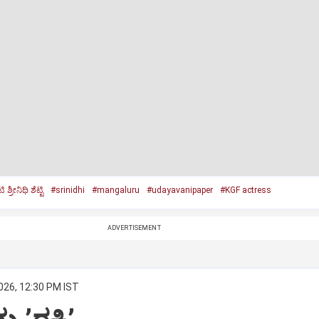
 ಶ್ರೀನಿಧಿ ಶೆಟ್ಟಿ
#srinidhi
#mangaluru
#udayavanipaper
#KGF actress
ADVERTISEMENT
026, 12:30 PM IST