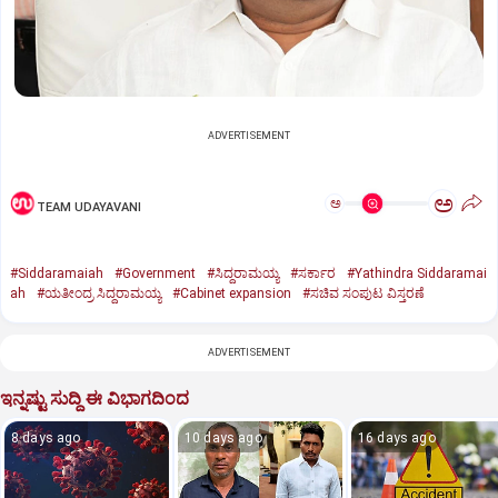
ADVERTISEMENT
ಅ
ಅ
TEAM UDAYAVANI
#Siddaramaiah
#Government
#ಸಿದ್ದರಾಮಯ್ಯ
#ಸರ್ಕಾರ
#Yathindra Siddaramai
ah
#ಯತೀಂದ್ರ ಸಿದ್ದರಾಮಯ್ಯ
#Cabinet expansion
#ಸಚಿವ ಸಂಪುಟ ವಿಸ್ತರಣೆ
ADVERTISEMENT
ಇನ್ನಷ್ಟು ಸುದ್ದಿ ಈ ವಿಭಾಗದಿಂದ
8 days ago
10 days ago
16 days ago