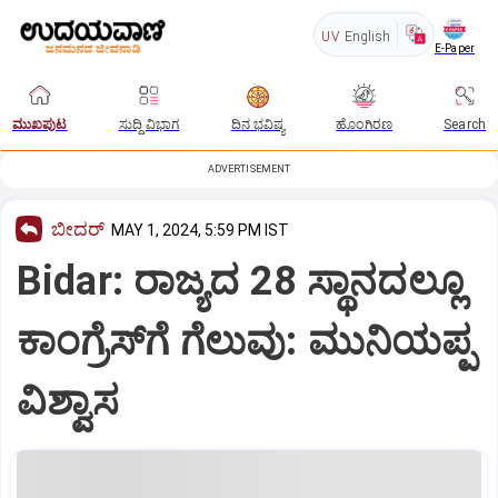
UV
English
E-Paper
ಮುಖಪುಟ
ಸುದ್ದಿ ವಿಭಾಗ
ದಿನ ಭವಿಷ್ಯ
ಹೊಂಗಿರಣ
Search
ADVERTISEMENT
ಬೀದರ್
MAY 1, 2024, 5:59 PM IST
Bidar: ರಾಜ್ಯದ 28 ಸ್ಥಾನದಲ್ಲೂ
ಕಾಂಗ್ರೆಸ್‌ಗೆ ಗೆಲುವು: ಮುನಿಯಪ್ಪ
ವಿಶ್ವಾಸ