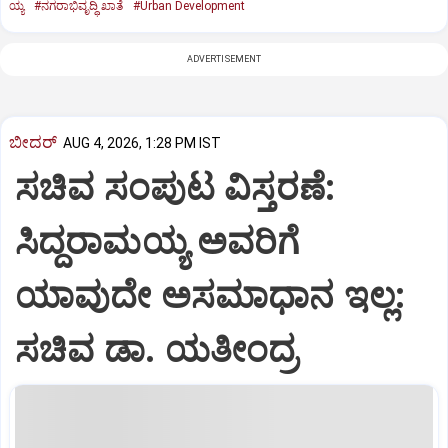
ಯ್ಯ
#ನಗರಾಭಿವೃದ್ಧಿ ಖಾತೆ
#Urban Development
ADVERTISEMENT
ಬೀದರ್
AUG 4, 2026, 1:28 PM IST
ಸಚಿವ ಸಂಪುಟ ವಿಸ್ತರಣೆ:
ಸಿದ್ದರಾಮಯ್ಯ ಅವರಿಗೆ
ಯಾವುದೇ ಅಸಮಾಧಾನ ಇಲ್ಲ:
ಸಚಿವ ಡಾ. ಯತೀಂದ್ರ