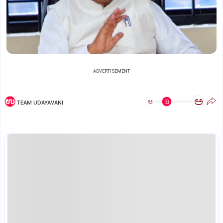
ADVERTISEMENT
ಅ
ಅ
TEAM UDAYAVANI