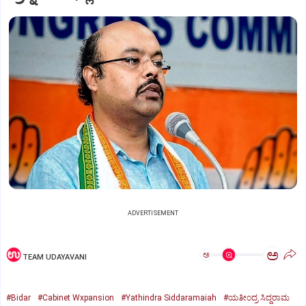
ADVERTISEMENT
ಅ
ಅ
TEAM UDAYAVANI
#Bidar
#Cabinet Wxpansion
#Yathindra Siddaramaiah
#ಯತೀಂದ್ರ ಸಿದ್ದರಾಮ