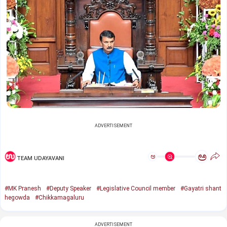
ADVERTISEMENT
ಅ
ಅ
TEAM UDAYAVANI
#MK Pranesh
#Deputy Speaker
#Legislative Council member
#Gayatri shant
hegowda
#Chikkamagaluru
ADVERTISEMENT