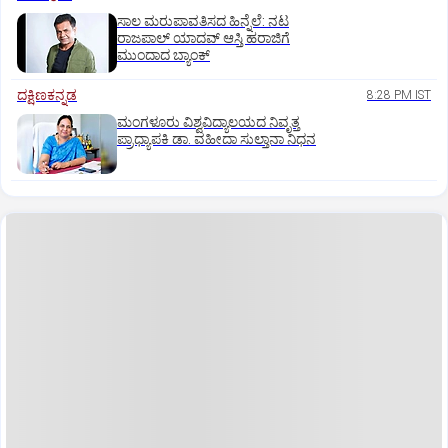
ಸಾಲ ಮರುಪಾವತಿಸದ ಹಿನ್ನೆಲೆ: ನಟ
ರಾಜಪಾಲ್ ಯಾದವ್‌ ಆಸ್ತಿ ಹರಾಜಿಗೆ
ಮುಂದಾದ ಬ್ಯಾಂಕ್
ದಕ್ಷಿಣಕನ್ನಡ
8:28 PM IST
ಮಂಗಳೂರು ವಿಶ್ವವಿದ್ಯಾಲಯದ ನಿವೃತ್ತ
ಪ್ರಾಧ್ಯಾಪಕಿ ಡಾ. ವಹೀದಾ ಸುಲ್ತಾನಾ ನಿಧನ