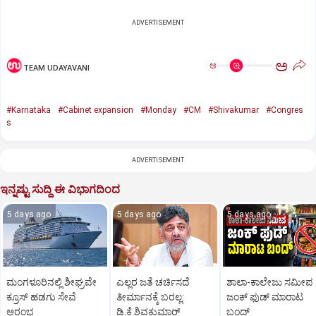
ADVERTISEMENT
ಅ
ಅ
TEAM UDAYAVANI
#Karnataka
#Cabinet expansion
#Monday
#CM
#Shivakumar
#Congres
s
ADVERTISEMENT
ಇನ್ನಷ್ಟು ಸುದ್ದಿ ಈ ವಿಭಾಗದಿಂದ
5 days ago
5 days ago
5 days ago
ಮಂಗಳೂರಿನಲ್ಲಿ ಶೀಘ್ರವೇ
ಎಲ್ಲರ ಜತೆ ಚರ್ಚಿಸದೆ
ಶಾಲಾ-ಕಾಲೇಜು ಸಮೀಪ
ಕ್ರೂಸ್‌ ಹಡಗು ಸೇವೆ
ತೀರ್ಮಾನಕ್ಕೆ ಬರಲ್ಲ:
ಜಂಕ್‌ ಫುಡ್‌ ಮಾರಾಟ
ಆರಂಭ
ಡಿ.ಕೆ.ಶಿವಕುಮಾರ್‌
ಬಂದ್‌