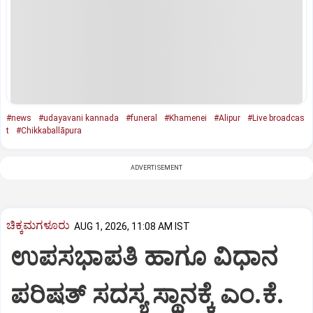
#news
#udayavani kannada
#funeral
#Khamenei
#Alipur
#Live broadcas
t
#Chikkaballāpura
ADVERTISEMENT
ಚಿಕ್ಕಮಗಳೂರು
AUG 1, 2026, 11:08 AM IST
ಉಪಸಭಾಪತಿ ಹಾಗೂ ವಿಧಾನ
ಪರಿಷತ್ ಸದಸ್ಯ ಸ್ಥಾನಕ್ಕೆ ಎಂ.ಕೆ.