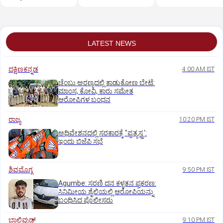
LATEST NEWS
ದಕ್ಷಿಣಕನ್ನಡ
4:00 AM IST
ಚೆಂಬು ಅರಣ್ಯದಲ್ಲಿ ಕಾಡುಕೋಣ ಬೇಟೆ:
ಮಾಂಸ, ಕೋವಿ, ಕಾರು ಸಮೇತ
ಆರೋಪಿಗಳ ಬಂಧನ
ರಾಜ್ಯ
10:20 PM IST
ಅಧಿವೇಶನದಲ್ಲಿ ಸರಕಾರಕ್ಕೆ "ಪ್ರತ್ಯಸ್ತ್ರ':
ಇಂದು ಬಿಜೆಪಿ ಸಭೆ
ಶಿವಮೊಗ್ಗ
9:50 PM IST
Agumbe: ಸರಣಿ ದನ ಕಳ್ಳತನ ಪ್ರಕರಣ:
ಸಿನಿಮೀಯ ಶೈಲಿಯಲ್ಲಿ ಆರೋಪಿಯನ್ನು
ಬಂಧಿಸಿದ ಪೊಲೀಸರು
ಬಾಲಿವುಡ್‌
9:10 PM IST