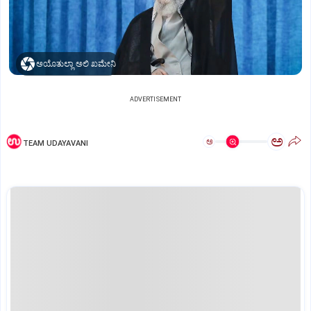
ಅಯೊತುಲ್ಲಾ ಅಲಿ ಖಮೇನಿ
ADVERTISEMENT
ಅ
ಅ
TEAM UDAYAVANI