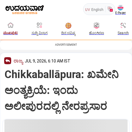
UV
English
E-Paper
ಮುಖಪುಟ
ಸುದ್ದಿ ವಿಭಾಗ
ದಿನ ಭವಿಷ್ಯ
ಹೊಂಗಿರಣ
Search
ADVERTISEMENT
ರಾಜ್ಯ
JUL 9, 2026, 6:10 AM IST
Chikkaballāpura: ಖಮೇನಿ
ಅಂತ್ಯಕ್ರಿಯೆ: ಇಂದು
ಅಲೀಪುರದಲ್ಲಿ ನೇರಪ್ರಸಾರ