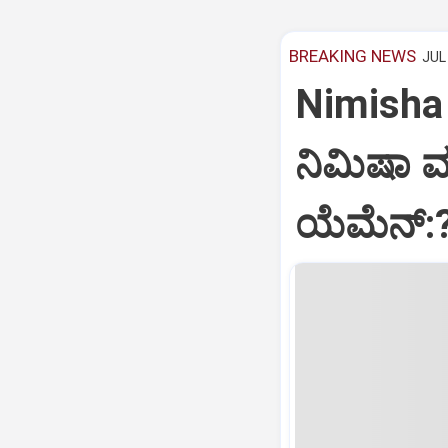
BREAKING NEWS
JUL 
Nimisha 
ನಿಮಿಷಾ 
ಯೆಮೆನ್: