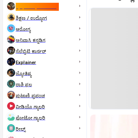
ಇಸ್ರೇಲ್- ಇರಾನ್‌ ಯುದ್ಧ
ಶಿಕ್ಷಣ / ಉದ್ಯೋಗ
ಆರೋಗ್ಯ
ಅನಿವಾಸಿ ಕನ್ನಡಿಗ
ಸೆಲೆಬ್ರಿಟಿ ಕಾರ್ನರ್‌
Explainer
ಜ್ಯೋತಿಷ್ಯ
ರಾಶಿ ಫಲ
ಪುಟಾಣಿ ಪ್ರಪಂಚ
ವೀಡಿಯೊ ಗ್ಯಾಲರಿ
ಫೋಟೋ ಗ್ಯಾಲರಿ
ರೀಲ್ಸ್