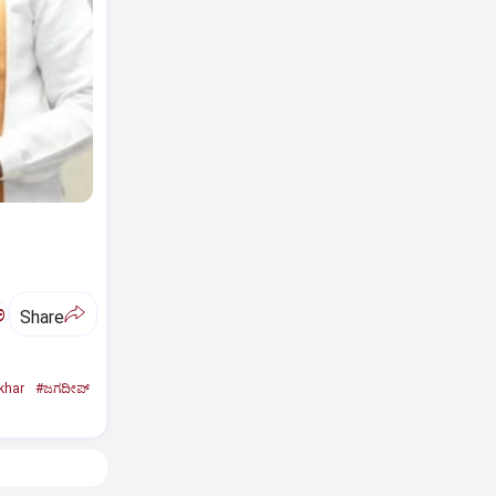
ಅ
Share
khar
#ಜಗದೀಪ್‌