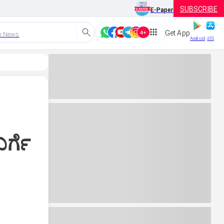
SUBSCRIBE
E-Paper
Get App
h News
Android
iOS
ರ್ಗೆ