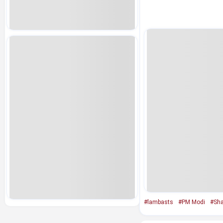
#lambasts
#PM Modi
#Sh