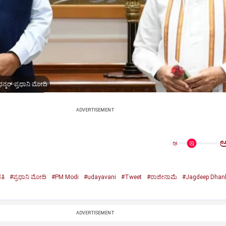
ನ್ಕರ್-ಪ್ರಧಾನಿ ಮೋದಿ
ADVERTISEMENT
ಅ
ತಿ
#ಪ್ರಧಾನಿ ಮೋದಿ
#PM Modi
#udayavani
#Tweet
#ರಾಜೀನಾಮೆ
#Jagdeep Dhan
n
ADVERTISEMENT