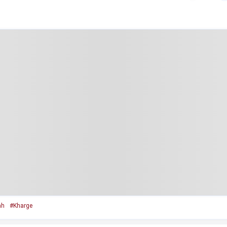
ah
#Kharge