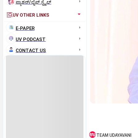
ಫ್ಯಾಶನ್/ಲೈಫ್‌ ಸ್ಟೈಲ್
UV OTHER LINKS
E-PAPER
UV PODCAST
CONTACT US
TEAM UDAYAVANI