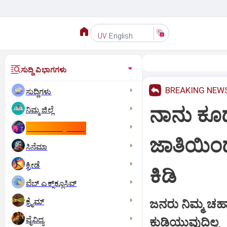
English
UV
ಸುದ್ದಿ ವಿಭಾಗಗಳು
BREAKING NEW
ಸುದ್ದಿಗಳು
ನಾನು ಕೂಡ
ನಿಮ್ಮ ಜಿಲ್ಲೆ
ಕಾಮನ್‌ ವೆಲ್ತ್‌ ಗೇಮ್ಸ್‌
ಜಾತಿಯಿಂದ
ಸಿನೆಮಾ
ಕ್ರೀಡೆ
ಕಿಡಿ
ವೆಬ್ ಎಕ್ಸ್‌ಕ್ಲೂಸಿವ್
ಕ್ರೈಮ್
ಜನರು ನಿಮ್ಮ ಚಹಾ
ವೈವಿಧ್ಯ
ಕುಡಿಯುವುದಿಲ್ಲ