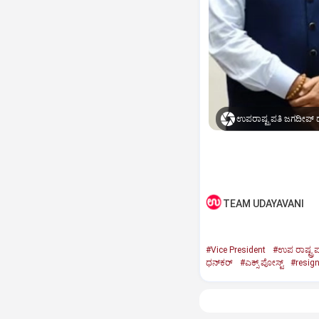
ಉಪರಾಷ್ಟ್ರಪತಿ ಜಗದೀಪ್‌ ಧ
TEAM UDAYAVANI
#Vice President
#ಉಪ ರಾಷ್ಟ್ರಪ
ಧನ್‌ಕರ್‌
#ಎಕ್ಸ್‌ ಪೋಸ್ಟ್
#resig