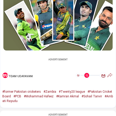
ADVERTISEMENT
ಅ
ಅ
TEAM UDAYAVANI
#former Pakistan cricketers
#Zambia
#Twenty20 league
#Pakistan Cricket
Board
#PCB
#Mohammad Hafeez
#Kamran Akmal
#Sohail Tanvir
#Amb
ati Rayudu
ADVERTISEMENT