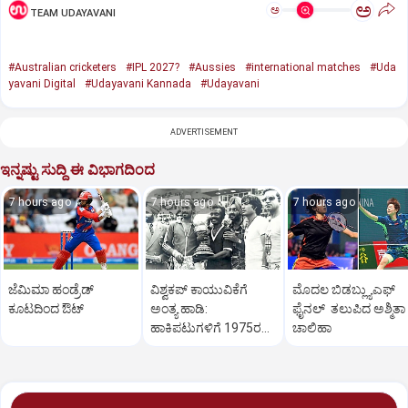
ಅ
ಅ
TEAM UDAYAVANI
#Australian cricketers
#IPL 2027?
#Aussies
#international matches
#Uda
yavani Digital
#Udayavani Kannada
#Udayavani
ADVERTISEMENT
ಇನ್ನಷ್ಟು ಸುದ್ದಿ ಈ ವಿಭಾಗದಿಂದ
7 hours ago
7 hours ago
7 hours ago
ಜೆಮಿಮಾ ಹಂಡ್ರೆಡ್‌
ವಿಶ್ವಕಪ್‌ ಕಾಯುವಿಕೆಗೆ
ಮೊದಲ ಬಿಡಬ್ಲ್ಯುಎಫ್‌
ಕೂಟದಿಂದ ಔಟ್‌
ಅಂತ್ಯ ಹಾಡಿ:
ಫೈನಲ್‌ ತಲುಪಿದ ಅಶ್ಮಿತಾ
ಹಾಕಿಪಟುಗಳಿಗೆ 1975ರ
ಚಾಲಿಹಾ
ಹೀರೋಗಳ ಕರೆ