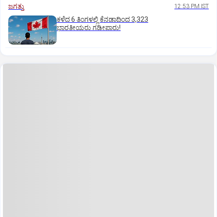
ಜಗತ್ತು
12:53 PM IST
ಕಳೆದ 6 ತಿಂಗಳಲ್ಲಿ ಕೆನಡಾದಿಂದ 3,323
ಭಾರತೀಯರು ಗಡೀಪಾರು!