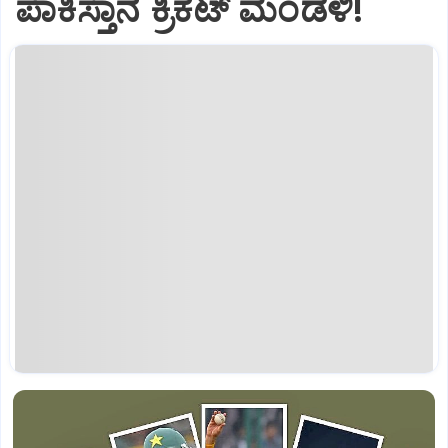
ಪಾಕಿಸ್ತಾನ ಕ್ರಿಕೆಟ್‌ ಮಂಡಳಿ!