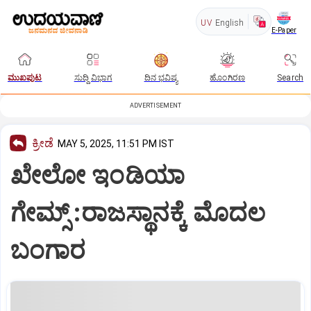
UV
English
E-Paper
ಮುಖಪುಟ
ಸುದ್ದಿ ವಿಭಾಗ
ದಿನ ಭವಿಷ್ಯ
ಹೊಂಗಿರಣ
Search
ADVERTISEMENT
ಕ್ರೀಡೆ
MAY 5, 2025, 11:51 PM IST
ಖೇಲೋ ಇಂಡಿಯಾ
ಗೇಮ್ಸ್‌ :ರಾಜಸ್ಥಾನಕ್ಕೆ ಮೊದಲ
ಬಂಗಾರ