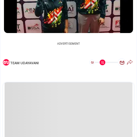
ADVERTISEMENT
ಅ
ಅ
TEAM UDAYAVANI