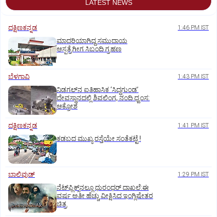
LATEST NEWS
ದಕ್ಷಿಣಕನ್ನಡ
1:46 PM IST
ಮಾದರಿಯಾಗಿದ್ದ ಸಮುದಾಯ
ಆಸ್ಪತ್ರೆಗೀಗ ಸಿಬಂದಿ ಗ್ರಹಣ
ಬೆಳಗಾವಿ
1:43 PM IST
ನಿಡಗಲ್‌ನ ಐತಿಹಾಸಿಕ ‘ಸಿದ್ಧಗುಂಡ’
ದೇವಸ್ಥಾನದಲ್ಲಿ ಶಿವಲಿಂಗ, ನಂದಿ ಧ್ವಂಸ:
ಆಕ್ರೋಶ
ದಕ್ಷಿಣಕನ್ನಡ
1:41 PM IST
ಕಡಬದ ಮುಖ್ಯ ರಸ್ತೆಯೇ ಸಂತೆಕಟ್ಟೆ !
ಬಾಲಿವುಡ್‌
1:29 PM IST
ನೆಟ್‌ಫ್ಲಿಕ್ಸ್‌ನಲ್ಲೂ ಧುರಂಧರ್‌ ದಾಖಲೆ:ಈ
ವರ್ಷ ಅತೀ ಹೆಚ್ಚು ವೀಕ್ಷಿಸಿದ ಇಂಗ್ಲಿಷೇತರ
ಚಿತ್ರ