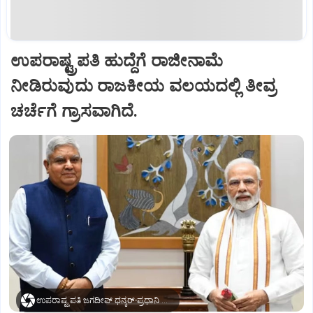
ಉಪರಾಷ್ಟ್ರಪತಿ ಹುದ್ದೆಗೆ ರಾಜೀನಾಮೆ
ನೀಡಿರುವುದು ರಾಜಕೀಯ ವಲಯದಲ್ಲಿ ತೀವ್ರ
ಚರ್ಚೆಗೆ ಗ್ರಾಸವಾಗಿದೆ.
ಉಪರಾಷ್ಟ್ರಪತಿ ಜಗದೀಪ್‌ ಧನ್ಕರ್-ಪ್ರಧಾನಿ ಮೋದಿ