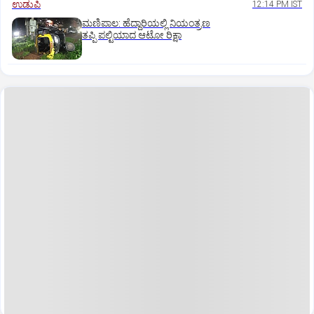
ಉಡುಪಿ
12:14 PM IST
ಮಣಿಪಾಲ: ಹೆದ್ದಾರಿಯಲ್ಲಿ ನಿಯಂತ್ರಣ
ತಪ್ಪಿ ಪಲ್ಟಿಯಾದ ಆಟೋ ರಿಕ್ಷಾ