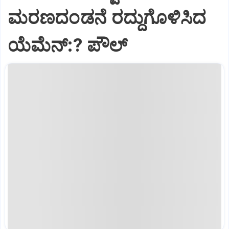
ಮರಣದಂಡನೆ ರದ್ದುಗೊಳಿಸಿದ
ಯೆಮೆನ್:? ಪೌಲ್