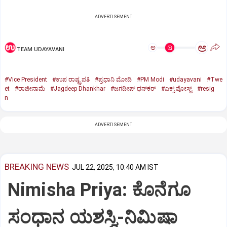
ADVERTISEMENT
ಅ
ಅ
TEAM UDAYAVANI
#Vice President
#ಉಪ ರಾಷ್ಟ್ರಪತಿ
#ಪ್ರಧಾನಿ ಮೋದಿ
#PM Modi
#udayavani
#Twe
et
#ರಾಜೀನಾಮೆ
#Jagdeep Dhankhar
#ಜಗದೀಪ್‌ ಧನ್‌ಕರ್‌
#ಎಕ್ಸ್‌ ಪೋಸ್ಟ್
#resig
n
ADVERTISEMENT
BREAKING NEWS
JUL 22, 2025, 10:40 AM IST
Nimisha Priya: ಕೊನೆಗೂ
ಸಂಧಾನ ಯಶಸ್ವಿ-ನಿಮಿಷಾ