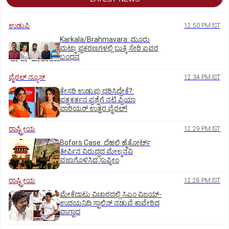
ಉಡುಪಿ
12:50 PM IST
Karkala/Brahmavara: ಮೂರು
ಮಟ್ಕಾ ಪ್ರಕರಣಗಳಲ್ಲಿ ಬುಕ್ಕಿ ಸೇರಿ ಐವರ
ಬಂಧನ
ವೈರಲ್ ನ್ಯೂಸ್
12:34 PM IST
ಕೇಸರಿ ಉಡುಪು ಧರಿಸಿದ್ದೇಕೆ?:
ಪತ್ರಕರ್ತನ ಪ್ರಶ್ನೆಗೆ ನಟಿ ಪ್ರಿಯಾ
ವಾರಿಯರ್ ಉತ್ತರ ವೈರಲ್!
ರಾಷ್ಟ್ರೀಯ
12:29 PM IST
Bofors Case: ದೆಹಲಿ ಹೈಕೋರ್ಟ್‌
ತೀರ್ಪಿನ ವಿರುದ್ಧದ ಮೇಲ್ಮನವಿ
ವಜಾಗೊಳಿಸಿದ ಸುಪ್ರೀಂ
ರಾಷ್ಟ್ರೀಯ
12:28 PM IST
ಮೇಕೆದಾಟು ವಿಚಾರದಲ್ಲಿ ಸಿಎಂ ವಿಜಯ್-
ಉದಯನಿಧಿ ಸ್ಟಾಲಿನ್ ನಡುವೆ ಕಾವೇರಿದ
ವಾಗ್ವಾದ