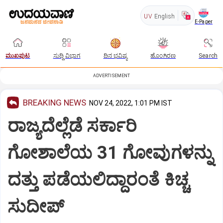
UV
English
E-Paper
ಮುಖಪುಟ
ಸುದ್ದಿ ವಿಭಾಗ
ದಿನ ಭವಿಷ್ಯ
ಹೊಂಗಿರಣ
Search
ADVERTISEMENT
BREAKING NEWS
NOV 24, 2022, 1:01 PM IST
ರಾಜ್ಯದೆಲ್ಲೆಡೆ ಸರ್ಕಾರಿ
ಗೋಶಾಲೆಯ 31 ಗೋವುಗಳನ್ನು
ದತ್ತು ಪಡೆಯಲಿದ್ದಾರಂತೆ ಕಿಚ್ಚ
ಸುದೀಪ್