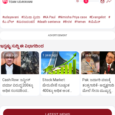
ಅ
ಅ
TEAM UDAYAVANI
#udayavani
#ನಿಮಿಷಾ ಪ್ರಿಯಾ
#KA Paul
#Nimisha Priya case
#Evangelist
#
ಕೆಎ ಪೌಲ್
#ಮರಣದಂಡನೆ
#death sentence
#ಕೇರಳ
#Yemen
#ಯೆಮೆನ್‌
ADVERTISEMENT
ಇನ್ನಷ್ಟು ಸುದ್ದಿ ಈ ವಿಭಾಗದಿಂದ
1 year ago
1 year ago
1 year ago
Cash Row: ಜಸ್ಟೀಸ್‌
Stock Market:
Pak: ಜರ್ದಾರಿ ವಜಾಕ್ಕೆ
ವರ್ಮಾ ವಿರುದ್ಧ 200ಕ್ಕೂ
ಷೇರುಪೇಟೆ ಸೂಚ್ಯಂಕ
ತಂತ್ರಗಾರಿಕೆ- ಅಧ್ಯಕ್ಷಗಾದಿ
ಅಧಿಕ ಸಂಸದರಿಂದ
400ಕ್ಕೂ ಅಧಿಕ ಅಂಕ
ಮೇಲೆ ಸೇನಾ ಮುಖ್ಯಸ್ಥ
ಮಹಾಭಿಯೋಗಕ್ಕೆ
ಜಿಗಿತ-ದಿನಾಂತ್ಯದ
ಮುನೀರ್ ಚಿತ್ತ!
ಕೋರಿಕೆ…
ವಹಿವಾಟು ಅಂತ್ಯ
LATEST NEWS