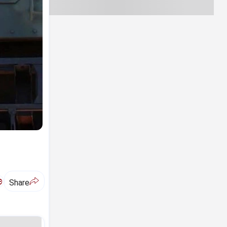
ಅ
Share