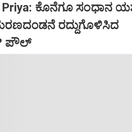
Priya: ಕೊನೆಗೂ ಸಂಧಾನ ಯಶಸ
ಮರಣದಂಡನೆ ರದ್ದುಗೊಳಿಸಿದ
? ಪೌಲ್