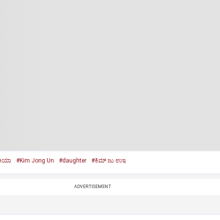
ರಿಯಾ
#Kim Jong Un
#daughter
#ಕಿಮ್‌ ಜು ಉಇ
ADVERTISEMENT