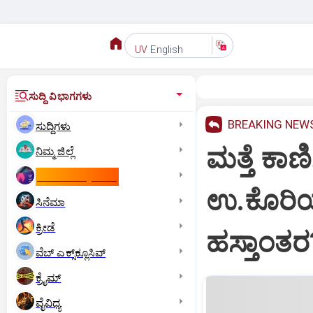
English
UV
ಸುದ್ದಿ ವಿಭಾಗಗಳು
BREAKING NEW
ಸುದ್ದಿಗಳು
ಮತ್ತೆ ಕಾಣಿ
ನಿಮ್ಮ ಜಿಲ್ಲೆ
ಕಾಮನ್‌ ವೆಲ್ತ್‌ ಗೇಮ್ಸ್‌
ಉ.ಕೊರಿ
ಸಿನೆಮಾ
ಕ್ರೀಡೆ
ಹಸ್ತಾಂತರ
ವೆಬ್ ಎಕ್ಸ್‌ಕ್ಲೂಸಿವ್
ಕ್ರೈಮ್
ವೈವಿಧ್ಯ