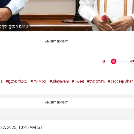
ನ್ಕರ್-ಪ್ರಧಾನಿ ಮೋದಿ
ADVERTISEMENT
ಅ
ತಿ
#ಪ್ರಧಾನಿ ಮೋದಿ
#PM Modi
#udayavani
#Tweet
#ರಾಜೀನಾಮೆ
#Jagdeep Dhan
n
ADVERTISEMENT
22, 2025, 10:40 AM IST