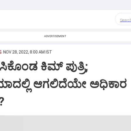
Searc
ADVERTISEMENT
S
NOV 28, 2022, 8:00 AM IST
ಸಿಕೊಂಡ ಕಿಮ್‌ ಪುತ್ರಿ;
ಯಾದಲ್ಲಿ ಆಗಲಿದೆಯೇ ಅಧಿಕಾರ
?