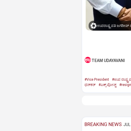
ಉಪರಾಷ್ಟ್ರಪತಿ ಜಗದೀಪ್‌ ಧ
TEAM UDAYAVANI
#Vice President
#ಉಪ ರಾಷ್ಟ್ರಪ
ಧನ್‌ಕರ್‌
#ಎಕ್ಸ್‌ ಪೋಸ್ಟ್
#resig
BREAKING NEWS
JUL 