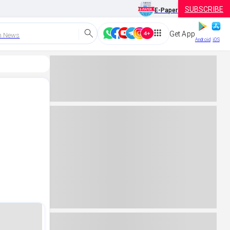
SUBSCRIBE
E-Paper
Get App
h News
Android
iOS