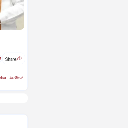
ಅ
Share
khar
#ಜಗದೀಪ್‌