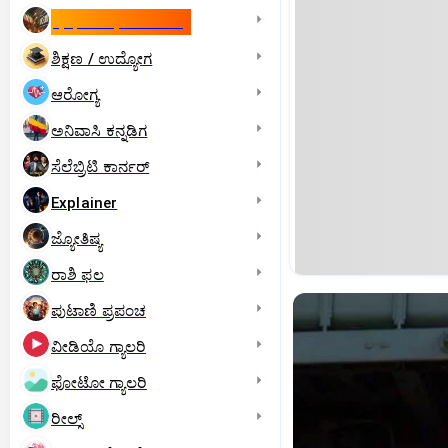
ಇಸ್ರೇಲ್- ಇರಾನ್‌ ಯುದ್ಧ
ಶಿಕ್ಷಣ / ಉದ್ಯೋಗ
ಆರೋಗ್ಯ
ಅನಿವಾಸಿ ಕನ್ನಡಿಗ
ಸೆಲೆಬ್ರಿಟಿ ಕಾರ್ನರ್‌
Explainer
ಜ್ಯೋತಿಷ್ಯ
ರಾಶಿ ಫಲ
ಪುಟಾಣಿ ಪ್ರಪಂಚ
ವೀಡಿಯೊ ಗ್ಯಾಲರಿ
ಫೋಟೋ ಗ್ಯಾಲರಿ
ರೀಲ್ಸ್