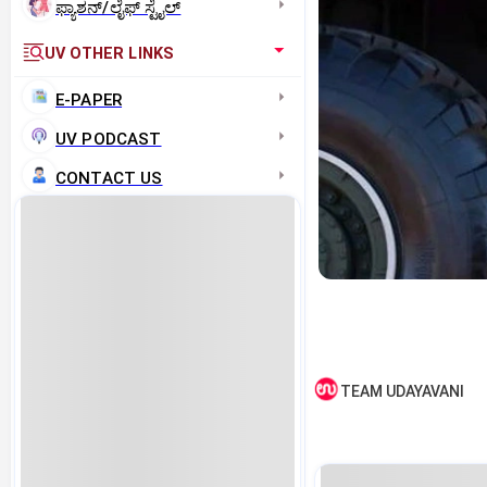
ಫ್ಯಾಶನ್/ಲೈಫ್‌ ಸ್ಟೈಲ್
UV OTHER LINKS
E-PAPER
UV PODCAST
CONTACT US
TEAM UDAYAVANI