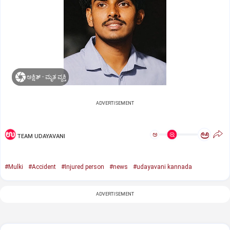
ಅಕ್ಷಿತ್‌ - ಮೃತ ವ್ಯಕ್ತಿ
ADVERTISEMENT
ಅ
ಅ
TEAM UDAYAVANI
#Mulki
#Accident
#Injured person
#news
#udayavani kannada
ADVERTISEMENT