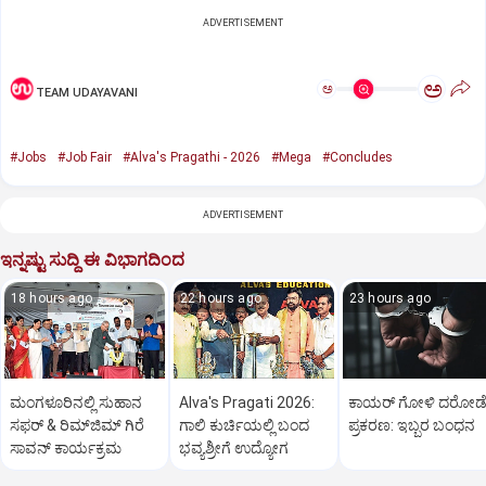
ADVERTISEMENT
ಅ
ಅ
TEAM UDAYAVANI
#Jobs
#Job Fair
#Alva's Pragathi - 2026
#Mega
#Concludes
ADVERTISEMENT
ಇನ್ನಷ್ಟು ಸುದ್ದಿ ಈ ವಿಭಾಗದಿಂದ
18 hours ago
22 hours ago
23 hours ago
ಮಂಗಳೂರಿನಲ್ಲಿ ಸುಹಾನ
Alva's Pragati 2026:
ಕಾಯರ್ ಗೋಳಿ ದರೋಡ
ಸಫರ್ & ರಿಮ್‌ಜಿಮ್ ಗಿರೆ
ಗಾಲಿ ಕುರ್ಚಿಯಲ್ಲಿ ಬಂದ
ಪ್ರಕರಣ: ಇಬ್ಬರ ಬಂಧನ
ಸಾವನ್ ಕಾರ್ಯಕ್ರಮ
ಭವ್ಯಶ್ರೀಗೆ ಉದ್ಯೋಗ