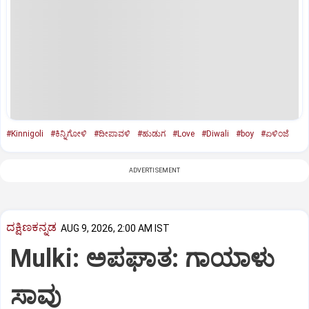
#Kinnigoli
#ಕಿನ್ನಿಗೋಳಿ
#ದೀಪಾವಳಿ
#ಹುಡುಗ
#Love
#Diwali
#boy
#ಏಳಿಂಜೆ
ADVERTISEMENT
ದಕ್ಷಿಣಕನ್ನಡ
AUG 9, 2026, 2:00 AM IST
Mulki: ಅಪಘಾತ: ಗಾಯಾಳು
ಸಾವು