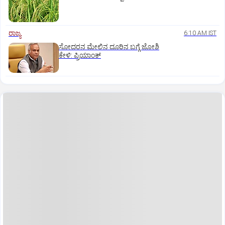
ರಾಜ್ಯ
6:10 AM IST
ಸೋದರನ ಮೇಲಿನ ದೂರಿನ ಬಗ್ಗೆ ಜೋಶಿ
ಕೇಳಿ: ಪ್ರಿಯಾಂಕ್‌