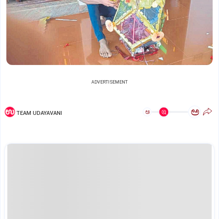
ADVERTISEMENT
ಅ
ಅ
TEAM UDAYAVANI