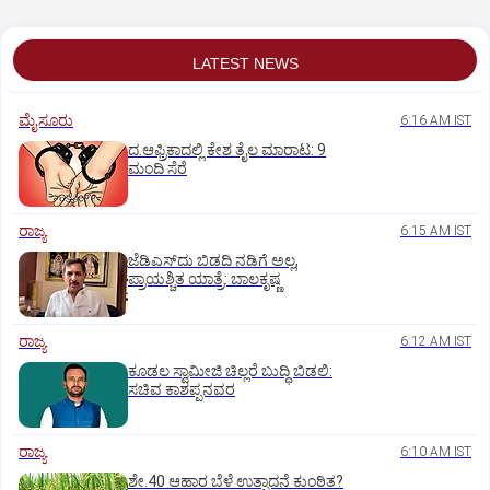
LATEST NEWS
ಮೈಸೂರು
6:16 AM IST
ದ.ಆಫ್ರಿಕಾದಲ್ಲಿ ಕೇಶ ತೈಲ ಮಾರಾಟ: 9
ಮಂದಿ ಸೆರೆ
ರಾಜ್ಯ
6:15 AM IST
ಜೆಡಿಎಸ್‌ದು ಬಿಡದಿ ನಡಿಗೆ ಅಲ್ಲ,
ಪ್ರಾಯಶ್ಚಿತ ಯಾತ್ರೆ: ಬಾಲಕೃಷ್ಣ
ರಾಜ್ಯ
6:12 AM IST
ಕೂಡಲ ಸ್ವಾಮೀಜಿ ಚಿಲ್ಲರೆ ಬುದ್ಧಿ ಬಿಡಲಿ:
ಸಚಿವ ಕಾಶಪ್ಪನವರ
ರಾಜ್ಯ
6:10 AM IST
ಶೇ.40 ಆಹಾರ ಬೆಳೆ ಉತ್ಪಾದನೆ ಕುಂಠಿತ?