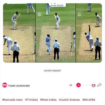
ADVERTISEMENT
ಅ
ಅ
TEAM UDAYAVANI
#Kannada news
#Trinidad
#West Indies
#Justin Greaves
#WIvsPAK