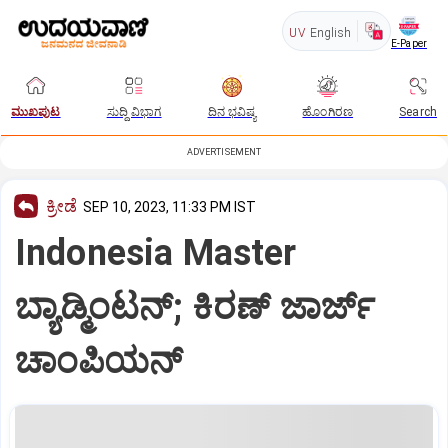
UV
English
E-Paper
ಮುಖಪುಟ
ಸುದ್ದಿ ವಿಭಾಗ
ದಿನ ಭವಿಷ್ಯ
ಹೊಂಗಿರಣ
Search
ADVERTISEMENT
ಕ್ರೀಡೆ
SEP 10, 2023, 11:33 PM IST
Indonesia Master
ಬ್ಯಾಡ್ಮಿಂಟನ್‌; ಕಿರಣ್‌ ಜಾರ್ಜ್‌
ಚಾಂಪಿಯನ್‌