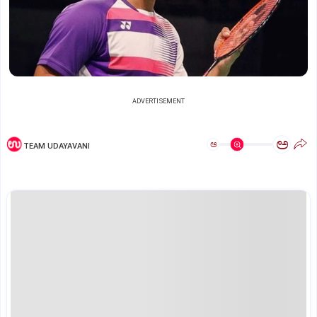
ADVERTISEMENT
ಅ
ಅ
TEAM UDAYAVANI