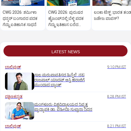
CWG 2026: ಶರ್ಮಿಳಾ
CWG 2026: ಪುರುಷರ
ಲಂಕಾ ಟೆಸ್ಟ್‌ :ಭಾರತ ತಂಡಕ
ಧನ್ಕರ್ ಬಂಗಾರದ ಪದಕ
ಹೈಜಂಪ್‌ನಲ್ಲಿ ಬೆಳ್ಳಿ ಪದಕ
ಜಡೇಜ ವಾಪಸ್‌?
ಗೆದ್ದು ಐತಿಹಾಸಿಕ ಸಾಧನೆ
ಗೆದ್ದು ಇತಿಹಾಸ ಬರೆದ
ಸರ್ವೇಶ್ ಕುಶಾರೆ
LATEST NEWS
ಬಾಲಿವುಡ್‌
9:10 PM IST
ಸಾಲ ಮರುಪಾವತಿಸದ ಹಿನ್ನೆಲೆ: ನಟ
ರಾಜಪಾಲ್ ಯಾದವ್‌ ಆಸ್ತಿ ಹರಾಜಿಗೆ
ಮುಂದಾದ ಬ್ಯಾಂಕ್
ದಕ್ಷಿಣಕನ್ನಡ
8:28 PM IST
ಮಂಗಳೂರು ವಿಶ್ವವಿದ್ಯಾಲಯದ ನಿವೃತ್ತ
ಪ್ರಾಧ್ಯಾಪಕಿ ಡಾ. ವಹೀದಾ ಸುಲ್ತಾನಾ ನಿಧನ
ಬಾಲಿವುಡ್‌
8:21 PM IST