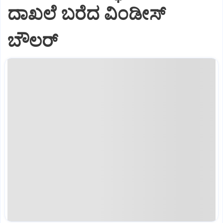
ದಾಖಲೆ ಬರೆದ ವಿಂಡೀಸ್‌
ಬೌಲರ್