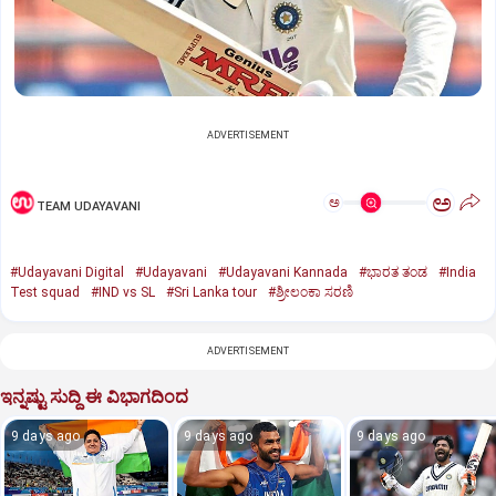
ADVERTISEMENT
ಅ
ಅ
TEAM UDAYAVANI
#Udayavani Digital
#Udayavani
#Udayavani Kannada
#ಭಾರತ ತಂಡ
#India
Test squad
#IND vs SL
#Sri Lanka tour
#ಶ್ರೀಲಂಕಾ ಸರಣಿ
ADVERTISEMENT
ಇನ್ನಷ್ಟು ಸುದ್ದಿ ಈ ವಿಭಾಗದಿಂದ
9 days ago
9 days ago
9 days ago