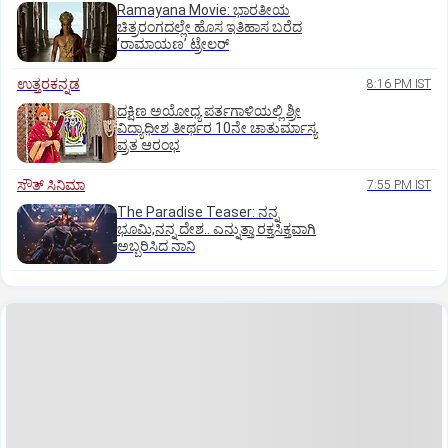
Ramayana Movie: ಭಾರತೀಯ
ಚಿತ್ರರಂಗದಲ್ಲೇ ಹೊಸ ಇತಿಹಾಸ ಬರೆದ
ʼರಾಮಾಯಣʼ ಟ್ರೇಲರ್
ಉತ್ತರಕನ್ನಡ
8:16 PM IST
ದಕ್ಷಿಣ ಅಯೋಧ್ಯ ಪರ್ತಗಾಳಿಯಲ್ಲಿ ಶ್ರೀ
ವಿದ್ಯಾಧೀಶ ತೀರ್ಥರ 10ನೇ ಚಾತುರ್ಮಾಸ್ಯ
ವ್ರತ ಆರಂಭ
ಸೌತ್‌ ಸಿನಿಮಾ
7:55 PM IST
The Paradise Teaser: ನನ್ನ
ಭೂಮಿ,ನನ್ನ ದೇಶ.. ಎನ್ನುತ್ತಾ ರಕ್ತಸಿಕ್ತವಾಗಿ
ಅಬ್ಬರಿಸಿದ ನಾನಿ