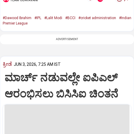
TEAM UDAYAVANI
#Dawood Ibrahim
#IPL
#Lalit Modi
#BCCI
#cricket administration
#Indian
Premier League
ADVERTISEMENT
ಕ್ರೀಡೆ
JUN 3, 2026, 7:25 AM IST
ಮಾರ್ಚ್‌ ನಡುವಲ್ಲೇ ಐಪಿಎಲ್‌
ಆರಂಭಿಸಲು ಬಿಸಿಸಿಐ ಚಿಂತನೆ