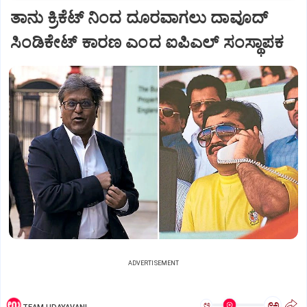
ತಾನು ಕ್ರಿಕೆಟ್‌ ನಿಂದ ದೂರವಾಗಲು ದಾವೂದ್‌
ಸಿಂಡಿಕೇಟ್‌ ಕಾರಣ ಎಂದ ಐಪಿಎಲ್‌ ಸಂಸ್ಥಾಪಕ
ADVERTISEMENT
ಅ
ಅ