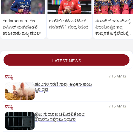
Endorsement Fee:
ಆರ್‌ಸಿಬಿ ಆಟಗಾರ ಟಿಮ್‌
ಈ ಬಾರಿ ಬೆಂಗಳೂರಿನಲ್ಲಿ
ಐಪಿಎಲ್‌ ಮುಗಿದೊಡನೆ
ಡೇವಿಡ್‌ಗೆ 1 ಪಂದ್ಯ ನಿಷೇಧ
ವಿಜಯೋತ್ಸವ ಇಲ್ಲ:
ಜಾಹೀರಾತು ಶುಲ್ಕ ಡಬಲ್‌
ಕಾಲ್ತುಳಿತ ಹಿನ್ನೆಲೆಯಲ್ಲಿ
ಮಾಡಿದ ವೈಭವ್‌
ಆರ್‌ಸಿಬಿ ನಿರ್ಧಾರ
ಸೂರ್ಯವಂಶಿ
LATEST NEWS
ರಾಜ್ಯ
7:15 AM IST
ಹಂದಿಗಳ ಸರಣಿ ಸಾವು: ಆಫ್ರಿಕನ್‌ ಹಂದಿ
ಜ್ವರ ದೃಢ
ರಾಜ್ಯ
7:15 AM IST
ಜೈಲು ಸುಧಾರಣ ಚಟುವಟಿಕೆ ಜಾರಿ:
ಶಿಫಾರಸು ಸಲ್ಲಿಸಲು ನಿರ್ಧಾರ