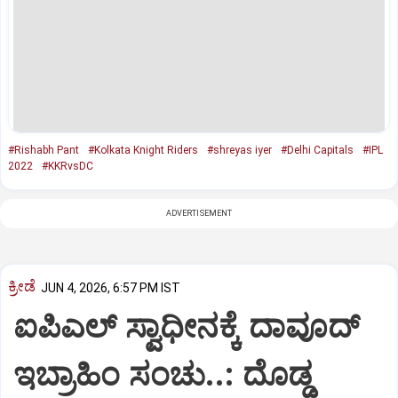
#Rishabh Pant
#Kolkata Knight Riders
#shreyas iyer
#Delhi Capitals
#IPL
2022
#KKRvsDC
ADVERTISEMENT
ಕ್ರೀಡೆ
JUN 4, 2026, 6:57 PM IST
ಐಪಿಎಲ್ ಸ್ವಾಧೀನಕ್ಕೆ ದಾವೂದ್
ಇಬ್ರಾಹಿಂ ಸಂಚು..: ದೊಡ್ಡ