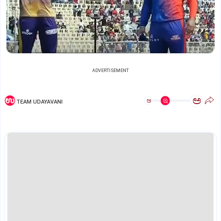
ADVERTISEMENT
ಅ
ಅ
TEAM UDAYAVANI