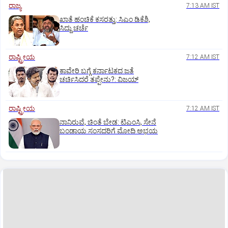
ರಾಜ್ಯ
7:13 AM IST
ಖಾತೆ ಹಂಚಿಕೆ ಕಸರತ್ತು: ಸಿಎಂ ಡಿಕೆಶಿ,
ಸಿದ್ದು ಚರ್ಚೆ
ರಾಷ್ಟ್ರೀಯ
7:12 AM IST
ಕಾವೇರಿ ಬಗ್ಗೆ ಕರ್ನಾಟಕದ ಜತೆ
ಚರ್ಚಿಸಿದರೆ ತಪ್ಪೇನು?: ವಿಜಯ್‌
ರಾಷ್ಟ್ರೀಯ
7:12 AM IST
ನಾನಿರುವೆ, ಚಿಂತೆ ಬೇಡ: ಟಿಎಂಸಿ, ಸೇನೆ
ಬಂಡಾಯ ಸಂಸದರಿಗೆ ಮೋದಿ ಅಭಯ