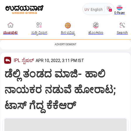
UV
English
E-Paper
ಮುಖಪುಟ
ಸುದ್ದಿ ವಿಭಾಗ
ದಿನ ಭವಿಷ್ಯ
ಹೊಂಗಿರಣ
Search
ADVERTISEMENT
IPL ಸ್ಪೆಷಲ್‌
APR 10, 2022, 3:11 PM IST
ಡೆಲ್ಲಿ ತಂಡದ ಮಾಜಿ- ಹಾಲಿ
ನಾಯಕರ ನಡುವೆ ಹೋರಾಟ;
ಟಾಸ್ ಗೆದ್ದ ಕೆಕೆಆರ್