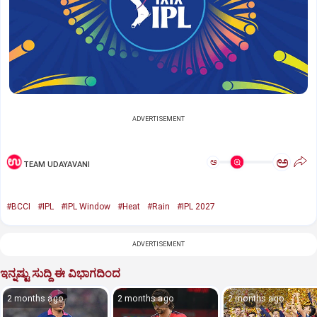
ADVERTISEMENT
ಅ
ಅ
TEAM UDAYAVANI
#BCCI
#IPL
#IPL Window
#Heat
#Rain
#IPL 2027
ADVERTISEMENT
ಇನ್ನಷ್ಟು ಸುದ್ದಿ ಈ ವಿಭಾಗದಿಂದ
2 months ago
2 months ago
2 months ago