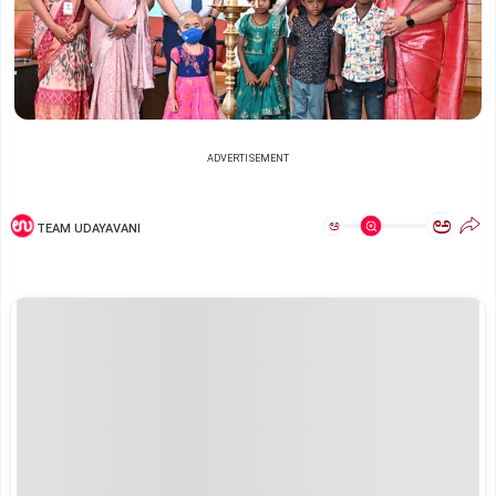
ADVERTISEMENT
ಅ
ಅ
TEAM UDAYAVANI