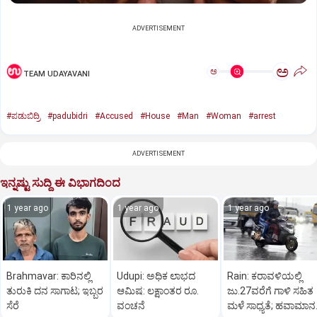
ADVERTISEMENT
ಅ
ಅ
TEAM UDAYAVANI
#ಪಡುಬಿದ್ರಿ
#padubidri
#Accused
#House
#Man
#Woman
#arrest
ADVERTISEMENT
ಇನ್ನಷ್ಟು ಸುದ್ದಿ ಈ ವಿಭಾಗದಿಂದ
1 year ago
1 year ago
1 year ago
Brahmavar: ಕಾರಿನಲ್ಲಿ
Udupi: ಅಧಿಕ ಲಾಭದ
Rain: ಕರಾವಳಿಯಲ್ಲಿ
ತುರುಕಿ ದನ ಸಾಗಾಟ; ಇಬ್ಬರ
ಆಮಿಷ: ಲಕ್ಷಾಂತರ ರೂ.
ಜು.27ವರೆಗೆ ಗಾಳಿ ಸಹಿತ
ಸೆರೆ
ವಂಚನೆ
ಮಳೆ ಸಾಧ್ಯತೆ; ಹವಾಮಾನ