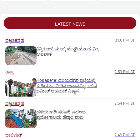
ಇಲಾಖೆ ಎಚ್ಚರಿಕೆ
LATEST NEWS
ದಕ್ಷಿಣಕನ್ನಡ
3:00 PM IST
ಕಿನ್ನಿಗೋಳಿ-ಮೂಲ್ಕಿ ಹೆದ್ದಾರಿ ಹೊಂಡ: ನಿತ್ಯ
ಅಪಘಾತ
ರಾಜ್ಯ
2:59 PM IST
Hosapete: ವಿಜಯನಗರ ಜಿಲ್ಲೆಯಲ್ಲಿ
ಕುಡಿಯುವ ನೀರಿನ ಅಭಾವವಿಲ್ಲ; ಸಚಿವ
ಜಮೀರ್ ಅಹಮದ್ ವಿಶ್ವಾಸ
ದಕ್ಷಿಣಕನ್ನಡ
2:54 PM IST
ಹಳೆಯಂಗಡಿ ಸರಕಾರಿ ಕಾಲೇಜು
ಪ್ರಯೋಗಾಲಯ ಹೆದ್ದಾರಿ ಪಾಲು
ಬಾಲಿವುಡ್‌
2:48 PM IST