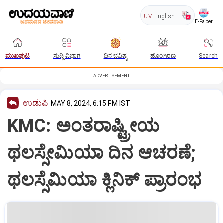
UV
English
E-Paper
ಮುಖಪುಟ
ಸುದ್ದಿ ವಿಭಾಗ
ದಿನ ಭವಿಷ್ಯ
ಹೊಂಗಿರಣ
Search
ADVERTISEMENT
ಉಡುಪಿ
MAY 8, 2024, 6:15 PM IST
KMC: ಅಂತರಾಷ್ಟ್ರೀಯ
ಥಲಸ್ಸೇಮಿಯಾ ದಿನ ಆಚರಣೆ;
ಥಲಸ್ಸೆಮಿಯಾ ಕ್ಲಿನಿಕ್ ಪ್ರಾರಂಭ