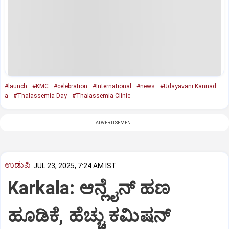
#launch
#KMC
#celebration
#International
#news
#Udayavani Kannad
a
#Thalassemia Day
#Thalassemia Clinic
ADVERTISEMENT
ಉಡುಪಿ
JUL 23, 2025, 7:24 AM IST
Karkala: ಆನ್ಲೈನ್‌ ಹಣ
ಹೂಡಿಕೆ, ಹೆಚ್ಚು ಕಮಿಷನ್‌