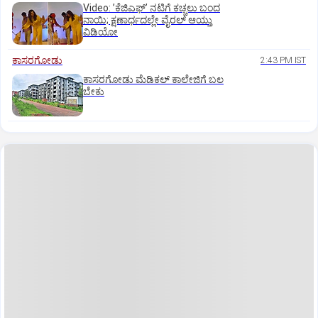
Video: ʼಕೆಜಿಎಫ್‌ʼ ನಟಿಗೆ ಕಚ್ಚಲು ಬಂದ
ನಾಯಿ; ಕ್ಷಣಾರ್ಧದಲ್ಲೇ ವೈರಲ್‌ ಆಯ್ತು
ವಿಡಿಯೋ
ಕಾಸರಗೋಡು
2:43 PM IST
ಕಾಸರಗೋಡು ಮೆಡಿಕಲ್‌ ಕಾಲೇಜಿಗೆ ಬಲ
ಬೇಕು