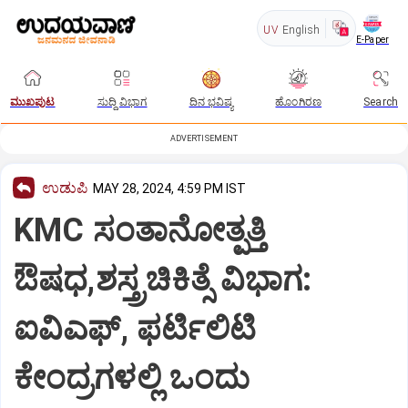
UV
English
E-Paper
ಮುಖಪುಟ
ಸುದ್ದಿ ವಿಭಾಗ
ದಿನ ಭವಿಷ್ಯ
ಹೊಂಗಿರಣ
Search
ADVERTISEMENT
ಉಡುಪಿ
MAY 28, 2024, 4:59 PM IST
KMC ಸಂತಾನೋತ್ಪತ್ತಿ
ಔಷಧ,ಶಸ್ತ್ರಚಿಕಿತ್ಸೆ ವಿಭಾಗ:
ಐವಿಎಫ್, ಫರ್ಟಿಲಿಟಿ
ಕೇಂದ್ರಗಳಲ್ಲಿ ಒಂದು