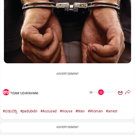
ADVERTISEMENT
ಅ
ಅ
TEAM UDAYAVANI
#ಪಡುಬಿದ್ರಿ
#padubidri
#Accused
#House
#Man
#Woman
#arrest
ADVERTISEMENT