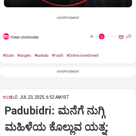
ADVERTISEMENT
ಅ
ಅ
TEAM UDAYAVANI
#Scam
#targets
#karkala
#Youth
#Online investment
ADVERTISEMENT
ಉಡುಪಿ
JUL 23, 2025, 6:52 AM IST
Padubidri: ಮನೆಗೆ ನುಗ್ಗಿ
ಮಹಿಳೆಯ ಕೊಲ್ಲುವ ಯತ್ನ;