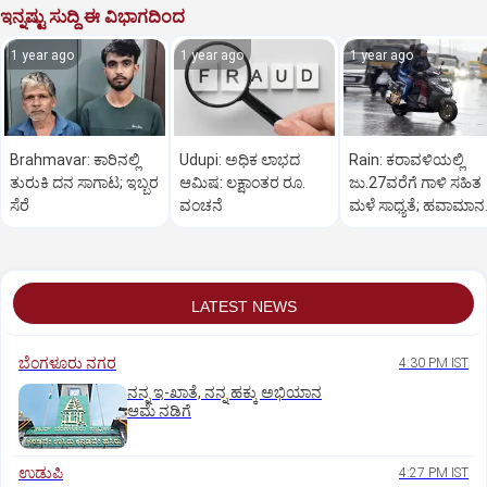
ಇನ್ನಷ್ಟು ಸುದ್ದಿ ಈ ವಿಭಾಗದಿಂದ
1 year ago
1 year ago
1 year ago
Brahmavar: ಕಾರಿನಲ್ಲಿ
Udupi: ಅಧಿಕ ಲಾಭದ
Rain: ಕರಾವಳಿಯಲ್ಲಿ
ತುರುಕಿ ದನ ಸಾಗಾಟ; ಇಬ್ಬರ
ಆಮಿಷ: ಲಕ್ಷಾಂತರ ರೂ.
ಜು.27ವರೆಗೆ ಗಾಳಿ ಸಹಿತ
ಸೆರೆ
ವಂಚನೆ
ಮಳೆ ಸಾಧ್ಯತೆ; ಹವಾಮಾನ
ಇಲಾಖೆ ಎಚ್ಚರಿಕೆ
LATEST NEWS
ಬೆಂಗಳೂರು ನಗರ
4:30 PM IST
ನನ್ನ ಇ-ಖಾತೆ, ನನ್ನ ಹಕ್ಕು ಅಭಿಯಾನ
ಆಮೆ ನಡಿಗೆ
ಉಡುಪಿ
4:27 PM IST