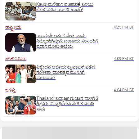
Kaup: ಮಳೆಹಾನಿ ಪರಿಹಾರಕ್ಕೆ ವಿಳಂಬ
ಬೇಡ: ಸಚಿವ ಯು.ಟಿ. ಖಾದರ್
ರಾಷ್ಟ್ರೀಯ
4:23 PM IST
ಯಾವುದೇ ಆತಂಕ ಬೇಡ, ನಾನು
ನಿಮ್ಮೊಂದಿಗಿದ್ದೇನೆ: ಬಂಡಾಯ ಸಂಸದರಿಗೆ
ಪ್ರಧಾನಿ ಮೋದಿ ಅಭಯ
ಸೌತ್‌ ಸಿನಿಮಾ
4:09 PM IST
ವಿಚ್ಛೇದನ ಅರ್ಜಿಯನ್ನು ವಾಪಸ್‌ ಪಡೆದ
ಸಂಗೀತಾ: ದಾಂಪತ್ಯದ ಮುನಿಸಿಗೆ
ಮುಲಾಮು?
ಜಗತ್ತು
4:04 PM IST
Thailand: ವಿದ್ಯಾರ್ಥಿ ಗುಂಡಿನ ದಾಳಿಗೆ 3
ಶಿಕ್ಷಕರು, ವಿದ್ಯಾರ್ಥಿಗಳು ಸೇರಿ 8 ಮಂದಿ
ಸಾವು