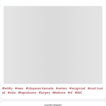
#fertility
#news
#Udayavani Kannada
#centers
#recognized
#most trust
ed
#india
#Reproductive
#Surgery
#Medicine
#ivf
#KMC
ADVERTISEMENT