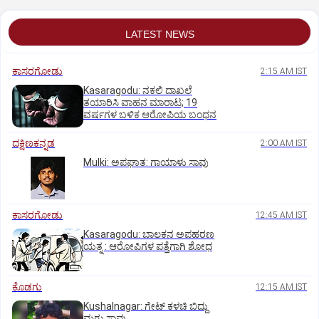
LATEST NEWS
ಕಾಸರಗೋಡು
2:15 AM IST
Kasaragodu: ನಕಲಿ ದಾಖಲೆ
ತಯಾರಿಸಿ ವಾಹನ ಮಾರಾಟ; 19
ವರ್ಷಗಳ ಬಳಿಕ ಆರೋಪಿಯ ಬಂಧನ
ದಕ್ಷಿಣಕನ್ನಡ
2:00 AM IST
Mulki: ಅಪಘಾತ: ಗಾಯಾಳು ಸಾವು
ಕಾಸರಗೋಡು
12:45 AM IST
Kasaragodu: ಬಾಲಕನ ಅಪಹರಣ
ಯತ್ನ : ಆರೋಪಿಗಳ ಪತ್ತೆಗಾಗಿ ಶೋಧ
ಕೊಡಗು
12:15 AM IST
Kushalnagar: ಗೇಟ್ ಕಳಚಿ ಬಿದ್ದು
ಮಗು ಸಾವು