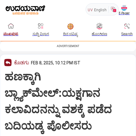
UV
English
E-Paper
ಮುಖಪುಟ
ಸುದ್ದಿ ವಿಭಾಗ
ದಿನ ಭವಿಷ್ಯ
ಹೊಂಗಿರಣ
Search
ADVERTISEMENT
ಕೊಡಗು
FEB 8, 2025, 10:12 PM IST
ಹಣಕ್ಕಾಗಿ
ಬ್ಲ್ಯಾಕ್‌ಮೇಲ್:ಯಕ್ಷಗಾನ
ಕಲಾವಿದನನ್ನು ವಶಕ್ಕೆ ಪಡೆದ
ಬದಿಯಡ್ಕ ಪೊಲೀಸರು