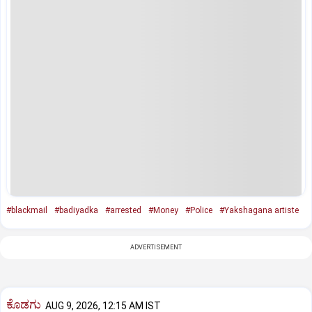
#blackmail
#badiyadka
#arrested
#Money
#Police
#Yakshagana artiste
ADVERTISEMENT
ಕೊಡಗು
AUG 9, 2026, 12:15 AM IST