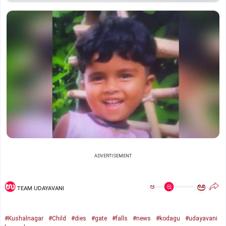
ADVERTISEMENT
ಅ
ಅ
TEAM UDAYAVANI
#Kushalnagar
#Child
#dies
#gate
#falls
#news
#kodagu
#udayavani