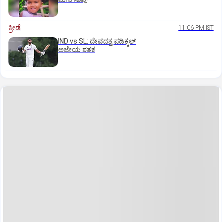
ಕ್ರೀಡೆ
11:06 PM IST
IND vs SL: ದೇವದತ್ತ ಪಡಿಕ್ಕಲ್‌
ಅಜೇಯ ಶತಕ