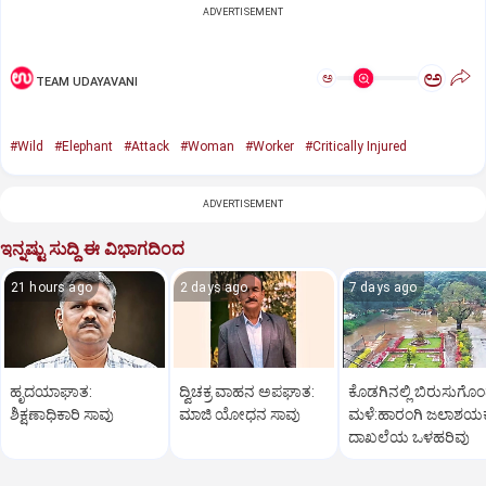
ADVERTISEMENT
ಅ
ಅ
TEAM UDAYAVANI
#Wild
#Elephant
#Attack
#Woman
#Worker
#Critically Injured
ADVERTISEMENT
ಇನ್ನಷ್ಟು ಸುದ್ದಿ ಈ ವಿಭಾಗದಿಂದ
21 hours ago
2 days ago
7 days ago
ಹೃದಯಾಘಾತ:
ದ್ವಿಚಕ್ರ ವಾಹನ ಅಪಘಾತ:
ಕೊಡಗಿನಲ್ಲಿ ಬಿರುಸುಗೊ
ಶಿಕ್ಷಣಾಧಿಕಾರಿ ಸಾವು
ಮಾಜಿ ಯೋಧನ ಸಾವು
ಮಳೆ:ಹಾರಂಗಿ ಜಲಾಶಯಕ್ಕ
ದಾಖಲೆಯ ಒಳಹರಿವು