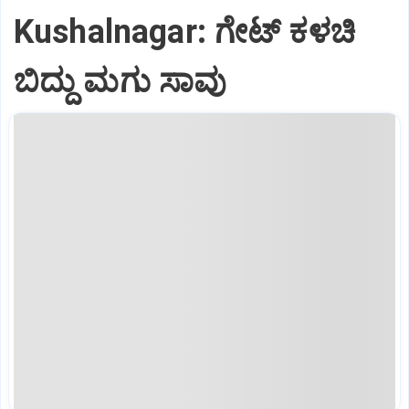
Kushalnagar: ಗೇಟ್ ಕಳಚಿ
ಬಿದ್ದು ಮಗು ಸಾವು